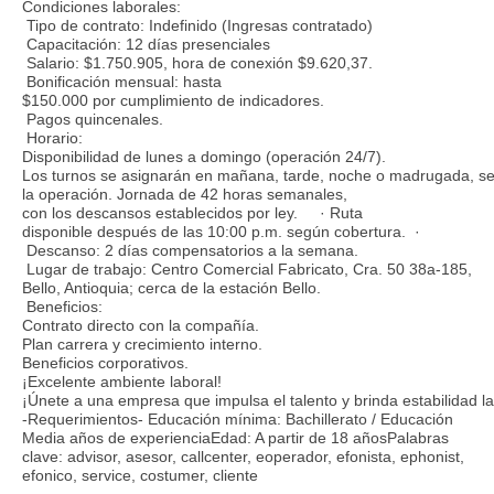
Condiciones laborales:
Tipo de contrato: Indefinido (Ingresas contratado)
Capacitación: 12 días presenciales
Salario: $1.750.905, hora de conexión $9.620,37.
Bonificación mensual: hasta
$150.000 por cumplimiento de indicadores.
Pagos quincenales.
Horario:
Disponibilidad de lunes a domingo (operación 24/7).
Los turnos se asignarán en mañana, tarde, noche o madrugada, s
la operación. Jornada de 42 horas semanales,
con los descansos establecidos por ley. · Ruta
disponible después de las 10:00 p.m. según cobertura. ·
Descanso: 2 días compensatorios a la semana.
Lugar de trabajo: Centro Comercial Fabricato, Cra. 50 38a-185,
Bello, Antioquia; cerca de la estación Bello.
Beneficios:
Contrato directo con la compañía.
Plan carrera y crecimiento interno.
Beneficios corporativos.
¡Excelente ambiente laboral!
¡Únete a una empresa que impulsa el talento y brinda estabilidad la
-Requerimientos- Educación mínima: Bachillerato / Educación
Media años de experienciaEdad: A partir de 18 añosPalabras
clave: advisor, asesor, callcenter, eoperador, efonista, ephonist,
efonico, service, costumer, cliente