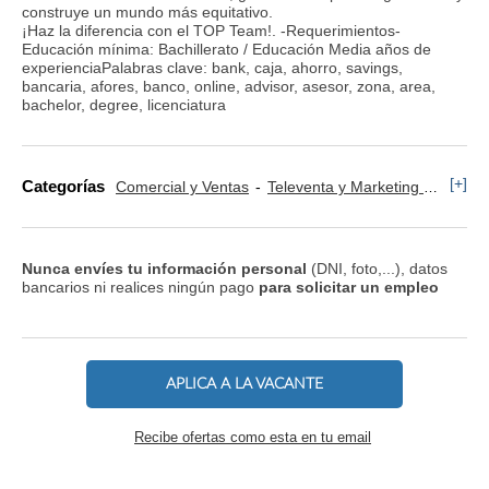
construye un mundo más equitativo.
¡Haz la diferencia con el TOP Team!. -Requerimientos-
Educación mínima: Bachillerato / Educación Media años de
experienciaPalabras clave: bank, caja, ahorro, savings,
bancaria, afores, banco, online, advisor, asesor, zona, area,
bachelor, degree, licenciatura
[+]
Categorías
Comercial y Ventas
Televenta y Marketing Telefónico
Nunca envíes tu información personal
(DNI, foto,...), datos
bancarios ni realices ningún pago
para solicitar un empleo
APLICA A LA VACANTE
Recibe ofertas como esta en tu email