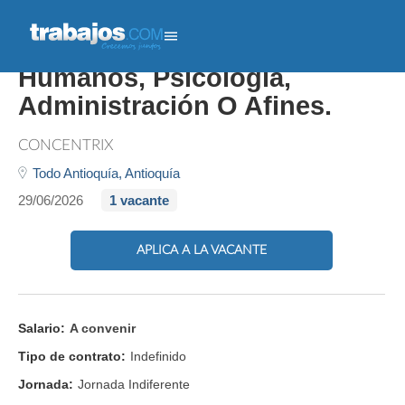
Aprendiz De Recursos
Humanos, Psicología,
Administración O Afines.
CONCENTRIX
Todo Antioquía,
Antioquía
29/06/2026
1 vacante
APLICA A LA VACANTE
Salario:
A convenir
Tipo de contrato:
Indefinido
Jornada:
Jornada Indiferente