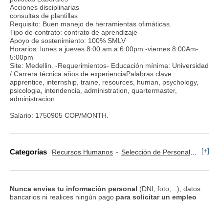
Acciones disciplinarias
consultas de plantillas
Requisito: Buen manejo de herramientas ofimáticas.
Tipo de contrato: contrato de aprendizaje
Apoyo de sostenimiento: 100% SMLV
Horarios: lunes a jueves 8:00 am a 6:00pm -viernes 8:00Am-
5:00pm
Site: Medellin. -Requerimientos- Educación mínima: Universidad
/ Carrera técnica años de experienciaPalabras clave:
apprentice, internship, traine, resources, human, psychology,
psicologia, intendencia, administration, quartermaster,
administracion
Salario: 1750905 COP/MONTH.
[+]
Categorías
Recursos Humanos
Selección de Personal
Relac
Nunca envíes tu información personal
(DNI, foto,...), datos
bancarios ni realices ningún pago
para solicitar un empleo