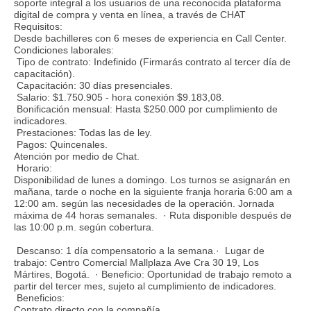
soporte integral a los usuarios de una reconocida plataforma
digital de compra y venta en línea, a través de CHAT
Requisitos:
Desde bachilleres con 6 meses de experiencia en Call Center.
Condiciones laborales:
Tipo de contrato: Indefinido (Firmarás contrato al tercer día de
capacitación).
Capacitación: 30 días presenciales.
Salario: $1.750.905 - hora conexión $9.183,08.
Bonificación mensual: Hasta $250.000 por cumplimiento de
indicadores.
Prestaciones: Todas las de ley.
Pagos: Quincenales.
Atención por medio de Chat.
Horario:
Disponibilidad de lunes a domingo. Los turnos se asignarán en
mañana, tarde o noche en la siguiente franja horaria 6:00 am a
12:00 am. según las necesidades de la operación. Jornada
máxima de 44 horas semanales. · Ruta disponible después de
las 10:00 p.m. según cobertura.
Descanso: 1 día compensatorio a la semana.· Lugar de
trabajo: Centro Comercial Mallplaza Ave Cra 30 19, Los
Mártires, Bogotá. · Beneficio: Oportunidad de trabajo remoto a
partir del tercer mes, sujeto al cumplimiento de indicadores.
Beneficios:
Contrato directo con la compañía.