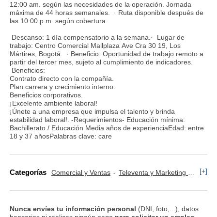
12:00 am. según las necesidades de la operación. Jornada
máxima de 44 horas semanales. · Ruta disponible después de
las 10:00 p.m. según cobertura.
Descanso: 1 día compensatorio a la semana.· Lugar de
trabajo: Centro Comercial Mallplaza Ave Cra 30 19, Los
Mártires, Bogotá. · Beneficio: Oportunidad de trabajo remoto a
partir del tercer mes, sujeto al cumplimiento de indicadores.
Beneficios:
Contrato directo con la compañía.
Plan carrera y crecimiento interno.
Beneficios corporativos.
¡Excelente ambiente laboral!
¡Únete a una empresa que impulsa el talento y brinda
estabilidad laboral!. -Requerimientos- Educación mínima:
Bachillerato / Educación Media años de experienciaEdad: entre
18 y 37 añosPalabras clave: care
[+]
Categorías
Comercial y Ventas
Televenta y Marketing Telefónico
Nunca envíes tu información personal
(DNI, foto,...), datos
bancarios ni realices ningún pago
para solicitar un empleo