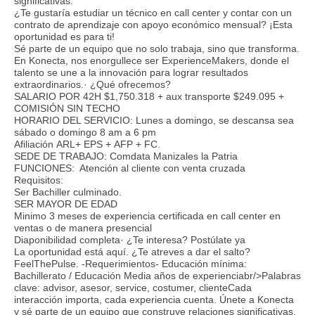
significativas.
¿Te gustaría estudiar un técnico en call center y contar con un
contrato de aprendizaje con apoyo económico mensual? ¡Esta
oportunidad es para ti!
Sé parte de un equipo que no solo trabaja, sino que transforma.
En Konecta, nos enorgullece ser ExperienceMakers, donde el
talento se une a la innovación para lograr resultados
extraordinarios.· ¿Qué ofrecemos?
SALARIO POR 42H $1,750.318 + aux transporte $249.095 +
COMISIÓN SIN TECHO
HORARIO DEL SERVICIO: Lunes a domingo, se descansa sea
sábado o domingo 8 am a 6 pm
Afiliación ARL+ EPS + AFP + FC.
SEDE DE TRABAJO: Comdata Manizales la Patria
FUNCIONES: Atención al cliente con venta cruzada
Requisitos:
Ser Bachiller culminado.
SER MAYOR DE EDAD
Minimo 3 meses de experiencia certificada en call center en
ventas o de manera presencial
Diaponibilidad completa· ¿Te interesa? Postúlate ya
La oportunidad está aquí. ¿Te atreves a dar el salto?
FeelThePulse. -Requerimientos- Educación mínima:
Bachillerato / Educación Media años de experienciabr/>Palabras
clave: advisor, asesor, service, costumer, clienteCada
interacción importa, cada experiencia cuenta. Únete a Konecta
y sé parte de un equipo que construye relaciones significativas.