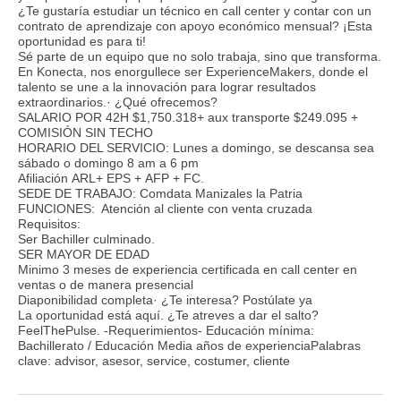
¿Te gustaría estudiar un técnico en call center y contar con un
contrato de aprendizaje con apoyo económico mensual? ¡Esta
oportunidad es para ti!
Sé parte de un equipo que no solo trabaja, sino que transforma.
En Konecta, nos enorgullece ser ExperienceMakers, donde el
talento se une a la innovación para lograr resultados
extraordinarios.· ¿Qué ofrecemos?
SALARIO POR 42H $1,750.318+ aux transporte $249.095 +
COMISIÓN SIN TECHO
HORARIO DEL SERVICIO: Lunes a domingo, se descansa sea
sábado o domingo 8 am a 6 pm
Afiliación ARL+ EPS + AFP + FC.
SEDE DE TRABAJO: Comdata Manizales la Patria
FUNCIONES: Atención al cliente con venta cruzada
Requisitos:
Ser Bachiller culminado.
SER MAYOR DE EDAD
Minimo 3 meses de experiencia certificada en call center en
ventas o de manera presencial
Diaponibilidad completa· ¿Te interesa? Postúlate ya
La oportunidad está aquí. ¿Te atreves a dar el salto?
FeelThePulse. -Requerimientos- Educación mínima:
Bachillerato / Educación Media años de experienciaPalabras
clave: advisor, asesor, service, costumer, cliente