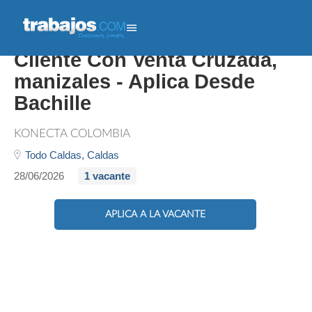
237593 Asesor/a Servicio Al
Cliente Con Venta Cruzada,
manizales - Aplica Desde
Bachille
KONECTA COLOMBIA
Todo Caldas,
Caldas
28/06/2026
1 vacante
APLICA A LA VACANTE