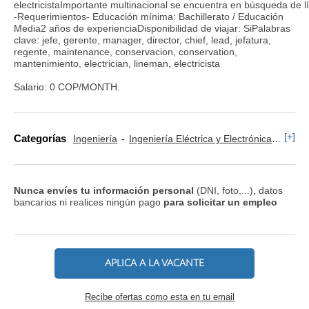
electricistaImportante multinacional se encuentra en búsqueda de l
-Requerimientos- Educación mínima: Bachillerato / Educación
Media2 años de experienciaDisponibilidad de viajar: SiPalabras
clave: jefe, gerente, manager, director, chief, lead, jefatura,
regente, maintenance, conservacion, conservation,
mantenimiento, electrician, lineman, electricista
Salario: 0 COP/MONTH.
[+]
Categorías
Ingeniería
Ingeniería Eléctrica y Electrónica
Artes
Nunca envíes tu información personal
(DNI, foto,...), datos
bancarios ni realices ningún pago
para solicitar un empleo
APLICA A LA VACANTE
Recibe ofertas como esta en tu email