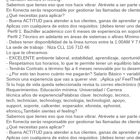
Sabemos que tienes eso que nos hace vibrar. Atrévete a ser parte d
En Konecta serás responsable por gestionar las llamadas de cliente
¿Qué necesitas para aplicar?
- Buena ACTITUD para atender a tus clientes, ganas de aprender y
Aplicas con cualquiera de estos dos requisitos: (debes tener uno de
Perfil 1: Bachiller académico con 6 meses de experiencia en soporte
Perfil 2:Técnico en adelante en áreas de sistemas o afines Mínim
- Debes tener disponibilidad de la línea turnos entre la 1:00AM Y 7
La sede de trabajo : Niza CLL 116 71D 46
Lo que te ofrecemos:
- EXCELENTE ambiente laboral, estabilidad, aprendizaje, oportuni
- Respetamos tus horarios, lo que te permite tener un equilibrio lab
- Tendrás Contrato a término fijo a 4 meses renovable por tu desem
- ¿Por esto tan bueno cuánto me pagarán? Salario Básico + variable
Somos una experiencia que vas a querer vivir. ¡Aplica ya! FeelThe
Si tu hoja de vida queda seleccionada revisa tu correo electrónic
Requerimientos- Educación mínima: Universidad / Carrera
técnica años de experienciaPalabras clave: tecnologo, tecnico,
tech, technician, technology, tecnologia, technologist, apoyo,
support, soporte, callcenter, eoperador, efonista, ephonist,
efonico¿También sientes el feeling?
Sabemos que tienes eso que nos hace vibrar. Atrévete a ser parte d
En Konecta serás responsable por gestionar las llamadas de cliente
¿Qué necesitas para aplicar?
- Buena ACTITUD para atender a tus clientes, ganas de aprender y
Aplicas con cualquiera de estos dos requisitos: (debes tener uno de