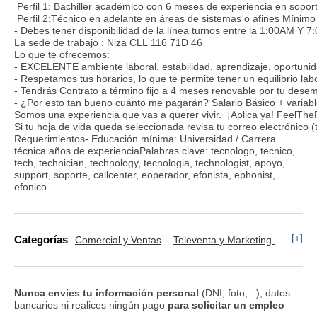
Perfil 1: Bachiller académico con 6 meses de experiencia en soporte
Perfil 2:Técnico en adelante en áreas de sistemas o afines Mínim
- Debes tener disponibilidad de la línea turnos entre la 1:00AM Y 7
La sede de trabajo : Niza CLL 116 71D 46
Lo que te ofrecemos:
- EXCELENTE ambiente laboral, estabilidad, aprendizaje, oportuni
- Respetamos tus horarios, lo que te permite tener un equilibrio lab
- Tendrás Contrato a término fijo a 4 meses renovable por tu desem
- ¿Por esto tan bueno cuánto me pagarán? Salario Básico + variable
Somos una experiencia que vas a querer vivir. ¡Aplica ya! FeelThe
Si tu hoja de vida queda seleccionada revisa tu correo electrónic
Requerimientos- Educación mínima: Universidad / Carrera
técnica años de experienciaPalabras clave: tecnologo, tecnico,
tech, technician, technology, tecnologia, technologist, apoyo,
support, soporte, callcenter, eoperador, efonista, ephonist,
efonico
[+]
Categorías
Comercial y Ventas
Televenta y Marketing Telefónico
Nunca envíes tu información personal
(DNI, foto,...), datos
bancarios ni realices ningún pago
para solicitar un empleo