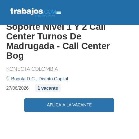
229057 Técnico/a De
Soporte Nivel 1 Y 2 Call
Center Turnos De
Madrugada - Call Center
Bog
KONECTA COLOMBIA
Bogota D.C.,
Distrito Capital
27/06/2026
1 vacante
APLICA A LA VACANTE