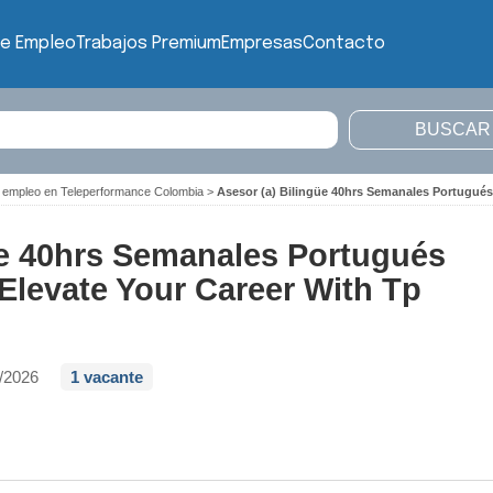
de Empleo
Trabajos Premium
Empresas
Contacto
 empleo en Teleperformance Colombia
>
Asesor (a) Bilingüe 40hrs Semanales Portugués
üe 40hrs Semanales Portugués
Elevate Your Career With Tp
/2026
1 vacante