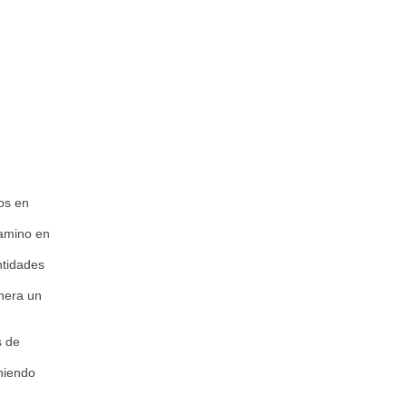
os en
camino en
ntidades
nera un
s de
niendo