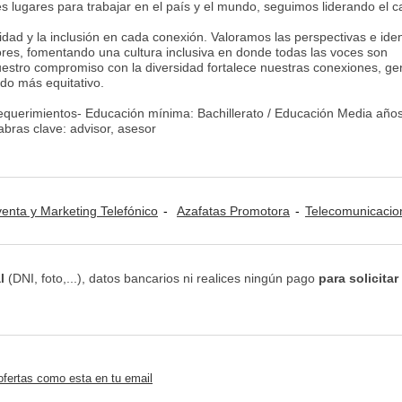
 lugares para trabajar en el país y el mundo, seguimos liderando el 
idad y la inclusión en cada conexión. Valoramos las perspectivas e ide
ores, fomentando una cultura inclusiva en donde todas las voces son
estro compromiso con la diversidad fortalece nuestras conexiones, ge
ndo más equitativo.
Requerimientos- Educación mínima: Bachillerato / Educación Media año
abras clave: advisor, asesor
venta y Marketing Telefónico
Azafatas Promotora
Telecomunicacio
l
(DNI, foto,...), datos bancarios ni realices ningún pago
para solicitar
ofertas como esta en tu email