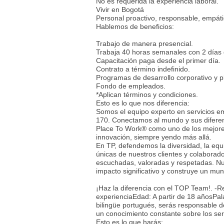
No es requerida la experiencia laboral.
Vivir en Bogotá
Personal proactivo, responsable, empáti
Hablemos de beneficios:
Trabajo de manera presencial.
Trabaja 40 horas semanales con 2 días
Capacitación paga desde el primer día.
Contrato a término indefinido.
Programas de desarrollo corporativo y p
Fondo de empleados.
*Aplican términos y condiciones.
Esto es lo que nos diferencia:
Somos el equipo experto en servicios em
170. Conectamos al mundo y sus diferent
Place To Work® como uno de los mejores
innovación, siempre yendo más allá.
En TP, defendemos la diversidad, la equ
únicas de nuestros clientes y colaborad
escuchadas, valoradas y respetadas. Nu
impacto significativo y construye un mu
¡Haz la diferencia con el TOP Team!. -
experienciaEdad: A partir de 18 añosPa
bilingüe portugués, serás responsable d
un conocimiento constante sobre los serv
Esto es lo que harás: