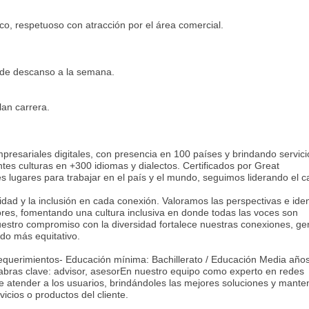
co, respetuoso con atracción por el área comercial.
 de descanso a la semana.
lan carrera.
presariales digitales, con presencia en 100 países y brindando servici
es culturas en +300 idiomas y dialectos. Certificados por Great
 lugares para trabajar en el país y el mundo, seguimos liderando el 
idad y la inclusión en cada conexión. Valoramos las perspectivas e ide
ores, fomentando una cultura inclusiva en donde todas las voces son
estro compromiso con la diversidad fortalece nuestras conexiones, ge
ndo más equitativo.
Requerimientos- Educación mínima: Bachillerato / Educación Media año
labras clave: advisor, asesorEn nuestro equipo como experto en redes
e atender a los usuarios, brindándoles las mejores soluciones y mante
icios o productos del cliente.