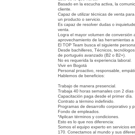
Basado en la escucha activa, la comunic
cliente.
Capaz de utilizar técnicas de venta par
un producto o servicio.
Es capaz de resolver dudas o inquietude
venta.
Logra el mayor volumen de conversión a 
aprovechamiento de las herramientas a 
El TOP Team busca el siguiente person
Desde bachilleres, Técnicos, tecnólogos 
de portugués avanzado (B2 o B2+).
No es requerida la experiencia laboral.
Vivir en Bogotá
Personal proactivo, responsable, empáti
Hablemos de beneficios:
Trabajo de manera presencial.
Trabaja 40 horas semanales con 2 días
Capacitación paga desde el primer día.
Contrato a término indefinido.
Programas de desarrollo corporativo y p
Fondo de empleados.
*Aplican términos y condiciones.
Esto es lo que nos diferencia:
Somos el equipo experto en servicios em
170. Conectamos al mundo y sus diferent