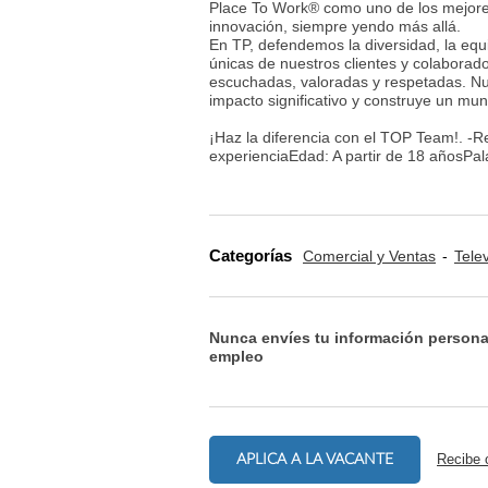
Place To Work® como uno de los mejores
innovación, siempre yendo más allá.
En TP, defendemos la diversidad, la equ
únicas de nuestros clientes y colaborad
escuchadas, valoradas y respetadas. Nu
impacto significativo y construye un mu
¡Haz la diferencia con el TOP Team!. -
experienciaEdad: A partir de 18 añosPal
Categorías
Comercial y Ventas
Tele
Nunca envíes tu información persona
empleo
APLICA A LA VACANTE
Recibe 