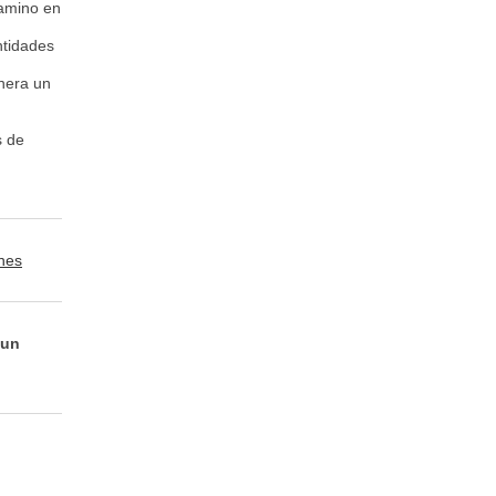
camino en
ntidades
nera un
s de
nes
 un