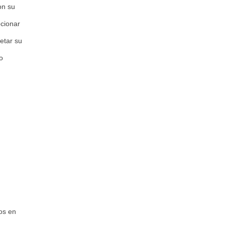
on su
ocionar
etar su
o
os en