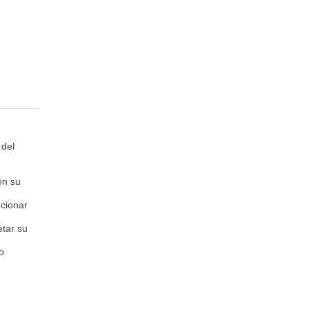
 del
on su
ocionar
etar su
o