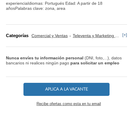
experienciaIdiomas: Portugués Edad: A partir de 18
añosPalabras clave: zona, area
[+]
Categorías
Comercial y Ventas
Televenta y Marketing Telefónico
Nunca envíes tu información personal
(DNI, foto,...), datos
bancarios ni realices ningún pago
para solicitar un empleo
APLICA A LA VACANTE
Recibe ofertas como esta en tu email