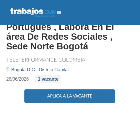
Asesores Bilingües En
Portugués , Labora En El
área De Redes Sociales ,
Sede Norte Bogotá
TELEPERFORMANCE COLOMBIA
Bogota D.C.,
Distrito Capital
26/06/2026
1 vacante
APLICA A LA VACANTE