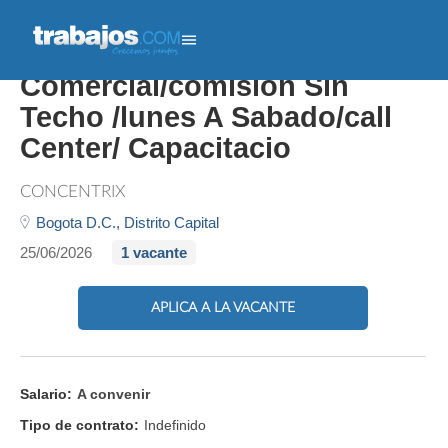
Bachiller/asesor
Comercial/comision Sin
Techo /lunes A Sabado/call
Center/ Capacitacio
CONCENTRIX
Bogota D.C.,
Distrito Capital
25/06/2026
1 vacante
APLICA A LA VACANTE
Salario:
A convenir
Tipo de contrato:
Indefinido