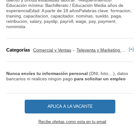
Educación mínima: Bachillerato / Educación Media años de
experienciaEdad: A partir de 18 añosPalabras clave: formacion,
training, capacitacion, capacitador, nominas, sueldo, paga,
retribucion, salary, payslip, payroll, wage, pay, payment,
nominista
[+]
Categorías
Comercial y Ventas
Televenta y Marketing Telefónico
Nunca envíes tu información personal
(DNI, foto,...), datos
bancarios ni realices ningún pago
para solicitar un empleo
APLICA A LA VACANTE
Recibe ofertas como esta en tu email