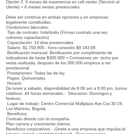
Opción 2: 6 meses de experiencia en call center (Servicio al
cliente) + 6 meses ventas presenciales.
Debe ser continua en ambas opciones y en empresas
legalmente constituidas.
Condiciones laborales:
Tipo de contrato: Indefinido (Firmas contrato una vez
culmines capacitación)
Capacitación: 14 días presenciales.
Salario: $1.750.905 - hora conexión $9.183,08
Bonificación mensual: Bonificación por cumplimiento de
indicadores de hasta $300.000 + Comisiones sin techo por
venta realizada, después de los 300.000 empieza a ser
prestacional.
Prestaciones: Todas las de ley.
Pagos: Quincenales.
Horario:
De lunes a sábado, disponibilidad de 6:00 am a 8:00 pm, turnos
rotativos. 44 horas semanales.· Descanso: Domingos y
festivos.
Lugar de trabajo: Centro Comercial Mallplaza Ave Cra 30 19,
Los Mártires, Bogotá.
Beneficios:
Contrato directo con la compañía.
Plan carrera y crecimiento interno.
Beneficios corporativos.· ¡Únete a una empresa que impulsa el
talento y brinda estabilidad laboral!. -Requerimientos-