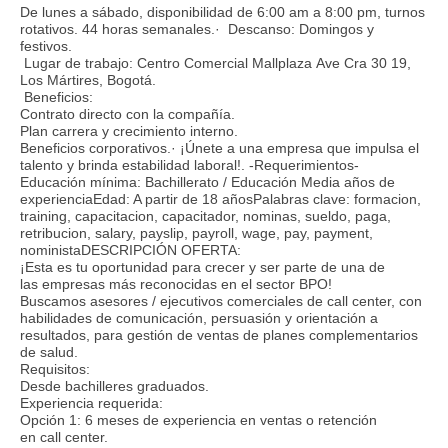
De lunes a sábado, disponibilidad de 6:00 am a 8:00 pm, turnos
rotativos. 44 horas semanales.· Descanso: Domingos y
festivos.
Lugar de trabajo: Centro Comercial Mallplaza Ave Cra 30 19,
Los Mártires, Bogotá.
Beneficios:
Contrato directo con la compañía.
Plan carrera y crecimiento interno.
Beneficios corporativos.· ¡Únete a una empresa que impulsa el
talento y brinda estabilidad laboral!. -Requerimientos-
Educación mínima: Bachillerato / Educación Media años de
experienciaEdad: A partir de 18 añosPalabras clave: formacion,
training, capacitacion, capacitador, nominas, sueldo, paga,
retribucion, salary, payslip, payroll, wage, pay, payment,
noministaDESCRIPCIÓN OFERTA:
¡Esta es tu oportunidad para crecer y ser parte de una de
las empresas más reconocidas en el sector BPO!
Buscamos asesores / ejecutivos comerciales de call center, con
habilidades de comunicación, persuasión y orientación a
resultados, para gestión de ventas de planes complementarios
de salud.
Requisitos:
Desde bachilleres graduados.
Experiencia requerida:
Opción 1: 6 meses de experiencia en ventas o retención
en call center.