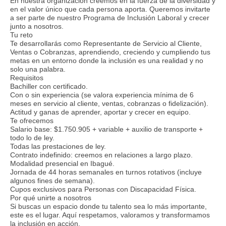
En nuestra organización creemos en la fuerza de la diversidad y
en el valor único que cada persona aporta. Queremos invitarte
a ser parte de nuestro Programa de Inclusión Laboral y crecer
junto a nosotros.
Tu reto
Te desarrollarás como Representante de Servicio al Cliente,
Ventas o Cobranzas, aprendiendo, creciendo y cumpliendo tus
metas en un entorno donde la inclusión es una realidad y no
solo una palabra.
Requisitos
Bachiller con certificado.
Con o sin experiencia (se valora experiencia mínima de 6
meses en servicio al cliente, ventas, cobranzas o fidelización).
Actitud y ganas de aprender, aportar y crecer en equipo.
Te ofrecemos
Salario base: $1.750.905 + variable + auxilio de transporte +
todo lo de ley.
Todas las prestaciones de ley.
Contrato indefinido: creemos en relaciones a largo plazo.
Modalidad presencial en Ibagué.
Jornada de 44 horas semanales en turnos rotativos (incluye
algunos fines de semana).
Cupos exclusivos para Personas con Discapacidad Física.
Por qué unirte a nosotros
Si buscas un espacio donde tu talento sea lo más importante,
este es el lugar. Aquí respetamos, valoramos y transformamos
la inclusión en acción.