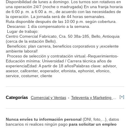
Disponibilidad de lunes a domingo. Los turnos son rotativos en
una operación 24/7 (noche o madrugada) En una franja horaria
de 6:00 p. m. a 6:00 a. m., de acuerdo con las necesidades de
la operación. La jornada será de 44 horas semanales.
Ruta disponible después de las 10:00 p.m. según cobertura.
Descanso: 1 día compensatorio a la semana.
Lugar de trabajo:
Centro Comercial Fabricato, Cra. 50 38a-185, Bello, Antioquia
(cerca de la estación Bello).
Beneficios: plan carrera, beneficios corporativos y ¡excelente
ambiente laboral!
Proceso de selección y contratación virtual.-Requerimientos-
Educación mínima: Universidad / Carrera técnica años de
experienciaEdad: A partir de 18 añosPalabras clave: advisor,
asesor, callcenter, eoperador, efonista, ephonist, efonico,
service, costumer, cliente
[+]
Categorías
Comercial y Ventas
Televenta y Marketing Telefónico
Nunca envíes tu información personal
(DNI, foto,...), datos
bancarios ni realices ningún pago
para solicitar un empleo