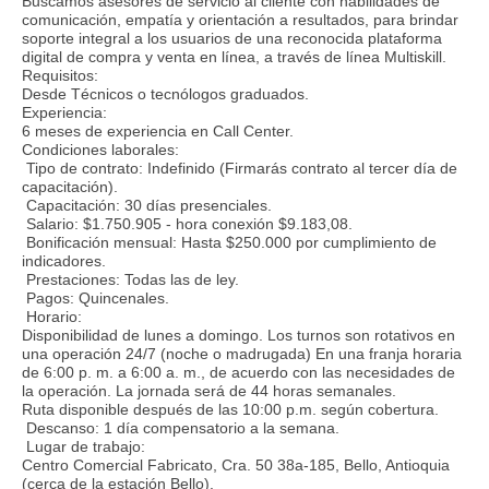
Buscamos asesores de servicio al cliente con habilidades de
comunicación, empatía y orientación a resultados, para brindar
soporte integral a los usuarios de una reconocida plataforma
digital de compra y venta en línea, a través de línea Multiskill.
Requisitos:
Desde Técnicos o tecnólogos graduados.
Experiencia:
6 meses de experiencia en Call Center.
Condiciones laborales:
Tipo de contrato: Indefinido (Firmarás contrato al tercer día de
capacitación).
Capacitación: 30 días presenciales.
Salario: $1.750.905 - hora conexión $9.183,08.
Bonificación mensual: Hasta $250.000 por cumplimiento de
indicadores.
Prestaciones: Todas las de ley.
Pagos: Quincenales.
Horario:
Disponibilidad de lunes a domingo. Los turnos son rotativos en
una operación 24/7 (noche o madrugada) En una franja horaria
de 6:00 p. m. a 6:00 a. m., de acuerdo con las necesidades de
la operación. La jornada será de 44 horas semanales.
Ruta disponible después de las 10:00 p.m. según cobertura.
Descanso: 1 día compensatorio a la semana.
Lugar de trabajo:
Centro Comercial Fabricato, Cra. 50 38a-185, Bello, Antioquia
(cerca de la estación Bello).