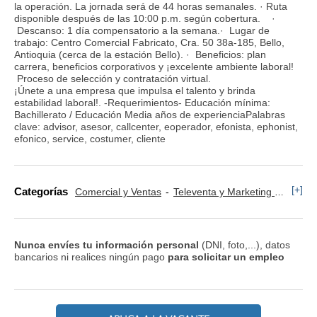
la operación. La jornada será de 44 horas semanales. · Ruta
disponible después de las 10:00 p.m. según cobertura. ·
Descanso: 1 día compensatorio a la semana.· Lugar de
trabajo: Centro Comercial Fabricato, Cra. 50 38a-185, Bello,
Antioquia (cerca de la estación Bello). · Beneficios: plan
carrera, beneficios corporativos y ¡excelente ambiente laboral!
Proceso de selección y contratación virtual.
¡Únete a una empresa que impulsa el talento y brinda
estabilidad laboral!. -Requerimientos- Educación mínima:
Bachillerato / Educación Media años de experienciaPalabras
clave: advisor, asesor, callcenter, eoperador, efonista, ephonist,
efonico, service, costumer, cliente
[+]
Categorías
Comercial y Ventas
Televenta y Marketing Telefónico
Nunca envíes tu información personal
(DNI, foto,...), datos
bancarios ni realices ningún pago
para solicitar un empleo