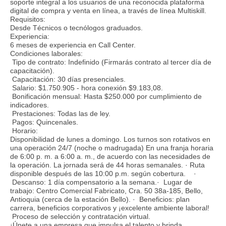
soporte integral a los usuarios de una reconocida plataforma
digital de compra y venta en línea, a través de línea Multiskill.
Requisitos:
Desde Técnicos o tecnólogos graduados.
Experiencia:
6 meses de experiencia en Call Center.
Condiciones laborales:
Tipo de contrato: Indefinido (Firmarás contrato al tercer día de
capacitación).
Capacitación: 30 días presenciales.
Salario: $1.750.905 - hora conexión $9.183,08.
Bonificación mensual: Hasta $250.000 por cumplimiento de
indicadores.
Prestaciones: Todas las de ley.
Pagos: Quincenales.
Horario:
Disponibilidad de lunes a domingo. Los turnos son rotativos en
una operación 24/7 (noche o madrugada) En una franja horaria
de 6:00 p. m. a 6:00 a. m., de acuerdo con las necesidades de
la operación. La jornada será de 44 horas semanales. · Ruta
disponible después de las 10:00 p.m. según cobertura. ·
Descanso: 1 día compensatorio a la semana.· Lugar de
trabajo: Centro Comercial Fabricato, Cra. 50 38a-185, Bello,
Antioquia (cerca de la estación Bello). · Beneficios: plan
carrera, beneficios corporativos y ¡excelente ambiente laboral!
Proceso de selección y contratación virtual.
¡Únete a una empresa que impulsa el talento y brinda