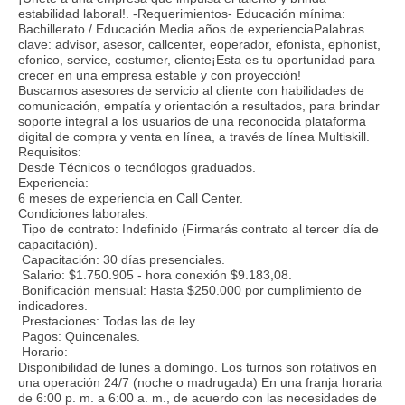
estabilidad laboral!. -Requerimientos- Educación mínima:
Bachillerato / Educación Media años de experienciaPalabras
clave: advisor, asesor, callcenter, eoperador, efonista, ephonist,
efonico, service, costumer, cliente¡Esta es tu oportunidad para
crecer en una empresa estable y con proyección!
Buscamos asesores de servicio al cliente con habilidades de
comunicación, empatía y orientación a resultados, para brindar
soporte integral a los usuarios de una reconocida plataforma
digital de compra y venta en línea, a través de línea Multiskill.
Requisitos:
Desde Técnicos o tecnólogos graduados.
Experiencia:
6 meses de experiencia en Call Center.
Condiciones laborales:
Tipo de contrato: Indefinido (Firmarás contrato al tercer día de
capacitación).
Capacitación: 30 días presenciales.
Salario: $1.750.905 - hora conexión $9.183,08.
Bonificación mensual: Hasta $250.000 por cumplimiento de
indicadores.
Prestaciones: Todas las de ley.
Pagos: Quincenales.
Horario:
Disponibilidad de lunes a domingo. Los turnos son rotativos en
una operación 24/7 (noche o madrugada) En una franja horaria
de 6:00 p. m. a 6:00 a. m., de acuerdo con las necesidades de