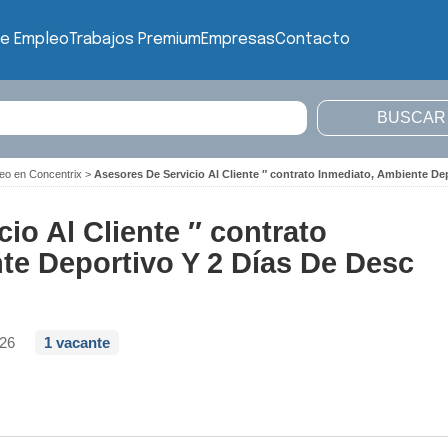
de Empleo
Trabajos Premium
Empresas
Contacto
eo en Concentrix
>
Asesores De Servicio Al Cliente ″ contrato Inmediato, Ambiente De
io Al Cliente ″ contrato
te Deportivo Y 2 Días De Desc
026
1 vacante