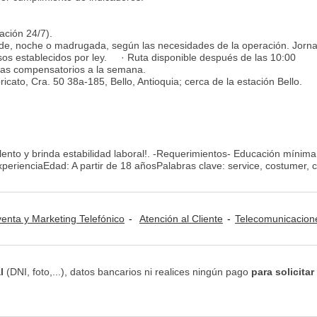
ación 24/7).
rde, noche o madrugada, según las necesidades de la operación. Jorn
os establecidos por ley. · Ruta disponible después de las 10:00
ías compensatorios a la semana.
icato, Cra. 50 38a-185, Bello, Antioquia; cerca de la estación Bello.
ento y brinda estabilidad laboral!. -Requerimientos- Educación mínima
perienciaEdad: A partir de 18 añosPalabras clave: service, costumer, c
venta y Marketing Telefónico
Atención al Cliente
Telecomunicacion
l
(DNI, foto,...), datos bancarios ni realices ningún pago
para solicitar