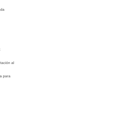
ada
:
tación al
ma para