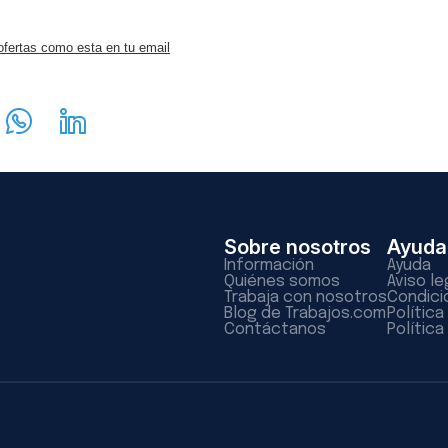
ofertas como esta en tu email
Sobre nosotros
Ayuda
Información
Ayuda
Quiénes somos
Aviso le
Trabaja con nosotros
Condici
Blog de Trabajos.com
Polític
Contáctanos
Política