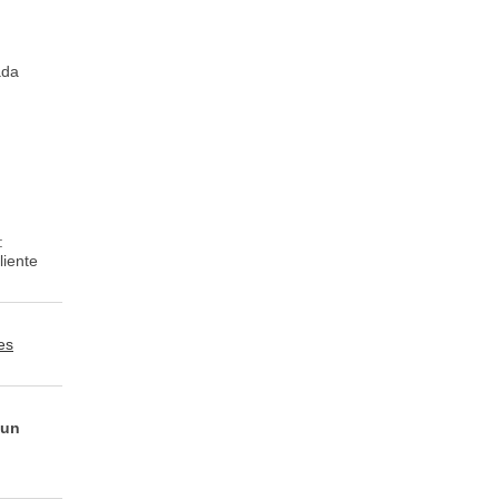
ada
:
liente
es
 un