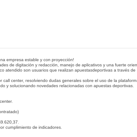
 una empresa estable y con proyección!
s de digitación y redacción, manejo de aplicativos y una fuerte orien
lico atendido son usuarios que realizan apuestasdeportivas a través de
or call center, resolviendo dudas generales sobre el uso de la platafor
ando y solucionando novedades relacionadas con apuestas deportivas.
center.
ontratado)
$9.620,37.
por cumplimiento de indicadores.