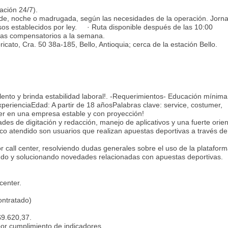
ación 24/7).
rde, noche o madrugada, según las necesidades de la operación. Jorn
os establecidos por ley. · Ruta disponible después de las 10:00
ías compensatorios a la semana.
icato, Cra. 50 38a-185, Bello, Antioquia; cerca de la estación Bello.
ento y brinda estabilidad laboral!. -Requerimientos- Educación mínima
xperienciaEdad: A partir de 18 añosPalabras clave: service, costumer,
cer en una empresa estable y con proyección!
s de digitación y redacción, manejo de aplicativos y una fuerte orien
ico atendido son usuarios que realizan apuestas deportivas a través de
or call center, resolviendo dudas generales sobre el uso de la platafor
ando y solucionando novedades relacionadas con apuestas deportivas.
center.
ontratado)
$9.620,37.
por cumplimiento de indicadores.