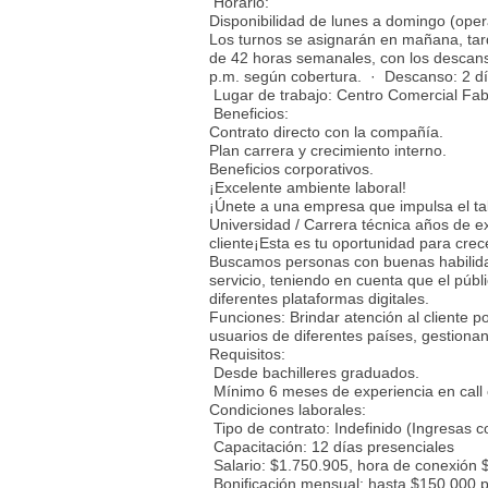
Horario:
Disponibilidad de lunes a domingo (oper
Los turnos se asignarán en mañana, ta
de 42 horas semanales, con los descans
p.m. según cobertura. · Descanso: 2 d
Lugar de trabajo: Centro Comercial Fabr
Beneficios:
Contrato directo con la compañía.
Plan carrera y crecimiento interno.
Beneficios corporativos.
¡Excelente ambiente laboral!
¡Únete a una empresa que impulsa el tal
Universidad / Carrera técnica años de e
cliente¡Esta es tu oportunidad para cre
Buscamos personas con buenas habilidade
servicio, teniendo en cuenta que el públ
diferentes plataformas digitales.
Funciones: Brindar atención al cliente p
usuarios de diferentes países, gestion
Requisitos:
Desde bachilleres graduados.
Mínimo 6 meses de experiencia en call 
Condiciones laborales:
Tipo de contrato: Indefinido (Ingresas c
Capacitación: 12 días presenciales
Salario: $1.750.905, hora de conexión 
Bonificación mensual: hasta $150.000 