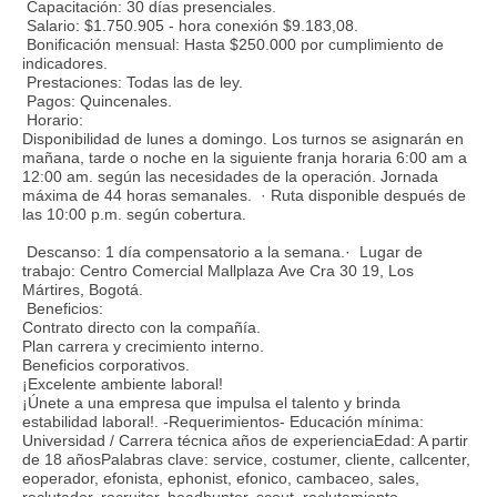
Capacitación: 30 días presenciales.
Salario: $1.750.905 - hora conexión $9.183,08.
Bonificación mensual: Hasta $250.000 por cumplimiento de
indicadores.
Prestaciones: Todas las de ley.
Pagos: Quincenales.
Horario:
Disponibilidad de lunes a domingo. Los turnos se asignarán en
mañana, tarde o noche en la siguiente franja horaria 6:00 am a
12:00 am. según las necesidades de la operación. Jornada
máxima de 44 horas semanales. · Ruta disponible después de
las 10:00 p.m. según cobertura.
Descanso: 1 día compensatorio a la semana.· Lugar de
trabajo: Centro Comercial Mallplaza Ave Cra 30 19, Los
Mártires, Bogotá.
Beneficios:
Contrato directo con la compañía.
Plan carrera y crecimiento interno.
Beneficios corporativos.
¡Excelente ambiente laboral!
¡Únete a una empresa que impulsa el talento y brinda
estabilidad laboral!. -Requerimientos- Educación mínima:
Universidad / Carrera técnica años de experienciaEdad: A partir
de 18 añosPalabras clave: service, costumer, cliente, callcenter,
eoperador, efonista, ephonist, efonico, cambaceo, sales,
reclutador, recruiter, headhunter, scout, reclutamiento