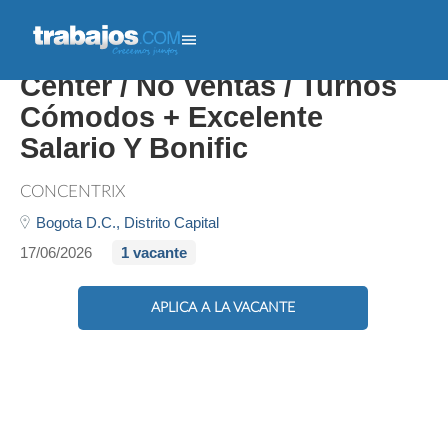
Servicio Al Cliente Call
Center / No Ventas / Turnos
Cómodos + Excelente
Salario Y Bonific
CONCENTRIX
Bogota D.C.,
Distrito Capital
17/06/2026
1 vacante
APLICA A LA VACANTE