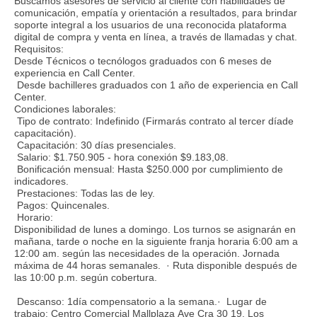
Buscamos asesores de servicio al cliente con habilidades de
comunicación, empatía y orientación a resultados, para brindar
soporte integral a los usuarios de una reconocida plataforma
digital de compra y venta en línea, a través de llamadas y chat.
Requisitos:
Desde Técnicos o tecnólogos graduados con 6 meses de
experiencia en Call Center.
Desde bachilleres graduados con 1 año de experiencia en Call
Center.
Condiciones laborales:
Tipo de contrato: Indefinido (Firmarás contrato al tercer díade
capacitación).
Capacitación: 30 días presenciales.
Salario: $1.750.905 - hora conexión $9.183,08.
Bonificación mensual: Hasta $250.000 por cumplimiento de
indicadores.
Prestaciones: Todas las de ley.
Pagos: Quincenales.
Horario:
Disponibilidad de lunes a domingo. Los turnos se asignarán en
mañana, tarde o noche en la siguiente franja horaria 6:00 am a
12:00 am. según las necesidades de la operación. Jornada
máxima de 44 horas semanales. · Ruta disponible después de
las 10:00 p.m. según cobertura.
Descanso: 1día compensatorio a la semana.· Lugar de
trabajo: Centro Comercial Mallplaza Ave Cra 30 19, Los