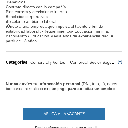
Beneficios:
Contrato directo con la compañía.
Plan carrera y crecimiento interno.
Beneficios corporativos.
¡Excelente ambiente laboral!
¡Únete a una empresa que impulsa el talento y brinda
estabilidad laboral!. -Requerimientos- Educación mínima:
Bachillerato / Educación Media años de experienciaEdad: A
partir de 18 años
[+]
Categorías
Comercial y Ventas
Comercial Sector Seguros
Te
Nunca envíes tu información personal
(DNI, foto,...), datos
bancarios ni realices ningún pago
para solicitar un empleo
APLICA A LA VACANTE
Recibe ofertas como esta en tu email