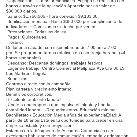
Capacitación: 12 días presenciales. El pago se realizará con
bonos a través de la aplicación Apprecio por un valor de
$30.000 diarios.
Salario: $1.750.905 - hora conexión $9.183,08.
Bonificación mensual: Hasta $350.000 por cumplimiento de
indicadores + Comisiones sin techo por ventas.
Prestaciones: Todas las de ley.
Pagos: Quincenales.
Horario:
De lunes a sábado, con disponibilidad de 7:00 am a 7:00
pm. Se programan turnos rotativos en esta franja horaria. (44
horas semanales).
Descanso: Descansa domingos, trabajas festivos.
Lugar de trabajo: Centro Comercial Mallplaza Ave Cra 30 19,
Los Mártires, Bogotá.
Beneficios:
Contrato directo con la compañía.
Plan carrera y crecimiento interno.
Beneficios corporativos.
¡Excelente ambiente laboral!
¡Únete a una empresa que impulsa el talento y brinda
estabilidad laboral!. -Requerimientos- Educación mínima:
Bachillerato / Educación Media años de experienciaEdad: A
partir de 18 años¡Esta es tu oportunidad para crecer en una
empresa estable y con proyección!
Estamos en la búsqueda de Asesores Comerciales con
excelentes habilidades de comunicación, empatía y orientación