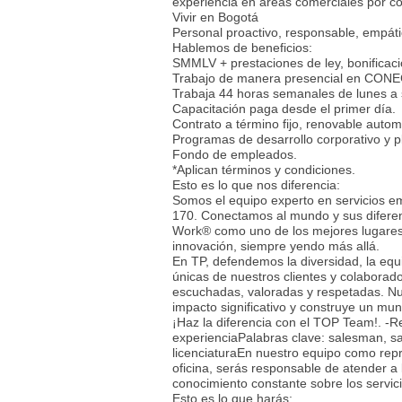
experiencia en áreas comerciales por con
Vivir en Bogotá
Personal proactivo, responsable, empáti
Hablemos de beneficios:
SMMLV + prestaciones de ley, bonificac
Trabajo de manera presencial en CONEC
Trabaja 44 horas semanales de lunes a
Capacitación paga desde el primer día.
Contrato a término fijo, renovable auto
Programas de desarrollo corporativo y p
Fondo de empleados.
*Aplican términos y condiciones.
Esto es lo que nos diferencia:
Somos el equipo experto en servicios em
170. Conectamos al mundo y sus diferent
Work® como uno de los mejores lugares 
innovación, siempre yendo más allá.
En TP, defendemos la diversidad, la equ
únicas de nuestros clientes y colaborad
escuchadas, valoradas y respetadas. Nu
impacto significativo y construye un mu
¡Haz la diferencia con el TOP Team!. -
experienciaPalabras clave: salesman, sa
licenciaturaEn nuestro equipo como repr
oficina, serás responsable de atender a
conocimiento constante sobre los servici
Esto es lo que harás: