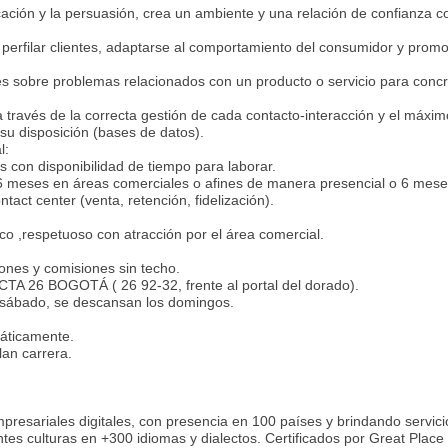
ación y la persuasión, crea un ambiente y una relación de confianza c
a perfilar clientes, adaptarse al comportamiento del consumidor y prom
s sobre problemas relacionados con un producto o servicio para concr
través de la correcta gestión de cada contacto-interacción y el máxim
su disposición (bases de datos).
al:
s con disponibilidad de tiempo para laborar.
 6 meses en áreas comerciales o afines de manera presencial o 6 mes
tact center (venta, retención, fidelización).
co ,respetuoso con atracción por el área comercial.
iones y comisiones sin techo.
TA 26 BOGOTÁ ( 26 92-32, frente al portal del dorado).
 sábado, se descansan los domingos.
máticamente.
lan carrera.
presariales digitales, con presencia en 100 países y brindando servici
es culturas en +300 idiomas y dialectos. Certificados por Great Place