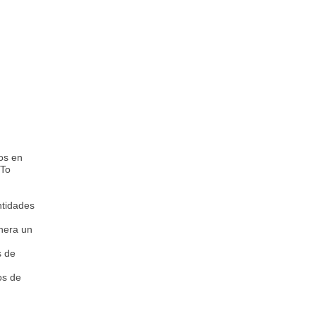
os en
 To
ntidades
nera un
s de
os de