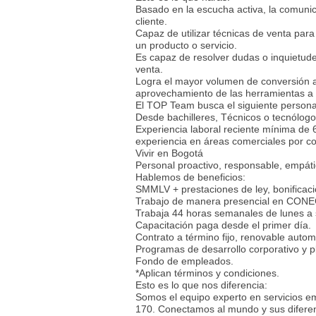
Basado en la escucha activa, la comunic
cliente.
Capaz de utilizar técnicas de venta par
un producto o servicio.
Es capaz de resolver dudas o inquietude
venta.
Logra el mayor volumen de conversión a 
aprovechamiento de las herramientas a 
El TOP Team busca el siguiente person
Desde bachilleres, Técnicos o tecnólogo
Experiencia laboral reciente mínima de
experiencia en áreas comerciales por con
Vivir en Bogotá
Personal proactivo, responsable, empáti
Hablemos de beneficios:
SMMLV + prestaciones de ley, bonificac
Trabajo de manera presencial en CONEC
Trabaja 44 horas semanales de lunes a
Capacitación paga desde el primer día.
Contrato a término fijo, renovable auto
Programas de desarrollo corporativo y p
Fondo de empleados.
*Aplican términos y condiciones.
Esto es lo que nos diferencia:
Somos el equipo experto en servicios em
170. Conectamos al mundo y sus diferent