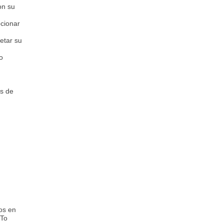
on su
ocionar
etar su
o
es de
os en
 To