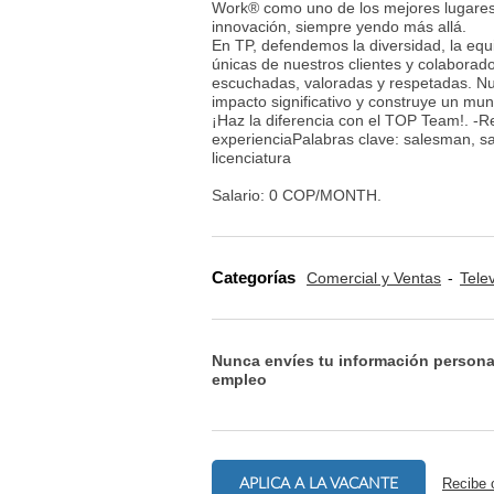
Work® como uno de los mejores lugares 
innovación, siempre yendo más allá.
En TP, defendemos la diversidad, la equ
únicas de nuestros clientes y colaborad
escuchadas, valoradas y respetadas. Nu
impacto significativo y construye un mu
¡Haz la diferencia con el TOP Team!. -
experienciaPalabras clave: salesman, sa
licenciatura
Salario: 0 COP/MONTH.
Categorías
Comercial y Ventas
Tele
Nunca envíes tu información persona
empleo
APLICA A LA VACANTE
Recibe 