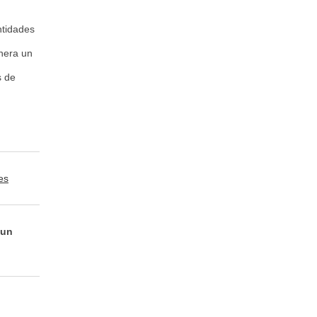
ntidades
nera un
s de
es
 un