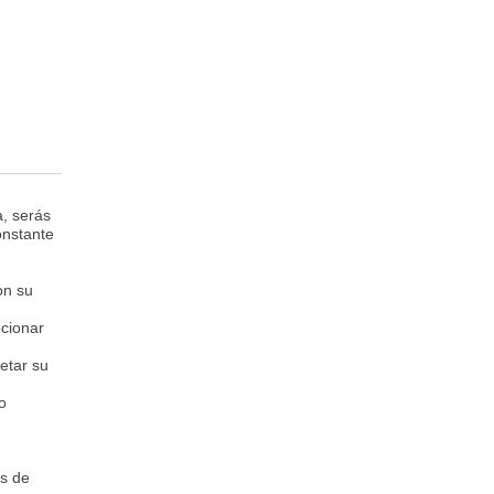
a, serás
onstante
on su
ocionar
etar su
o
es de