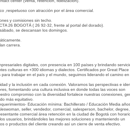
tact center (venta, retención, fidelización).
co ,respetuoso con atracción por el área comercial.
iones y comisiones sin techo.
TA 26 BOGOTÁ ( 26 92-32, frente al portal del dorado).
 sábado, se descansan los domingos.
máticamente.
lan carrera.
presariales digitales, con presencia en 100 países y brindando servici
es culturas en +300 idiomas y dialectos. Certificados por Great Place
para trabajar en el país y el mundo, seguimos liderando el camino en
idad y la inclusión en cada conexión. Valoramos las perspectivas e ide
ores, fomentando una cultura inclusiva en donde todas las voces son
estro compromiso con la diversidad fortalece nuestras conexiones, ge
ndo más equitativo.
Requerimientos- Educación mínima: Bachillerato / Educación Media año
leswoman, seller, vendedor, comercial, salesperson, bachelor, degree,
esentante comercial área retención en la ciudad de Bogotá con horari
 los usuarios, brindándoles las mejores soluciones y manteniendo un
os o productos del cliente creando así un cierre de venta efectivo.