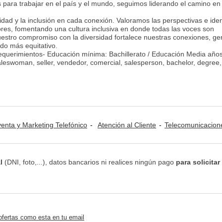
para trabajar en el país y el mundo, seguimos liderando el camino en
idad y la inclusión en cada conexión. Valoramos las perspectivas e ide
ores, fomentando una cultura inclusiva en donde todas las voces son
estro compromiso con la diversidad fortalece nuestras conexiones, ge
ndo más equitativo.
Requerimientos- Educación mínima: Bachillerato / Educación Media año
leswoman, seller, vendedor, comercial, salesperson, bachelor, degree,
venta y Marketing Telefónico
Atención al Cliente
Telecomunicacion
l
(DNI, foto,...), datos bancarios ni realices ningún pago
para solicitar
ofertas como esta en tu email