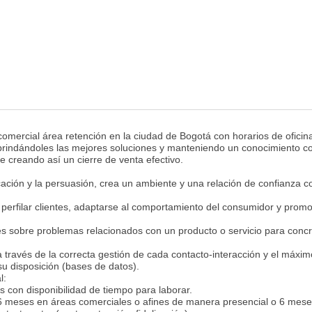
mercial área retención en la ciudad de Bogotá con horarios de oficin
 brindándoles las mejores soluciones y manteniendo un conocimiento c
te creando así un cierre de venta efectivo.
ación y la persuasión, crea un ambiente y una relación de confianza c
a perfilar clientes, adaptarse al comportamiento del consumidor y prom
s sobre problemas relacionados con un producto o servicio para concr
través de la correcta gestión de cada contacto-interacción y el máxim
u disposición (bases de datos).
al:
s con disponibilidad de tiempo para laborar.
 6 meses en áreas comerciales o afines de manera presencial o 6 mes