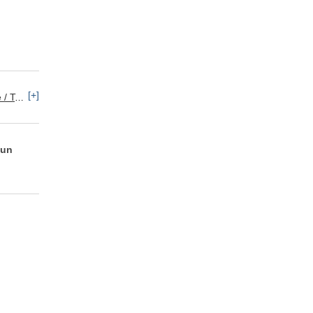
[+]
keting
 un