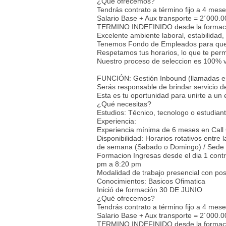
¿Qué ofrecemos?
Tendrás contrato a término fijo a 4 mes
Salario Base + Aux transporte = 2´000.0
TERMINO INDEFINIDO desde la formac
Excelente ambiente laboral, estabilidad,
Tenemos Fondo de Empleados para que 
Respetamos tus horarios, lo que te permi
Nuestro proceso de seleccion es 100% v
FUNCIÓN: Gestión Inbound (llamadas e
Serás responsable de brindar servicio de
Esta es tu oportunidad para unirte a un
¿Qué necesitas?
Estudios: Técnico, tecnologo o estudia
Experiencia:
Experiencia mínima de 6 meses en Call Ce
Disponibilidad: Horarios rotativos entr
de semana (Sabado o Domingo) / Sede
Formacion Ingresas desde el dia 1 cont
pm a 8:20 pm
Modalidad de trabajo presencial con pos
Conocimientos: Basicos Ofimatica
Inició de formación 30 DE JUNIO
¿Qué ofrecemos?
Tendrás contrato a término fijo a 4 mes
Salario Base + Aux transporte = 2´000.0
TERMINO INDEFINIDO desde la formac