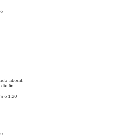
ato
ado laboral.
día fin
pm ó 1:20
ato