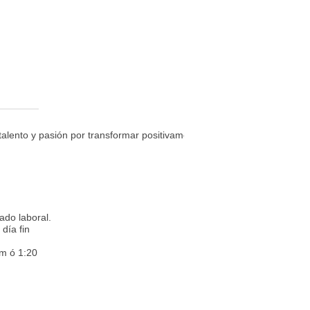
talento y pasión por transformar positivamente la vida de las personas.
ado laboral.
día fin
pm ó 1:20