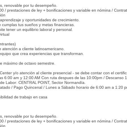
es, renovable por tu desempeño.
00 / prestaciones de ley + bonificaciones y variable en nómina / Contr
ión
 aprendizaje y oportunidades de crecimiento.
cumplas tus sueños y metas financieras.
te tener un equilibrio laboral y personal.
irtual
ntrantes)
 atención a cliente latinoamericano.
 equipo que crea experiencias que transforman.
nte máximo de octavo semestre.
nter y/o atención al cliente presencial - se debe contar con el certific
e las 6:00 am y 12:00 AM Con ruta despues de las 10:00pm / Descanso 1 
 de Labor: CENTRAL POINT, Sector Normandía.
ratado / Pago Quincenal / Lunes a Sábado horario de 6:00 am a 1:20 
ibilidad de trabajo en casa
es, renovable por tu desempeño.
00 / prestaciones de ley + bonificaciones y variable en nómina / Contr
ión