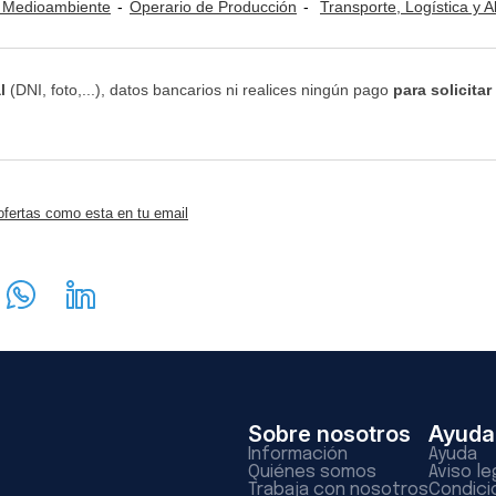
y Medioambiente
Operario de Producción
Transporte, Logística y Alm
l
(DNI, foto,...), datos bancarios ni realices ningún pago
para solicitar
ofertas como esta en tu email
Sobre nosotros
Ayuda
Información
Ayuda
Quiénes somos
Aviso le
Trabaja con nosotros
Condici