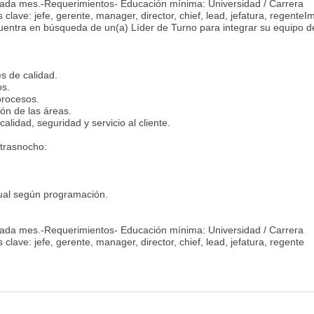
cada mes.-Requerimientos- Educación mínima: Universidad / Carrera
clave: jefe, gerente, manager, director, chief, lead, jefatura, regenteI
uentra en búsqueda de un(a) Líder de Turno para integrar su equipo d
s de calidad.
os.
procesos.
ión de las áreas.
lidad, seguridad y servicio al cliente.
 trasnocho:
ual según programación.
cada mes.-Requerimientos- Educación mínima: Universidad / Carrera
lave: jefe, gerente, manager, director, chief, lead, jefatura, regente