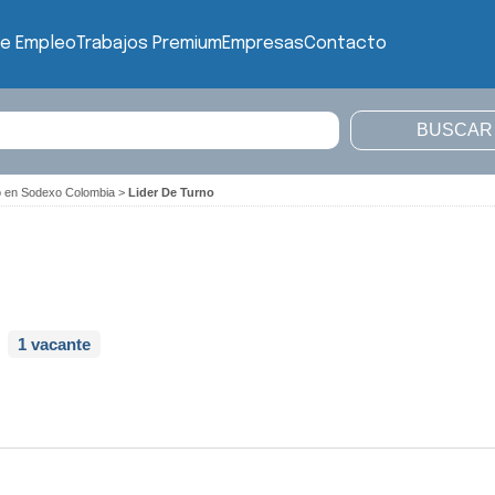
de Empleo
Trabajos Premium
Empresas
Contacto
o en Sodexo Colombia
>
Lider De Turno
1 vacante