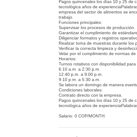
Pagos quincenales los días 10 y 25 de 
tecnológica años de experienciaPalabras 
empresa del sector de alimentos se enc
trabajo.
Funciones principales:
Supervisar los procesos de producción.
Garantizar el cumplimiento de estándare
Diligenciar formatos y registros operativ
Realizar toma de muestras durante los 
Verificar la correcta limpieza y desinfecc
Velar por el cumplimiento de normas de ca
Horarios:
Turnos rotativos con disponibilidad para
6:10 a.m. a 2:30 p.m.
12:40 p.m. a 9:00 p.m.
9:10 p.m. a 5:30 a.m.
Se labora un domingo de manera event
Condiciones laborales:
Contrato directo con la empresa.
Pagos quincenales los días 10 y 25 de 
tecnológica años de experienciaPalabras c
Salario: 0 COP/MONTH.