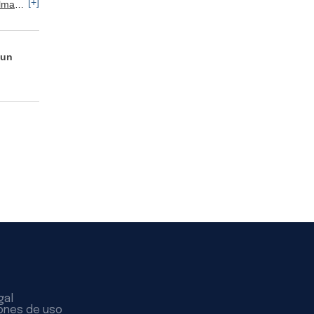
[+]
acén
Manipulador y Operario de Montaje
Servicios: Otros
 un
gal
ones de uso