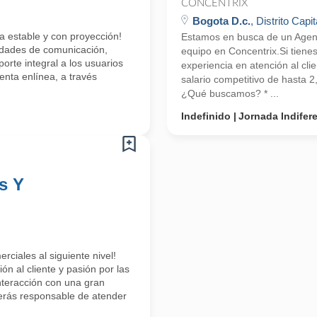
CONCENTRIX
Bogota D.c.
, Distrito Capit
a estable y con proyección!
Estamos en busca de un Agente
lidades de comunicación,
equipo en Concentrix.Si tiene
orte integral a los usuarios
experiencia en atención al cli
enta enlínea, a través
salario competitivo de hasta 
¿Qué buscamos? * ...
Indefinido
Jornada Indifer
s Y
rciales al siguiente nivel!
n al cliente y pasión por las
interacción con una gran
erás responsable de atender