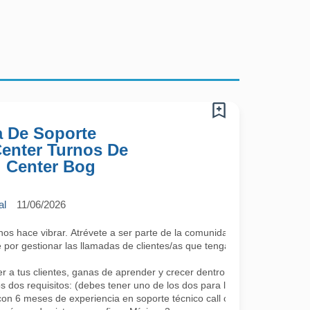
a De Soporte
 Center Turnos De
l Center Bog
al
11/06/2026
 hace vibrar. Atrévete a ser parte de la comunidad más cool; lo único 
por gestionar las llamadas de clientes/as que tengan algún requerimie
a tus clientes, ganas de aprender y crecer dentro de la compañía co
s dos requisitos: (debes tener uno de los dos para la continuidad, se a
con 6 meses de experiencia en soporte técnico call center.