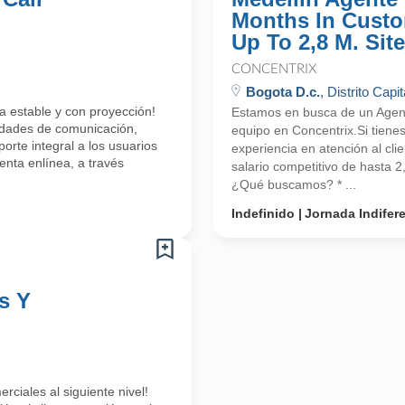
Months In Custo
Up To 2,8 M. Site
CONCENTRIX
Bogota D.c.
, Distrito Capit
a estable y con proyección!
Estamos en busca de un Agente
lidades de comunicación,
equipo en Concentrix.Si tiene
orte integral a los usuarios
experiencia en atención al cli
enta enlínea, a través
salario competitivo de hasta 
¿Qué buscamos? * ...
Indefinido
Jornada Indifer
s Y
rciales al siguiente nivel!