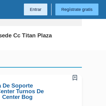
Entrar
Regístrate gratis
ede Cc Titan Plaza
a De Soporte
 Center Turnos De
l Center Bog