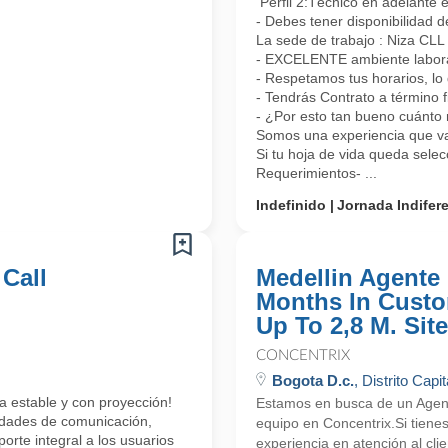
Perfil 2:Técnico en adelante 
- Debes tener disponibilidad d
La sede de trabajo : Niza CL
- EXCELENTE ambiente laboral
- Respetamos tus horarios, lo 
- Tendrás Contrato a término 
- ¿Por esto tan bueno cuánto 
Somos una experiencia que vas
Si tu hoja de vida queda sele
Requerimientos- ...
Indefinido
Jornada Indifer
 Call
Medellin Agente 
Months In Custo
Up To 2,8 M. Site
CONCENTRIX
Bogota D.c.
, Distrito Capit
a estable y con proyección!
Estamos en busca de un Agente
lidades de comunicación,
equipo en Concentrix.Si tiene
orte integral a los usuarios
experiencia en atención al cli