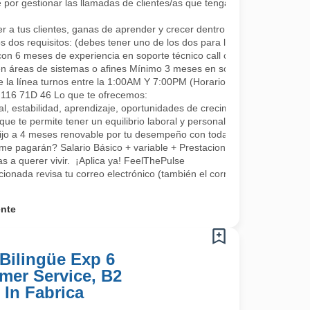
por gestionar las llamadas de clientes/as que tengan algún requerimie
a tus clientes, ganas de aprender y crecer dentro de la compañía co
s dos requisitos: (debes tener uno de los dos para la continuidad, se a
con 6 meses de experiencia en soporte técnico call center.
en áreas de sistemas o afines Mínimo 3 meses en soporte o áreas rel
e la línea turnos entre la 1:00AM Y 7:00PM (Horarios rotativos, 1 día 
L 116 71D 46 Lo que te ofrecemos:
, estabilidad, aprendizaje, oportunidades de crecimiento, tenemos fo
que te permite tener un equilibrio laboral y personal
fijo a 4 meses renovable por tu desempeño con todas las prestaciones 
me pagarán? Salario Básico + variable + Prestaciones por ley.
 a querer vivir. ¡Aplica ya! FeelThePulse
ccionada revisa tu correo electrónico (también el correo no deseado) 
ente
Bilingüe Exp 6
mer Service, B2
 In Fabrica