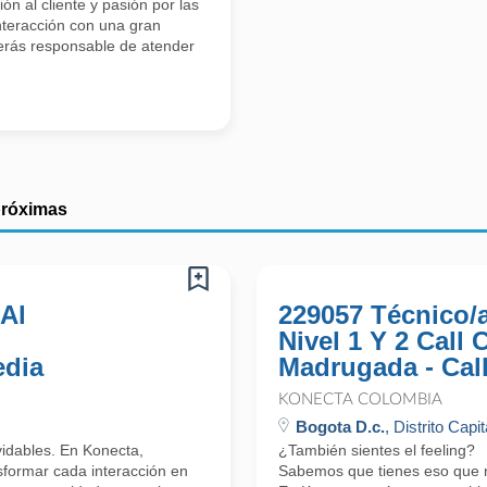
n al cliente y pasión por las
interacción con una gran
erás responsable de atender
próximas
 Al
229057 Técnico/
Nivel 1 Y 2 Call
edia
Madrugada - Cal
KONECTA COLOMBIA
Bogota D.c.
, Distrito Capit
lvidables. En Konecta,
¿También sientes el feeling?
formar cada interacción en
Sabemos que tienes eso que nos