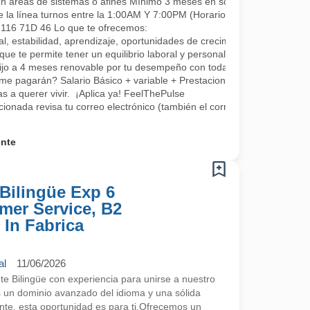
en áreas de sistemas o afines Mínimo 3 meses en soporte o áreas rel
e la línea turnos entre la 1:00AM Y 7:00PM (Horarios rotativos, 1 día 
L 116 71D 46 Lo que te ofrecemos:
, estabilidad, aprendizaje, oportunidades de crecimiento, tenemos fo
que te permite tener un equilibrio laboral y personal
fijo a 4 meses renovable por tu desempeño con todas las prestaciones 
me pagarán? Salario Básico + variable + Prestaciones por ley.
 a querer vivir. ¡Aplica ya! FeelThePulse
ccionada revisa tu correo electrónico (también el correo no deseado) 
ente
Bilingüe Exp 6
mer Service, B2
 In Fabrica
al
11/06/2026
 Bilingüe con experiencia para unirse a nuestro
s un dominio avanzado del idioma y una sólida
ente, esta oportunidad es para ti.Ofrecemos un