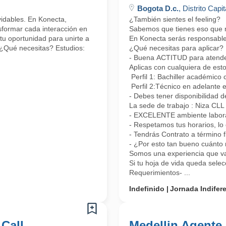
Bogota D.c.
, Distrito Capit
lvidables. En Konecta,
¿También sientes el feeling?
formar cada interacción en
Sabemos que tienes eso que nos
tu oportunidad para unirte a
En Konecta serás responsable 
 ¿Qué necesitas? Estudios:
¿Qué necesitas para aplicar?
- Buena ACTITUD para atender 
Aplicas con cualquiera de esto
Perfil 1: Bachiller académico 
Perfil 2:Técnico en adelante 
- Debes tener disponibilidad d
La sede de trabajo : Niza CL
- EXCELENTE ambiente laboral
- Respetamos tus horarios, lo 
- Tendrás Contrato a término 
- ¿Por esto tan bueno cuánto 
Somos una experiencia que vas
Si tu hoja de vida queda sele
Requerimientos- ...
Indefinido
Jornada Indifer
 Call
Medellin Agente 