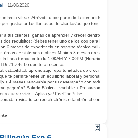
al
11/06/2026
 hace vibrar. Atrévete a ser parte de la comunidad más cool; lo único 
por gestionar las llamadas de clientes/as que tengan algún requerimie
a tus clientes, ganas de aprender y crecer dentro de la compañía co
s dos requisitos: (debes tener uno de los dos para la continuidad, se a
con 6 meses de experiencia en soporte técnico call center.
en áreas de sistemas o afines Mínimo 3 meses en soporte o áreas rel
e la línea turnos entre la 1:00AM Y 7:00PM (Horarios rotativos, 1 día 
L 116 71D 46 Lo que te ofrecemos:
, estabilidad, aprendizaje, oportunidades de crecimiento, tenemos fo
que te permite tener un equilibrio laboral y personal
fijo a 4 meses renovable por tu desempeño con todas las prestaciones 
me pagarán? Salario Básico + variable + Prestaciones por ley.
 a querer vivir. ¡Aplica ya! FeelThePulse
ccionada revisa tu correo electrónico (también el correo no deseado) 
ente
Bilingüe Exp 6