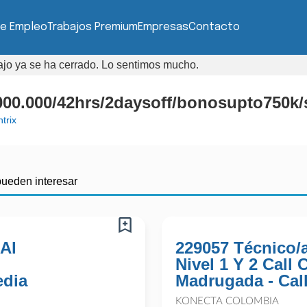
de Empleo
Trabajos Premium
Empresas
Contacto
bajo ya se ha cerrado. Lo sentimos mucho.
00.000/42hrs/2daysoff/bonosupto750k/s
trix
pueden interesar
 Al
229057 Técnico/
Nivel 1 Y 2 Call
edia
Madrugada - Cal
KONECTA COLOMBIA