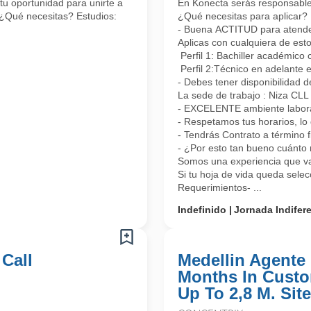
tu oportunidad para unirte a
En Konecta serás responsable 
 ¿Qué necesitas? Estudios:
¿Qué necesitas para aplicar?
- Buena ACTITUD para atender 
Aplicas con cualquiera de esto
Perfil 1: Bachiller académico 
Perfil 2:Técnico en adelante 
- Debes tener disponibilidad d
La sede de trabajo : Niza CL
- EXCELENTE ambiente laboral
- Respetamos tus horarios, lo 
- Tendrás Contrato a término 
- ¿Por esto tan bueno cuánto 
Somos una experiencia que vas
Si tu hoja de vida queda sele
Requerimientos- ...
Indefinido
Jornada Indifer
 Call
Medellin Agente 
Months In Custo
Up To 2,8 M. Site