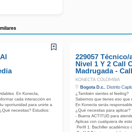
imilares
 Al
229057 Técnico/
Nivel 1 Y 2 Call
edia
Madrugada - Cal
KONECTA COLOMBIA
Bogota D.c.
, Distrito Capit
lvidables. En Konecta,
¿También sientes el feeling?
formar cada interacción en
Sabemos que tienes eso que nos
tu oportunidad para unirte a
En Konecta serás responsable 
 ¿Qué necesitas? Estudios:
¿Qué necesitas para aplicar?
- Buena ACTITUD para atender 
Aplicas con cualquiera de esto
Perfil 1: Bachiller académico 