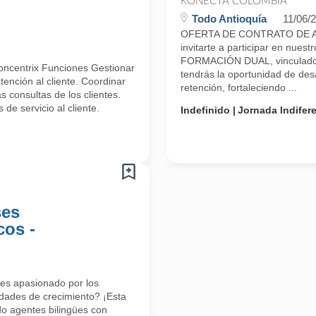
KONECTA COLOMBIA
Todo Antioquía
11/06/
OFERTA DE CONTRATO DE A
invitarte a participar en n
FORMACIÓN DUAL, vinculado 
oncentrix Funciones Gestionar
tendrás la oportunidad de desa
ención al cliente. Coordinar
retención, fortaleciendo ...
 consultas de los clientes.
de servicio al cliente.
Indefinido
Jornada Indifer
ses
cos -
res apasionado por los
dades de crecimiento? ¡Esta
o agentes bilingües con