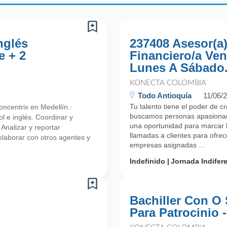
nglés
237408 Asesor(a
e + 2
Financiero/a Ven
Lunes A Sábado.
KONECTA COLOMBIA
Todo Antioquía
11/06/
Tu talento tiene el poder de c
ncentrix en Medellín.·
buscamos personas apasionada
l e inglés. Coordinar y
una oportunidad para marcar l
 Analizar y reportar
llamadas a clientes para ofre
olaborar con otros agentes y
empresas asignadas ...
Indefinido
Jornada Indifer
Bachiller Con O 
Para Patrocinio 