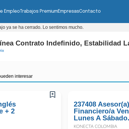
de Empleo
Trabajos Premium
Empresas
Contacto
bajo ya se ha cerrado. Lo sentimos mucho.
ínea Contrato Indefinido, Estabilidad 
rix
pueden interesar
nglés
237408 Asesor(a
e + 2
Financiero/a Ven
Lunes A Sábado.
KONECTA COLOMBIA