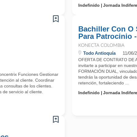
Indefinido
Jornada Indifer
Bachiller Con O 
Para Patrocinio 
KONECTA COLOMBIA
Todo Antioquía
11/06/
OFERTA DE CONTRATO DE A
invitarte a participar en n
FORMACIÓN DUAL, vinculado 
oncentrix Funciones Gestionar
tendrás la oportunidad de desa
ención al cliente. Coordinar
retención, fortaleciendo ...
 consultas de los clientes.
de servicio al cliente.
Indefinido
Jornada Indifer
ses