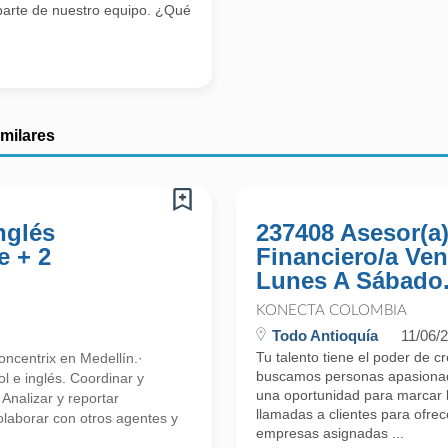
parte de nuestro equipo. ¿Qué
imilares
nglés
237408 Asesor(a
e + 2
Financiero/a Ven
Lunes A Sábado.
KONECTA COLOMBIA
Todo Antioquía
11/06/
Tu talento tiene el poder de c
ncentrix en Medellín.·
buscamos personas apasionada
l e inglés. Coordinar y
una oportunidad para marcar l
 Analizar y reportar
llamadas a clientes para ofre
olaborar con otros agentes y
empresas asignadas ...