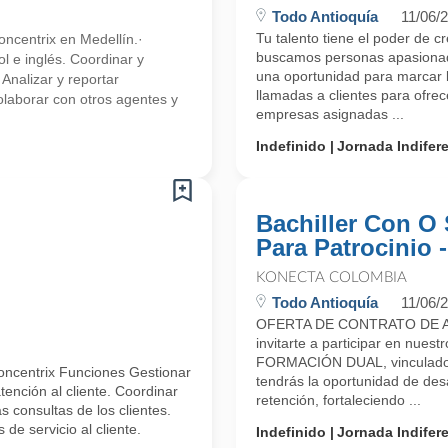
Todo Antioquía
11/06/
Tu talento tiene el poder de c
ncentrix en Medellín.·
buscamos personas apasionada
l e inglés. Coordinar y
una oportunidad para marcar l
 Analizar y reportar
llamadas a clientes para ofre
olaborar con otros agentes y
empresas asignadas ...
Indefinido
Jornada Indifer
Bachiller Con O 
Para Patrocinio 
KONECTA COLOMBIA
Todo Antioquía
11/06/
OFERTA DE CONTRATO DE A
invitarte a participar en n
FORMACIÓN DUAL, vinculado 
oncentrix Funciones Gestionar
tendrás la oportunidad de desa
ención al cliente. Coordinar
retención, fortaleciendo ...
 consultas de los clientes.
de servicio al cliente.
Indefinido
Jornada Indifer