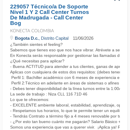
229057 Técnico/a De Soporte
Nivel 1 Y 2 Call Center Turnos
De Madrugada - Call Center
Bog
KONECTA COLOMBIA
Bogota D.c.
, Distrito Capital
11/06/2026
¿También sientes el feeling?
Sabemos que tienes eso que nos hace vibrar. Atrévete a ser parte
En Konecta serás responsable por gestionar las llamadas de clie
¿Qué necesitas para aplicar?
- Buena ACTITUD para atender a tus clientes, ganas de aprender
Aplicas con cualquiera de estos dos requisitos: (debes tener uno 
Perfil 1: Bachiller académico con 6 meses de experiencia en sopor
Perfil 2:Técnico en adelante en áreas de sistemas o afines Mín
- Debes tener disponibilidad de la línea turnos entre la 1:00AM 
La sede de trabajo : Niza CLL 116 71D 46
Lo que te ofrecemos:
- EXCELENTE ambiente laboral, estabilidad, aprendizaje, oportu
- Respetamos tus horarios, lo que te permite tener un equilibrio l
- Tendrás Contrato a término fijo a 4 meses renovable por tu de
- ¿Por esto tan bueno cuánto me pagarán? Salario Básico + varia
Somos una experiencia que vas a querer vivir. ¡Aplica ya! Feel