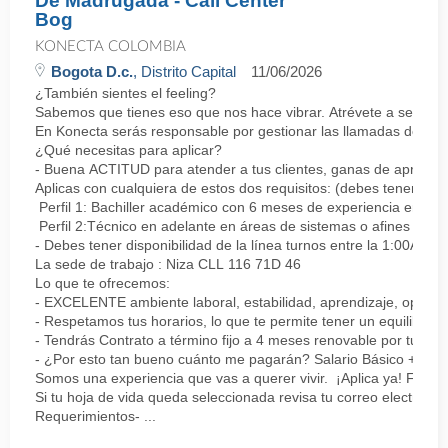
De Madrugada - Call Center
Bog
KONECTA COLOMBIA
Bogota D.c.
, Distrito Capital
11/06/2026
¿También sientes el feeling?
Sabemos que tienes eso que nos hace vibrar. Atrévete a ser parte
En Konecta serás responsable por gestionar las llamadas de clie
¿Qué necesitas para aplicar?
- Buena ACTITUD para atender a tus clientes, ganas de aprender
Aplicas con cualquiera de estos dos requisitos: (debes tener uno 
Perfil 1: Bachiller académico con 6 meses de experiencia en sopor
Perfil 2:Técnico en adelante en áreas de sistemas o afines Mín
- Debes tener disponibilidad de la línea turnos entre la 1:00AM 
La sede de trabajo : Niza CLL 116 71D 46
Lo que te ofrecemos:
- EXCELENTE ambiente laboral, estabilidad, aprendizaje, oportu
- Respetamos tus horarios, lo que te permite tener un equilibrio l
- Tendrás Contrato a término fijo a 4 meses renovable por tu de
- ¿Por esto tan bueno cuánto me pagarán? Salario Básico + varia
Somos una experiencia que vas a querer vivir. ¡Aplica ya! Feel
Si tu hoja de vida queda seleccionada revisa tu correo electrón
Requerimientos- ...