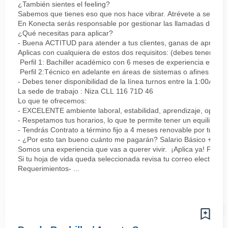
¿También sientes el feeling?
Sabemos que tienes eso que nos hace vibrar. Atrévete a ser parte
En Konecta serás responsable por gestionar las llamadas de clie
¿Qué necesitas para aplicar?
- Buena ACTITUD para atender a tus clientes, ganas de aprender
Aplicas con cualquiera de estos dos requisitos: (debes tener uno 
Perfil 1: Bachiller académico con 6 meses de experiencia en sopor
Perfil 2:Técnico en adelante en áreas de sistemas o afines Mín
- Debes tener disponibilidad de la línea turnos entre la 1:00AM 
La sede de trabajo : Niza CLL 116 71D 46
Lo que te ofrecemos:
- EXCELENTE ambiente laboral, estabilidad, aprendizaje, oportu
- Respetamos tus horarios, lo que te permite tener un equilibrio l
- Tendrás Contrato a término fijo a 4 meses renovable por tu de
- ¿Por esto tan bueno cuánto me pagarán? Salario Básico + varia
Somos una experiencia que vas a querer vivir. ¡Aplica ya! Feel
Si tu hoja de vida queda seleccionada revisa tu correo electrón
Requerimientos- ...