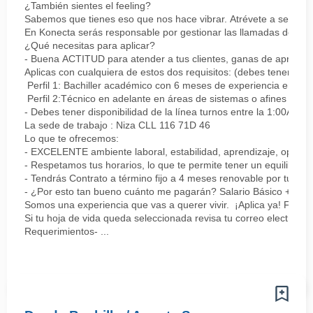
¿También sientes el feeling?
Sabemos que tienes eso que nos hace vibrar. Atrévete a ser parte
En Konecta serás responsable por gestionar las llamadas de clie
¿Qué necesitas para aplicar?
- Buena ACTITUD para atender a tus clientes, ganas de aprender
Aplicas con cualquiera de estos dos requisitos: (debes tener uno 
Perfil 1: Bachiller académico con 6 meses de experiencia en sopor
Perfil 2:Técnico en adelante en áreas de sistemas o afines Mín
- Debes tener disponibilidad de la línea turnos entre la 1:00AM 
La sede de trabajo : Niza CLL 116 71D 46
Lo que te ofrecemos:
- EXCELENTE ambiente laboral, estabilidad, aprendizaje, oportu
- Respetamos tus horarios, lo que te permite tener un equilibrio l
- Tendrás Contrato a término fijo a 4 meses renovable por tu de
- ¿Por esto tan bueno cuánto me pagarán? Salario Básico + varia
Somos una experiencia que vas a querer vivir. ¡Aplica ya! Feel
Si tu hoja de vida queda seleccionada revisa tu correo electrón
Requerimientos- ...