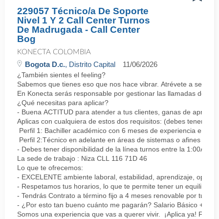
229057 Técnico/a De Soporte
Nivel 1 Y 2 Call Center Turnos
De Madrugada - Call Center
Bog
KONECTA COLOMBIA
Bogota D.c.
, Distrito Capital
11/06/2026
¿También sientes el feeling?
Sabemos que tienes eso que nos hace vibrar. Atrévete a ser parte
En Konecta serás responsable por gestionar las llamadas de clie
¿Qué necesitas para aplicar?
- Buena ACTITUD para atender a tus clientes, ganas de aprender
Aplicas con cualquiera de estos dos requisitos: (debes tener uno 
Perfil 1: Bachiller académico con 6 meses de experiencia en sopor
Perfil 2:Técnico en adelante en áreas de sistemas o afines Mín
- Debes tener disponibilidad de la línea turnos entre la 1:00AM 
La sede de trabajo : Niza CLL 116 71D 46
Lo que te ofrecemos:
- EXCELENTE ambiente laboral, estabilidad, aprendizaje, oportu
- Respetamos tus horarios, lo que te permite tener un equilibrio l
- Tendrás Contrato a término fijo a 4 meses renovable por tu de
- ¿Por esto tan bueno cuánto me pagarán? Salario Básico + varia
Somos una experiencia que vas a querer vivir. ¡Aplica ya! Feel