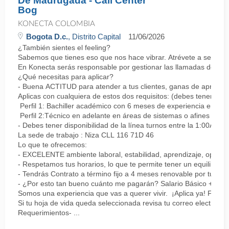
De Madrugada - Call Center
Bog
KONECTA COLOMBIA
Bogota D.c.
, Distrito Capital
11/06/2026
¿También sientes el feeling?
Sabemos que tienes eso que nos hace vibrar. Atrévete a ser parte
En Konecta serás responsable por gestionar las llamadas de clie
¿Qué necesitas para aplicar?
- Buena ACTITUD para atender a tus clientes, ganas de aprender
Aplicas con cualquiera de estos dos requisitos: (debes tener uno 
Perfil 1: Bachiller académico con 6 meses de experiencia en sopor
Perfil 2:Técnico en adelante en áreas de sistemas o afines Mín
- Debes tener disponibilidad de la línea turnos entre la 1:00AM 
La sede de trabajo : Niza CLL 116 71D 46
Lo que te ofrecemos:
- EXCELENTE ambiente laboral, estabilidad, aprendizaje, oportu
- Respetamos tus horarios, lo que te permite tener un equilibrio l
- Tendrás Contrato a término fijo a 4 meses renovable por tu de
- ¿Por esto tan bueno cuánto me pagarán? Salario Básico + varia
Somos una experiencia que vas a querer vivir. ¡Aplica ya! Feel
Si tu hoja de vida queda seleccionada revisa tu correo electrón
Requerimientos- ...