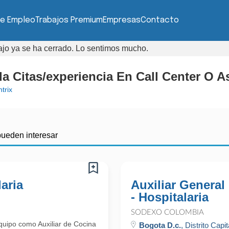
de Empleo
Trabajos Premium
Empresas
Contacto
bajo ya se ha cerrado. Lo sentimos mucho.
a Citas/experiencia En Call Center O As
trix
pueden interesar
laria
Auxiliar General
- Hospitalaria
SODEXO COLOMBIA
uipo como Auxiliar de Cocina
Bogota D.c.
, Distrito Capit