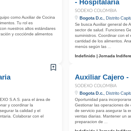
- Hospitalaria
SODEXO COLOMBIA
uipo como Auxiliar de Cocina
Bogota D.c.
, Distrito Capit
imentos. Tu rol es
Se busca Auxiliar general de 
con nuestros altos estándares
sector de salud. Funciones Ge
aración y cocciónde alimentos
suministros. Coordinar con el 
cantidad de los alimentos. Ana
menús según las ...
Indefinido
Jornada Indifer
aria
Auxiliar Cajero -
SODEXO COLOMBIA
Bogota D.c.
, Distrito Capit
DEXO S.A.S. para el área de
Oportunidad para incorporars
onar y coordinar la
Gestionar las operaciones de 
segurar la calidad y el
de servicio para asegurar la e
taria. Colaborar con el
ventas diarias. Mantener un a
preparacion de ...