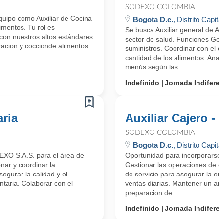
SODEXO COLOMBIA
uipo como Auxiliar de Cocina
Bogota D.c.
, Distrito Capit
imentos. Tu rol es
Se busca Auxiliar general de 
con nuestros altos estándares
sector de salud. Funciones Ge
aración y cocciónde alimentos
suministros. Coordinar con el 
cantidad de los alimentos. Ana
menús según las ...
Indefinido
Jornada Indifer
aria
Auxiliar Cajero -
SODEXO COLOMBIA
Bogota D.c.
, Distrito Capit
DEXO S.A.S. para el área de
Oportunidad para incorporars
onar y coordinar la
Gestionar las operaciones de 
segurar la calidad y el
de servicio para asegurar la e
taria. Colaborar con el
ventas diarias. Mantener un a
preparacion de ...
Indefinido
Jornada Indifer