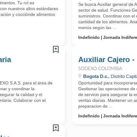
imentos. Tu rol es
Se busca Auxiliar general de 
con nuestros altos estándares
sector de salud. Funciones Ge
aración y cocciónde alimentos
suministros. Coordinar con el 
cantidad de los alimentos. Ana
menús según las ...
Indefinido
Jornada Indifer
aria
Auxiliar Cajero -
SODEXO COLOMBIA
Bogota D.c.
, Distrito Capit
DEXO S.A.S. para el área de
Oportunidad para incorporars
onar y coordinar la
Gestionar las operaciones de 
segurar la calidad y el
de servicio para asegurar la e
taria. Colaborar con el
ventas diarias. Mantener un a
preparacion de ...
Indefinido
Jornada Indifer