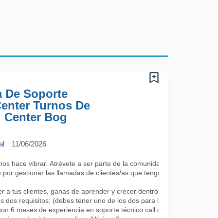
a De Soporte
 Center Turnos De
l Center Bog
al
11/06/2026
 hace vibrar. Atrévete a ser parte de la comunidad más cool; lo único 
por gestionar las llamadas de clientes/as que tengan algún requerimie
a tus clientes, ganas de aprender y crecer dentro de la compañía co
s dos requisitos: (debes tener uno de los dos para la continuidad, se a
con 6 meses de experiencia en soporte técnico call center.