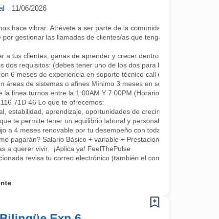
al
11/06/2026
 hace vibrar. Atrévete a ser parte de la comunidad más cool; lo único 
por gestionar las llamadas de clientes/as que tengan algún requerimie
a tus clientes, ganas de aprender y crecer dentro de la compañía co
s dos requisitos: (debes tener uno de los dos para la continuidad, se a
con 6 meses de experiencia en soporte técnico call center.
en áreas de sistemas o afines Mínimo 3 meses en soporte o áreas rel
e la línea turnos entre la 1:00AM Y 7:00PM (Horarios rotativos, 1 día 
L 116 71D 46 Lo que te ofrecemos:
, estabilidad, aprendizaje, oportunidades de crecimiento, tenemos fo
que te permite tener un equilibrio laboral y personal
fijo a 4 meses renovable por tu desempeño con todas las prestaciones 
me pagarán? Salario Básico + variable + Prestaciones por ley.
 a querer vivir. ¡Aplica ya! FeelThePulse
ccionada revisa tu correo electrónico (también el correo no deseado) 
ente
Bilingüe Exp 6