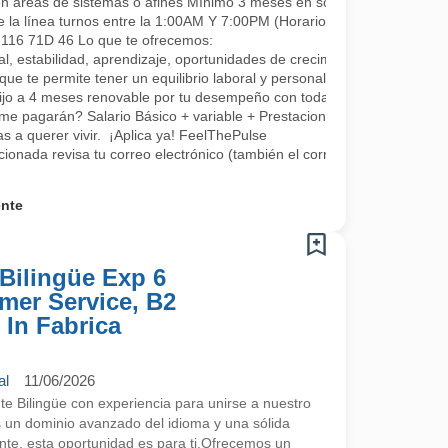
en áreas de sistemas o afines Mínimo 3 meses en soporte o áreas rel
e la línea turnos entre la 1:00AM Y 7:00PM (Horarios rotativos, 1 día 
L 116 71D 46 Lo que te ofrecemos:
, estabilidad, aprendizaje, oportunidades de crecimiento, tenemos fo
que te permite tener un equilibrio laboral y personal
fijo a 4 meses renovable por tu desempeño con todas las prestaciones 
me pagarán? Salario Básico + variable + Prestaciones por ley.
 a querer vivir. ¡Aplica ya! FeelThePulse
ccionada revisa tu correo electrónico (también el correo no deseado) 
ente
Bilingüe Exp 6
mer Service, B2
 In Fabrica
al
11/06/2026
 Bilingüe con experiencia para unirse a nuestro
s un dominio avanzado del idioma y una sólida
ente, esta oportunidad es para ti.Ofrecemos un