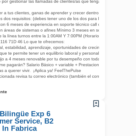
por gestionar las llamadas de clientes/as que tengan algún requerimie
a tus clientes, ganas de aprender y crecer dentro de la compañía co
s dos requisitos: (debes tener uno de los dos para la continuidad, se a
con 6 meses de experiencia en soporte técnico call center.
en áreas de sistemas o afines Mínimo 3 meses en soporte o áreas rel
e la línea turnos entre la 1:00AM Y 7:00PM (Horarios rotativos, 1 día 
L 116 71D 46 Lo que te ofrecemos:
, estabilidad, aprendizaje, oportunidades de crecimiento, tenemos fo
que te permite tener un equilibrio laboral y personal
fijo a 4 meses renovable por tu desempeño con todas las prestaciones 
me pagarán? Salario Básico + variable + Prestaciones por ley.
 a querer vivir. ¡Aplica ya! FeelThePulse
ccionada revisa tu correo electrónico (también el correo no deseado) 
ente
Bilingüe Exp 6
mer Service, B2
 In Fabrica