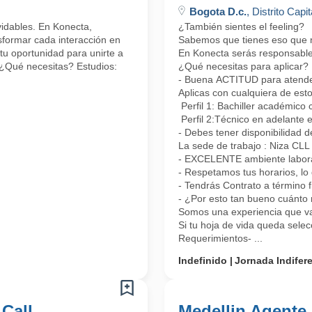
Bogota D.c.
, Distrito Capit
lvidables. En Konecta,
¿También sientes el feeling?
formar cada interacción en
Sabemos que tienes eso que nos
tu oportunidad para unirte a
En Konecta serás responsable 
 ¿Qué necesitas? Estudios:
¿Qué necesitas para aplicar?
- Buena ACTITUD para atender 
Aplicas con cualquiera de esto
Perfil 1: Bachiller académico 
Perfil 2:Técnico en adelante 
- Debes tener disponibilidad d
La sede de trabajo : Niza CL
- EXCELENTE ambiente laboral
- Respetamos tus horarios, lo 
- Tendrás Contrato a término 
- ¿Por esto tan bueno cuánto 
Somos una experiencia que vas
Si tu hoja de vida queda sele
Requerimientos- ...
Indefinido
Jornada Indifer
 Call
Medellin Agente 