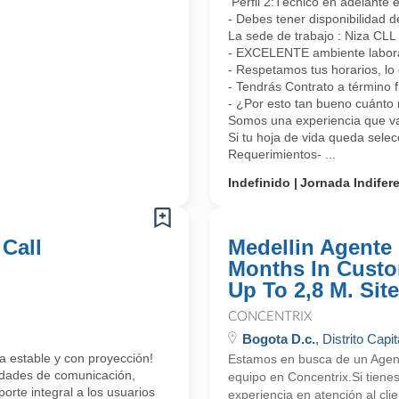
Perfil 2:Técnico en adelante 
- Debes tener disponibilidad d
La sede de trabajo : Niza CL
- EXCELENTE ambiente laboral
- Respetamos tus horarios, lo 
- Tendrás Contrato a término 
- ¿Por esto tan bueno cuánto 
Somos una experiencia que vas
Si tu hoja de vida queda sele
Requerimientos- ...
Indefinido
Jornada Indifer
 Call
Medellin Agente 
Months In Custo
Up To 2,8 M. Site
CONCENTRIX
Bogota D.c.
, Distrito Capit
a estable y con proyección!
Estamos en busca de un Agente
lidades de comunicación,
equipo en Concentrix.Si tiene
orte integral a los usuarios
experiencia en atención al cli