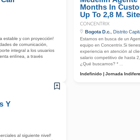
Months In Custo
Up To 2,8 M. Site
CONCENTRIX
Bogota D.c.
, Distrito Capit
a estable y con proyección!
Estamos en busca de un Agente
lidades de comunicación,
equipo en Concentrix.Si tiene
orte integral a los usuarios
experiencia en atención al cli
enta enlínea, a través
salario competitivo de hasta 
¿Qué buscamos? * ...
Indefinido
Jornada Indifer
s Y
rciales al siguiente nivel!