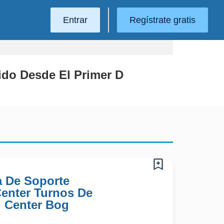
Entrar
Regístrate gratis
nido Desde El Primer D
a De Soporte
 Center Turnos De
l Center Bog