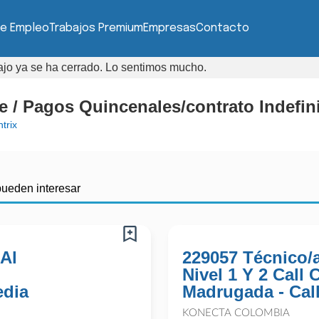
de Empleo
Trabajos Premium
Empresas
Contacto
bajo ya se ha cerrado. Lo sentimos mucho.
te / Pagos Quincenales/contrato Indefi
trix
pueden interesar
 Al
229057 Técnico/
Nivel 1 Y 2 Call
edia
Madrugada - Cal
KONECTA COLOMBIA