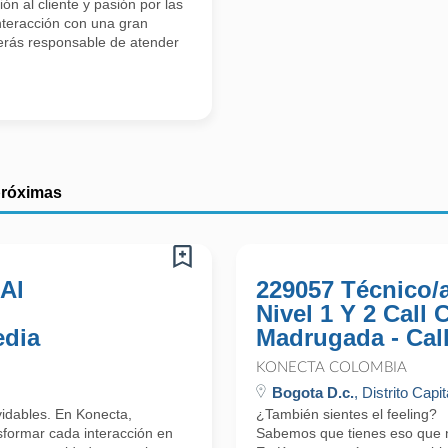
n al cliente y pasión por las
interacción con una gran
erás responsable de atender
próximas
 Al
229057 Técnico/
Nivel 1 Y 2 Call
edia
Madrugada - Cal
KONECTA COLOMBIA
Bogota D.c.
, Distrito Capit
lvidables. En Konecta,
¿También sientes el feeling?
formar cada interacción en
Sabemos que tienes eso que nos