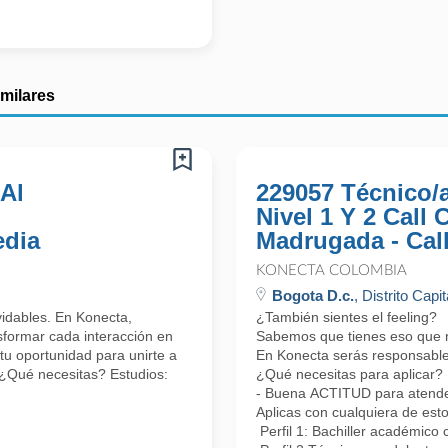
imilares
 Al
229057 Técnico/
Nivel 1 Y 2 Call
edia
Madrugada - Cal
KONECTA COLOMBIA
Bogota D.c.
, Distrito Capit
lvidables. En Konecta,
¿También sientes el feeling?
formar cada interacción en
Sabemos que tienes eso que nos
tu oportunidad para unirte a
En Konecta serás responsable 
 ¿Qué necesitas? Estudios:
¿Qué necesitas para aplicar?
- Buena ACTITUD para atender 
Aplicas con cualquiera de esto
Perfil 1: Bachiller académico 