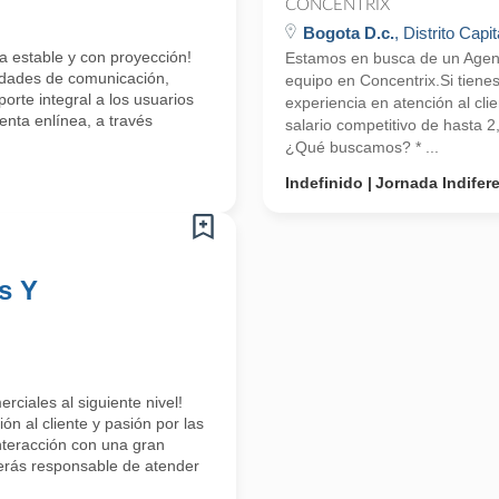
CONCENTRIX
Bogota D.c.
, Distrito Capit
a estable y con proyección!
Estamos en busca de un Agente
lidades de comunicación,
equipo en Concentrix.Si tiene
orte integral a los usuarios
experiencia en atención al cli
enta enlínea, a través
salario competitivo de hasta 
¿Qué buscamos? * ...
Indefinido
Jornada Indifer
s Y
rciales al siguiente nivel!
n al cliente y pasión por las
interacción con una gran
erás responsable de atender