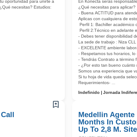
tu oportunidad para unirte a
En Konecta serás responsable 
 ¿Qué necesitas? Estudios:
¿Qué necesitas para aplicar?
- Buena ACTITUD para atender 
Aplicas con cualquiera de esto
Perfil 1: Bachiller académico 
Perfil 2:Técnico en adelante 
- Debes tener disponibilidad d
La sede de trabajo : Niza CL
- EXCELENTE ambiente laboral
- Respetamos tus horarios, lo 
- Tendrás Contrato a término 
- ¿Por esto tan bueno cuánto 
Somos una experiencia que vas
Si tu hoja de vida queda sele
Requerimientos- ...
Indefinido
Jornada Indifer
 Call
Medellin Agente 
Months In Custo
Up To 2,8 M. Site