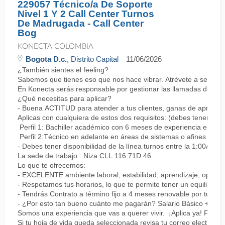
229057 Técnico/a De Soporte
Nivel 1 Y 2 Call Center Turnos
De Madrugada - Call Center
Bog
KONECTA COLOMBIA
Bogota D.c.
, Distrito Capital
11/06/2026
¿También sientes el feeling?
Sabemos que tienes eso que nos hace vibrar. Atrévete a ser parte
En Konecta serás responsable por gestionar las llamadas de clie
¿Qué necesitas para aplicar?
- Buena ACTITUD para atender a tus clientes, ganas de aprender
Aplicas con cualquiera de estos dos requisitos: (debes tener uno 
Perfil 1: Bachiller académico con 6 meses de experiencia en sopor
Perfil 2:Técnico en adelante en áreas de sistemas o afines Mín
- Debes tener disponibilidad de la línea turnos entre la 1:00AM 
La sede de trabajo : Niza CLL 116 71D 46
Lo que te ofrecemos:
- EXCELENTE ambiente laboral, estabilidad, aprendizaje, oportu
- Respetamos tus horarios, lo que te permite tener un equilibrio l
- Tendrás Contrato a término fijo a 4 meses renovable por tu de
- ¿Por esto tan bueno cuánto me pagarán? Salario Básico + varia
Somos una experiencia que vas a querer vivir. ¡Aplica ya! Feel
Si tu hoja de vida queda seleccionada revisa tu correo electrón