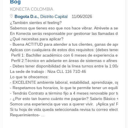
Bog
KONECTA COLOMBIA
Bogota D.c.
, Distrito Capital
11/06/2026
¿También sientes el feeling?
Sabemos que tienes eso que nos hace vibrar. Atrévete a ser parte
En Konecta serás responsable por gestionar las llamadas de clie
¿Qué necesitas para aplicar?
- Buena ACTITUD para atender a tus clientes, ganas de aprender
Aplicas con cualquiera de estos dos requisitos: (debes tener uno 
Perfil 1: Bachiller académico con 6 meses de experiencia en sopor
Perfil 2:Técnico en adelante en áreas de sistemas o afines Mín
- Debes tener disponibilidad de la línea turnos entre la 1:00AM 
La sede de trabajo : Niza CLL 116 71D 46
Lo que te ofrecemos:
- EXCELENTE ambiente laboral, estabilidad, aprendizaje, oportu
- Respetamos tus horarios, lo que te permite tener un equilibrio l
- Tendrás Contrato a término fijo a 4 meses renovable por tu de
- ¿Por esto tan bueno cuánto me pagarán? Salario Básico + varia
Somos una experiencia que vas a querer vivir. ¡Aplica ya! Feel
Si tu hoja de vida queda seleccionada revisa tu correo electrón
Requerimientos- ...