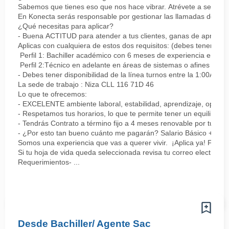
Sabemos que tienes eso que nos hace vibrar. Atrévete a ser parte
En Konecta serás responsable por gestionar las llamadas de clie
¿Qué necesitas para aplicar?
- Buena ACTITUD para atender a tus clientes, ganas de aprender
Aplicas con cualquiera de estos dos requisitos: (debes tener uno 
Perfil 1: Bachiller académico con 6 meses de experiencia en sopor
Perfil 2:Técnico en adelante en áreas de sistemas o afines Mín
- Debes tener disponibilidad de la línea turnos entre la 1:00AM 
La sede de trabajo : Niza CLL 116 71D 46
Lo que te ofrecemos:
- EXCELENTE ambiente laboral, estabilidad, aprendizaje, oportu
- Respetamos tus horarios, lo que te permite tener un equilibrio l
- Tendrás Contrato a término fijo a 4 meses renovable por tu de
- ¿Por esto tan bueno cuánto me pagarán? Salario Básico + varia
Somos una experiencia que vas a querer vivir. ¡Aplica ya! Feel
Si tu hoja de vida queda seleccionada revisa tu correo electrón
Requerimientos- ...
Desde Bachiller/ Agente Sac