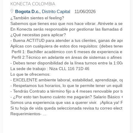
KONECTA COLOMBIA
Bogota D.c.
, Distrito Capital
11/06/2026
¿También sientes el feeling?
Sabemos que tienes eso que nos hace vibrar. Atrévete a ser parte
En Konecta serás responsable por gestionar las llamadas de clie
¿Qué necesitas para aplicar?
- Buena ACTITUD para atender a tus clientes, ganas de aprender
Aplicas con cualquiera de estos dos requisitos: (debes tener uno 
Perfil 1: Bachiller académico con 6 meses de experiencia en sopor
Perfil 2:Técnico en adelante en áreas de sistemas o afines Mín
- Debes tener disponibilidad de la línea turnos entre la 1:00AM 
La sede de trabajo : Niza CLL 116 71D 46
Lo que te ofrecemos:
- EXCELENTE ambiente laboral, estabilidad, aprendizaje, oportu
- Respetamos tus horarios, lo que te permite tener un equilibrio l
- Tendrás Contrato a término fijo a 4 meses renovable por tu de
- ¿Por esto tan bueno cuánto me pagarán? Salario Básico + varia
Somos una experiencia que vas a querer vivir. ¡Aplica ya! Feel
Si tu hoja de vida queda seleccionada revisa tu correo electrón
Requerimientos- ...