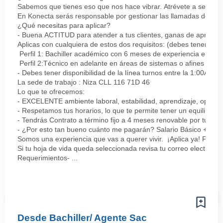
Sabemos que tienes eso que nos hace vibrar. Atrévete a ser parte
En Konecta serás responsable por gestionar las llamadas de clie
¿Qué necesitas para aplicar?
- Buena ACTITUD para atender a tus clientes, ganas de aprender
Aplicas con cualquiera de estos dos requisitos: (debes tener uno 
Perfil 1: Bachiller académico con 6 meses de experiencia en sopor
Perfil 2:Técnico en adelante en áreas de sistemas o afines Mín
- Debes tener disponibilidad de la línea turnos entre la 1:00AM 
La sede de trabajo : Niza CLL 116 71D 46
Lo que te ofrecemos:
- EXCELENTE ambiente laboral, estabilidad, aprendizaje, oportu
- Respetamos tus horarios, lo que te permite tener un equilibrio l
- Tendrás Contrato a término fijo a 4 meses renovable por tu de
- ¿Por esto tan bueno cuánto me pagarán? Salario Básico + varia
Somos una experiencia que vas a querer vivir. ¡Aplica ya! Feel
Si tu hoja de vida queda seleccionada revisa tu correo electrón
Requerimientos- ...
Desde Bachiller/ Agente Sac