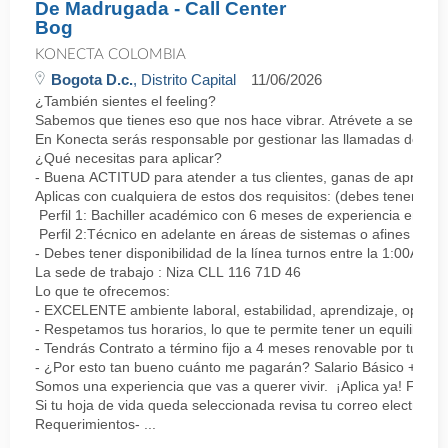
De Madrugada - Call Center
Bog
KONECTA COLOMBIA
Bogota D.c.
, Distrito Capital
11/06/2026
¿También sientes el feeling?
Sabemos que tienes eso que nos hace vibrar. Atrévete a ser parte
En Konecta serás responsable por gestionar las llamadas de clie
¿Qué necesitas para aplicar?
- Buena ACTITUD para atender a tus clientes, ganas de aprender
Aplicas con cualquiera de estos dos requisitos: (debes tener uno 
Perfil 1: Bachiller académico con 6 meses de experiencia en sopor
Perfil 2:Técnico en adelante en áreas de sistemas o afines Mín
- Debes tener disponibilidad de la línea turnos entre la 1:00AM 
La sede de trabajo : Niza CLL 116 71D 46
Lo que te ofrecemos:
- EXCELENTE ambiente laboral, estabilidad, aprendizaje, oportu
- Respetamos tus horarios, lo que te permite tener un equilibrio l
- Tendrás Contrato a término fijo a 4 meses renovable por tu de
- ¿Por esto tan bueno cuánto me pagarán? Salario Básico + varia
Somos una experiencia que vas a querer vivir. ¡Aplica ya! Feel
Si tu hoja de vida queda seleccionada revisa tu correo electrón
Requerimientos- ...