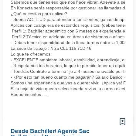
Sabemos que tienes eso que nos hace vibrar. Atrévete a ser parte
En Konecta serás responsable por gestionar las llamadas de clie
¿Qué necesitas para aplicar?
- Buena ACTITUD para atender a tus clientes, ganas de aprender
Aplicas con cualquiera de estos dos requisitos: (debes tener uno 
Perfil 1: Bachiller académico con 6 meses de experiencia en sopor
Perfil 2:Técnico en adelante en áreas de sistemas o afines Mín
- Debes tener disponibilidad de la línea turnos entre la 1:00AM 
La sede de trabajo : Niza CLL 116 71D 46
Lo que te ofrecemos:
- EXCELENTE ambiente laboral, estabilidad, aprendizaje, oportu
- Respetamos tus horarios, lo que te permite tener un equilibrio l
- Tendrás Contrato a término fijo a 4 meses renovable por tu de
- ¿Por esto tan bueno cuánto me pagarán? Salario Básico + varia
Somos una experiencia que vas a querer vivir. ¡Aplica ya! Feel
Si tu hoja de vida queda seleccionada revisa tu correo electrón
Requerimientos- ...
Desde Bachiller/ Agente Sac