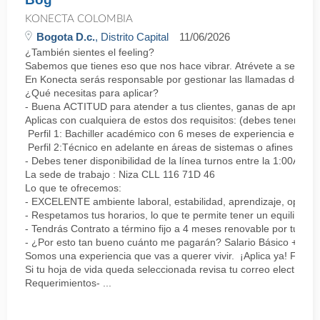
KONECTA COLOMBIA
Bogota D.c.
, Distrito Capital
11/06/2026
¿También sientes el feeling?
Sabemos que tienes eso que nos hace vibrar. Atrévete a ser parte
En Konecta serás responsable por gestionar las llamadas de clie
¿Qué necesitas para aplicar?
- Buena ACTITUD para atender a tus clientes, ganas de aprender
Aplicas con cualquiera de estos dos requisitos: (debes tener uno 
Perfil 1: Bachiller académico con 6 meses de experiencia en sopor
Perfil 2:Técnico en adelante en áreas de sistemas o afines Mín
- Debes tener disponibilidad de la línea turnos entre la 1:00AM 
La sede de trabajo : Niza CLL 116 71D 46
Lo que te ofrecemos:
- EXCELENTE ambiente laboral, estabilidad, aprendizaje, oportu
- Respetamos tus horarios, lo que te permite tener un equilibrio l
- Tendrás Contrato a término fijo a 4 meses renovable por tu de
- ¿Por esto tan bueno cuánto me pagarán? Salario Básico + varia
Somos una experiencia que vas a querer vivir. ¡Aplica ya! Feel
Si tu hoja de vida queda seleccionada revisa tu correo electrón
Requerimientos- ...