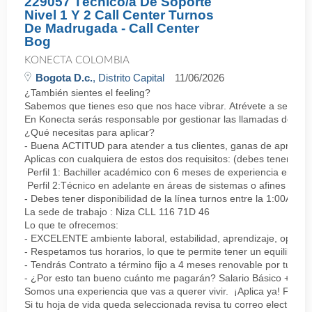
229057 Técnico/a De Soporte
Nivel 1 Y 2 Call Center Turnos
De Madrugada - Call Center
Bog
KONECTA COLOMBIA
Bogota D.c.
, Distrito Capital
11/06/2026
¿También sientes el feeling?
Sabemos que tienes eso que nos hace vibrar. Atrévete a ser parte
En Konecta serás responsable por gestionar las llamadas de clie
¿Qué necesitas para aplicar?
- Buena ACTITUD para atender a tus clientes, ganas de aprender
Aplicas con cualquiera de estos dos requisitos: (debes tener uno 
Perfil 1: Bachiller académico con 6 meses de experiencia en sopor
Perfil 2:Técnico en adelante en áreas de sistemas o afines Mín
- Debes tener disponibilidad de la línea turnos entre la 1:00AM 
La sede de trabajo : Niza CLL 116 71D 46
Lo que te ofrecemos:
- EXCELENTE ambiente laboral, estabilidad, aprendizaje, oportu
- Respetamos tus horarios, lo que te permite tener un equilibrio l
- Tendrás Contrato a término fijo a 4 meses renovable por tu de
- ¿Por esto tan bueno cuánto me pagarán? Salario Básico + varia
Somos una experiencia que vas a querer vivir. ¡Aplica ya! Feel
Si tu hoja de vida queda seleccionada revisa tu correo electrón