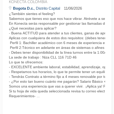
KONECTA COLOMBIA
Bogota D.c.
, Distrito Capital
11/06/2026
¿También sientes el feeling?
Sabemos que tienes eso que nos hace vibrar. Atrévete a ser parte
En Konecta serás responsable por gestionar las llamadas de clie
¿Qué necesitas para aplicar?
- Buena ACTITUD para atender a tus clientes, ganas de aprender
Aplicas con cualquiera de estos dos requisitos: (debes tener uno 
Perfil 1: Bachiller académico con 6 meses de experiencia en sopor
Perfil 2:Técnico en adelante en áreas de sistemas o afines Mín
- Debes tener disponibilidad de la línea turnos entre la 1:00AM 
La sede de trabajo : Niza CLL 116 71D 46
Lo que te ofrecemos:
- EXCELENTE ambiente laboral, estabilidad, aprendizaje, oportu
- Respetamos tus horarios, lo que te permite tener un equilibrio l
- Tendrás Contrato a término fijo a 4 meses renovable por tu de
- ¿Por esto tan bueno cuánto me pagarán? Salario Básico + varia
Somos una experiencia que vas a querer vivir. ¡Aplica ya! Feel
Si tu hoja de vida queda seleccionada revisa tu correo electrón
Requerimientos- ...