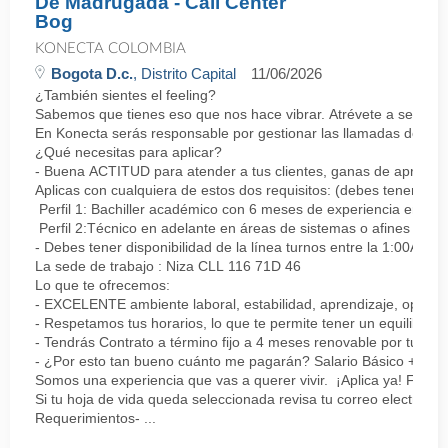
De Madrugada - Call Center
Bog
KONECTA COLOMBIA
Bogota D.c.
, Distrito Capital
11/06/2026
¿También sientes el feeling?
Sabemos que tienes eso que nos hace vibrar. Atrévete a ser parte
En Konecta serás responsable por gestionar las llamadas de clie
¿Qué necesitas para aplicar?
- Buena ACTITUD para atender a tus clientes, ganas de aprender
Aplicas con cualquiera de estos dos requisitos: (debes tener uno 
Perfil 1: Bachiller académico con 6 meses de experiencia en sopor
Perfil 2:Técnico en adelante en áreas de sistemas o afines Mín
- Debes tener disponibilidad de la línea turnos entre la 1:00AM 
La sede de trabajo : Niza CLL 116 71D 46
Lo que te ofrecemos:
- EXCELENTE ambiente laboral, estabilidad, aprendizaje, oportu
- Respetamos tus horarios, lo que te permite tener un equilibrio l
- Tendrás Contrato a término fijo a 4 meses renovable por tu de
- ¿Por esto tan bueno cuánto me pagarán? Salario Básico + varia
Somos una experiencia que vas a querer vivir. ¡Aplica ya! Feel
Si tu hoja de vida queda seleccionada revisa tu correo electrón
Requerimientos- ...