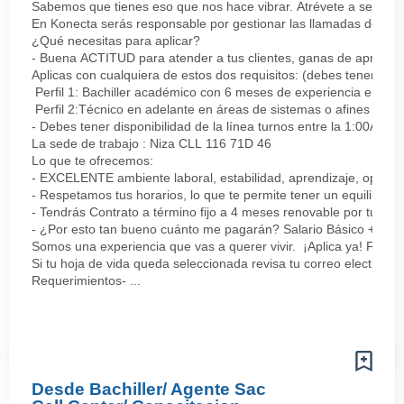
Sabemos que tienes eso que nos hace vibrar. Atrévete a ser parte
En Konecta serás responsable por gestionar las llamadas de clie
¿Qué necesitas para aplicar?
- Buena ACTITUD para atender a tus clientes, ganas de aprender
Aplicas con cualquiera de estos dos requisitos: (debes tener uno 
Perfil 1: Bachiller académico con 6 meses de experiencia en sopor
Perfil 2:Técnico en adelante en áreas de sistemas o afines Mín
- Debes tener disponibilidad de la línea turnos entre la 1:00AM 
La sede de trabajo : Niza CLL 116 71D 46
Lo que te ofrecemos:
- EXCELENTE ambiente laboral, estabilidad, aprendizaje, oportu
- Respetamos tus horarios, lo que te permite tener un equilibrio l
- Tendrás Contrato a término fijo a 4 meses renovable por tu de
- ¿Por esto tan bueno cuánto me pagarán? Salario Básico + varia
Somos una experiencia que vas a querer vivir. ¡Aplica ya! Feel
Si tu hoja de vida queda seleccionada revisa tu correo electrón
Requerimientos- ...
Desde Bachiller/ Agente Sac