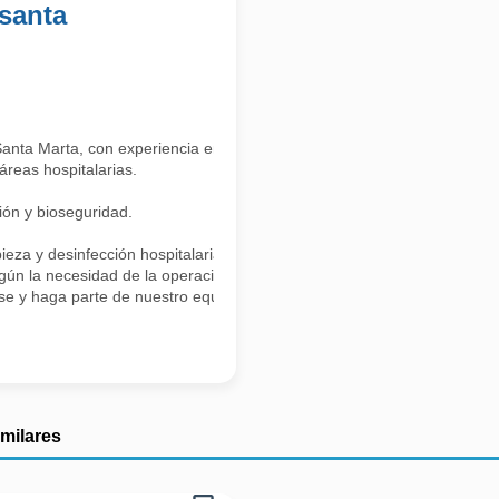
santa
nta Marta, con experiencia en el área hospitalaria.
áreas hospitalarias.
ión y bioseguridad.
eza y desinfección hospitalaria.
egún la necesidad de la operación.
lese y haga parte de nuestro equipo.
imilares