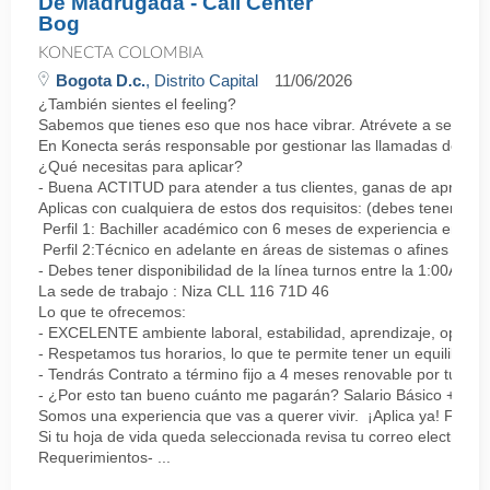
De Madrugada - Call Center
Bog
KONECTA COLOMBIA
Bogota D.c.
, Distrito Capital
11/06/2026
¿También sientes el feeling?
Sabemos que tienes eso que nos hace vibrar. Atrévete a ser parte
En Konecta serás responsable por gestionar las llamadas de clie
¿Qué necesitas para aplicar?
- Buena ACTITUD para atender a tus clientes, ganas de aprender
Aplicas con cualquiera de estos dos requisitos: (debes tener uno 
Perfil 1: Bachiller académico con 6 meses de experiencia en sopor
Perfil 2:Técnico en adelante en áreas de sistemas o afines Mín
- Debes tener disponibilidad de la línea turnos entre la 1:00AM 
La sede de trabajo : Niza CLL 116 71D 46
Lo que te ofrecemos:
- EXCELENTE ambiente laboral, estabilidad, aprendizaje, oportu
- Respetamos tus horarios, lo que te permite tener un equilibrio l
- Tendrás Contrato a término fijo a 4 meses renovable por tu de
- ¿Por esto tan bueno cuánto me pagarán? Salario Básico + varia
Somos una experiencia que vas a querer vivir. ¡Aplica ya! Feel
Si tu hoja de vida queda seleccionada revisa tu correo electrón
Requerimientos- ...