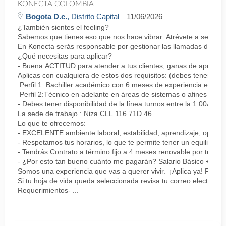
KONECTA COLOMBIA
Bogota D.c.
, Distrito Capital
11/06/2026
¿También sientes el feeling?
Sabemos que tienes eso que nos hace vibrar. Atrévete a ser parte
En Konecta serás responsable por gestionar las llamadas de clie
¿Qué necesitas para aplicar?
- Buena ACTITUD para atender a tus clientes, ganas de aprender
Aplicas con cualquiera de estos dos requisitos: (debes tener uno 
Perfil 1: Bachiller académico con 6 meses de experiencia en sopor
Perfil 2:Técnico en adelante en áreas de sistemas o afines Mín
- Debes tener disponibilidad de la línea turnos entre la 1:00AM 
La sede de trabajo : Niza CLL 116 71D 46
Lo que te ofrecemos:
- EXCELENTE ambiente laboral, estabilidad, aprendizaje, oportu
- Respetamos tus horarios, lo que te permite tener un equilibrio l
- Tendrás Contrato a término fijo a 4 meses renovable por tu de
- ¿Por esto tan bueno cuánto me pagarán? Salario Básico + varia
Somos una experiencia que vas a querer vivir. ¡Aplica ya! Feel
Si tu hoja de vida queda seleccionada revisa tu correo electrón
Requerimientos- ...