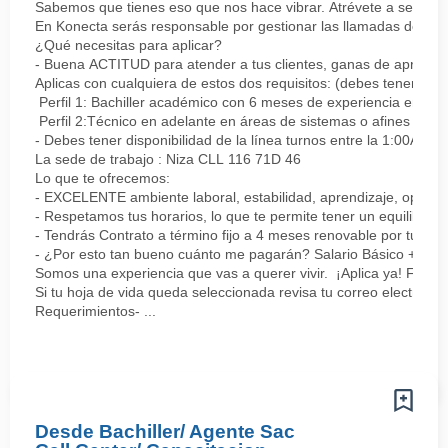
Sabemos que tienes eso que nos hace vibrar. Atrévete a ser parte
En Konecta serás responsable por gestionar las llamadas de clie
¿Qué necesitas para aplicar?
- Buena ACTITUD para atender a tus clientes, ganas de aprender
Aplicas con cualquiera de estos dos requisitos: (debes tener uno 
Perfil 1: Bachiller académico con 6 meses de experiencia en sopor
Perfil 2:Técnico en adelante en áreas de sistemas o afines Mín
- Debes tener disponibilidad de la línea turnos entre la 1:00AM 
La sede de trabajo : Niza CLL 116 71D 46
Lo que te ofrecemos:
- EXCELENTE ambiente laboral, estabilidad, aprendizaje, oportu
- Respetamos tus horarios, lo que te permite tener un equilibrio l
- Tendrás Contrato a término fijo a 4 meses renovable por tu de
- ¿Por esto tan bueno cuánto me pagarán? Salario Básico + varia
Somos una experiencia que vas a querer vivir. ¡Aplica ya! Feel
Si tu hoja de vida queda seleccionada revisa tu correo electrón
Requerimientos- ...
Desde Bachiller/ Agente Sac