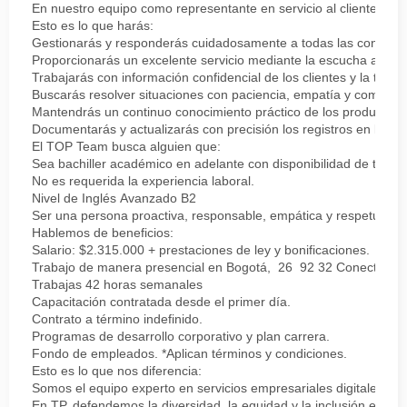
En nuestro equipo como representante en servicio al cliente bili
Esto es lo que harás:
Gestionarás y responderás cuidadosamente a todas las consultas d
Proporcionarás un excelente servicio mediante la escucha activa
Trabajarás con información confidencial de los clientes y la trat
Buscarás resolver situaciones con paciencia, empatía y comprens
Mantendrás un continuo conocimiento práctico de los productos, 
Documentarás y actualizarás con precisión los registros en los s
El TOP Team busca alguien que:
Sea bachiller académico en adelante con disponibilidad de tiempo
No es requerida la experiencia laboral.
Nivel de Inglés Avanzado B2
Ser una persona proactiva, responsable, empática y respetuosa.
Hablemos de beneficios:
Salario: $2.315.000 + prestaciones de ley y bonificaciones.
Trabajo de manera presencial en Bogotá, 26 92 32 Conecta puer
Trabajas 42 horas semanales
Capacitación contratada desde el primer día.
Contrato a término indefinido.
Programas de desarrollo corporativo y plan carrera.
Fondo de empleados. *Aplican términos y condiciones.
Esto es lo que nos diferencia:
Somos el equipo experto en servicios empresariales digitales, c
En TP, defendemos la diversidad, la equidad y la inclusión en c