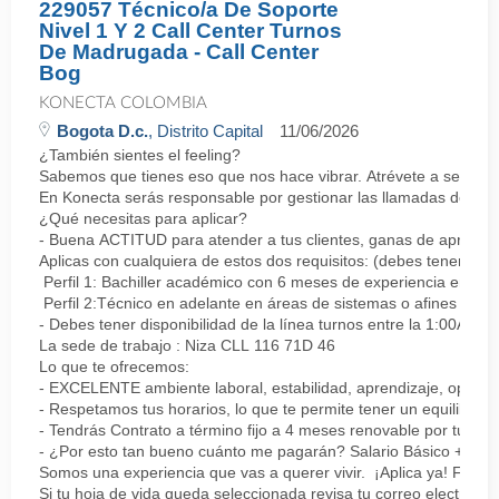
229057 Técnico/a De Soporte
Nivel 1 Y 2 Call Center Turnos
De Madrugada - Call Center
Bog
KONECTA COLOMBIA
Bogota D.c.
, Distrito Capital
11/06/2026
¿También sientes el feeling?
Sabemos que tienes eso que nos hace vibrar. Atrévete a ser parte
En Konecta serás responsable por gestionar las llamadas de clie
¿Qué necesitas para aplicar?
- Buena ACTITUD para atender a tus clientes, ganas de aprender
Aplicas con cualquiera de estos dos requisitos: (debes tener uno 
Perfil 1: Bachiller académico con 6 meses de experiencia en sopor
Perfil 2:Técnico en adelante en áreas de sistemas o afines Mín
- Debes tener disponibilidad de la línea turnos entre la 1:00AM 
La sede de trabajo : Niza CLL 116 71D 46
Lo que te ofrecemos:
- EXCELENTE ambiente laboral, estabilidad, aprendizaje, oportu
- Respetamos tus horarios, lo que te permite tener un equilibrio l
- Tendrás Contrato a término fijo a 4 meses renovable por tu de
- ¿Por esto tan bueno cuánto me pagarán? Salario Básico + varia
Somos una experiencia que vas a querer vivir. ¡Aplica ya! Feel
Si tu hoja de vida queda seleccionada revisa tu correo electrón