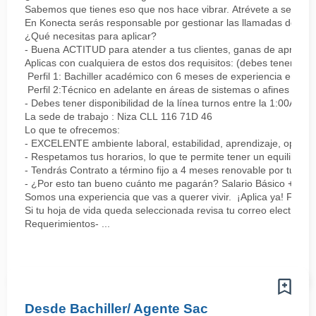
Sabemos que tienes eso que nos hace vibrar. Atrévete a ser parte
En Konecta serás responsable por gestionar las llamadas de clie
¿Qué necesitas para aplicar?
- Buena ACTITUD para atender a tus clientes, ganas de aprender
Aplicas con cualquiera de estos dos requisitos: (debes tener uno 
Perfil 1: Bachiller académico con 6 meses de experiencia en sopor
Perfil 2:Técnico en adelante en áreas de sistemas o afines Mín
- Debes tener disponibilidad de la línea turnos entre la 1:00AM 
La sede de trabajo : Niza CLL 116 71D 46
Lo que te ofrecemos:
- EXCELENTE ambiente laboral, estabilidad, aprendizaje, oportu
- Respetamos tus horarios, lo que te permite tener un equilibrio l
- Tendrás Contrato a término fijo a 4 meses renovable por tu de
- ¿Por esto tan bueno cuánto me pagarán? Salario Básico + varia
Somos una experiencia que vas a querer vivir. ¡Aplica ya! Feel
Si tu hoja de vida queda seleccionada revisa tu correo electrón
Requerimientos- ...
Desde Bachiller/ Agente Sac