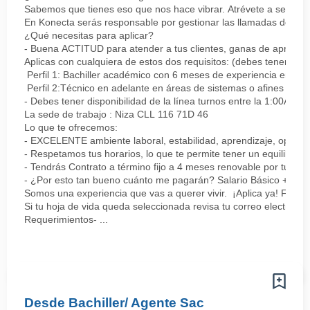
Sabemos que tienes eso que nos hace vibrar. Atrévete a ser parte
En Konecta serás responsable por gestionar las llamadas de clie
¿Qué necesitas para aplicar?
- Buena ACTITUD para atender a tus clientes, ganas de aprender
Aplicas con cualquiera de estos dos requisitos: (debes tener uno 
Perfil 1: Bachiller académico con 6 meses de experiencia en sopor
Perfil 2:Técnico en adelante en áreas de sistemas o afines Mín
- Debes tener disponibilidad de la línea turnos entre la 1:00AM 
La sede de trabajo : Niza CLL 116 71D 46
Lo que te ofrecemos:
- EXCELENTE ambiente laboral, estabilidad, aprendizaje, oportu
- Respetamos tus horarios, lo que te permite tener un equilibrio l
- Tendrás Contrato a término fijo a 4 meses renovable por tu de
- ¿Por esto tan bueno cuánto me pagarán? Salario Básico + varia
Somos una experiencia que vas a querer vivir. ¡Aplica ya! Feel
Si tu hoja de vida queda seleccionada revisa tu correo electrón
Requerimientos- ...
Desde Bachiller/ Agente Sac