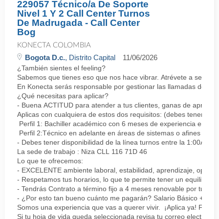
229057 Técnico/a De Soporte
Nivel 1 Y 2 Call Center Turnos
De Madrugada - Call Center
Bog
KONECTA COLOMBIA
Bogota D.c.
, Distrito Capital
11/06/2026
¿También sientes el feeling?
Sabemos que tienes eso que nos hace vibrar. Atrévete a ser parte
En Konecta serás responsable por gestionar las llamadas de clie
¿Qué necesitas para aplicar?
- Buena ACTITUD para atender a tus clientes, ganas de aprender
Aplicas con cualquiera de estos dos requisitos: (debes tener uno 
Perfil 1: Bachiller académico con 6 meses de experiencia en sopor
Perfil 2:Técnico en adelante en áreas de sistemas o afines Mín
- Debes tener disponibilidad de la línea turnos entre la 1:00AM 
La sede de trabajo : Niza CLL 116 71D 46
Lo que te ofrecemos:
- EXCELENTE ambiente laboral, estabilidad, aprendizaje, oportu
- Respetamos tus horarios, lo que te permite tener un equilibrio l
- Tendrás Contrato a término fijo a 4 meses renovable por tu de
- ¿Por esto tan bueno cuánto me pagarán? Salario Básico + varia
Somos una experiencia que vas a querer vivir. ¡Aplica ya! Feel
Si tu hoja de vida queda seleccionada revisa tu correo electrón