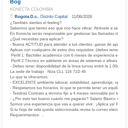
Bog
KONECTA COLOMBIA
Bogota D.c.
, Distrito Capital
11/06/2026
¿También sientes el feeling?
Sabemos que tienes eso que nos hace vibrar. Atrévete a ser parte
En Konecta serás responsable por gestionar las llamadas de clie
¿Qué necesitas para aplicar?
- Buena ACTITUD para atender a tus clientes, ganas de aprender
Aplicas con cualquiera de estos dos requisitos: (debes tener uno 
Perfil 1: Bachiller académico con 6 meses de experiencia en sopor
Perfil 2:Técnico en adelante en áreas de sistemas o afines Mín
- Debes tener disponibilidad de la línea turnos entre la 1:00AM 
La sede de trabajo : Niza CLL 116 71D 46
Lo que te ofrecemos:
- EXCELENTE ambiente laboral, estabilidad, aprendizaje, oportu
- Respetamos tus horarios, lo que te permite tener un equilibrio l
- Tendrás Contrato a término fijo a 4 meses renovable por tu de
- ¿Por esto tan bueno cuánto me pagarán? Salario Básico + varia
Somos una experiencia que vas a querer vivir. ¡Aplica ya! Feel
Si tu hoja de vida queda seleccionada revisa tu correo electrón
Requerimientos- ...