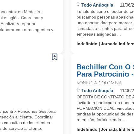
Todo Antioquía
11/06/
Tu talento tiene el poder de c
ncentrix en Medellín.·
buscamos personas apasionada
l e inglés. Coordinar y
una oportunidad para marcar l
 Analizar y reportar
llamadas a clientes para ofre
olaborar con otros agentes y
empresas asignadas ...
Indefinido
Jornada Indifer
Bachiller Con O 
Para Patrocinio 
KONECTA COLOMBIA
Todo Antioquía
11/06/
OFERTA DE CONTRATO DE A
invitarte a participar en n
FORMACIÓN DUAL, vinculado 
oncentrix Funciones Gestionar
tendrás la oportunidad de desa
ención al cliente. Coordinar
retención, fortaleciendo ...
 consultas de los clientes.
de servicio al cliente.
Indefinido
Jornada Indifer