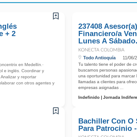
nglés
237408 Asesor(a
e + 2
Financiero/a Ven
Lunes A Sábado.
KONECTA COLOMBIA
Todo Antioquía
11/06/
Tu talento tiene el poder de c
ncentrix en Medellín.·
buscamos personas apasionada
l e inglés. Coordinar y
una oportunidad para marcar l
 Analizar y reportar
llamadas a clientes para ofre
olaborar con otros agentes y
empresas asignadas ...
Indefinido
Jornada Indifer
Bachiller Con O 
Para Patrocinio 