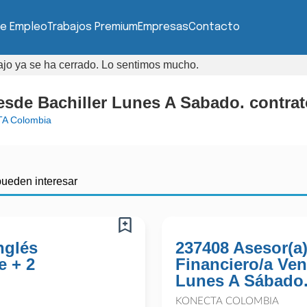
de Empleo
Trabajos Premium
Empresas
Contacto
bajo ya se ha cerrado. Lo sentimos mucho.
sde Bachiller Lunes A Sabado. contrato
A Colombia
pueden interesar
nglés
237408 Asesor(a
e + 2
Financiero/a Ven
Lunes A Sábado.
KONECTA COLOMBIA