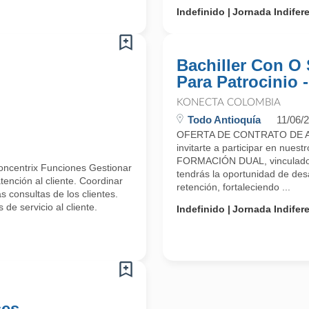
Indefinido
Jornada Indifer
Bachiller Con O 
Para Patrocinio 
KONECTA COLOMBIA
Todo Antioquía
11/06/
OFERTA DE CONTRATO DE A
invitarte a participar en n
FORMACIÓN DUAL, vinculado 
oncentrix Funciones Gestionar
tendrás la oportunidad de desa
ención al cliente. Coordinar
retención, fortaleciendo ...
 consultas de los clientes.
de servicio al cliente.
Indefinido
Jornada Indifer
ses