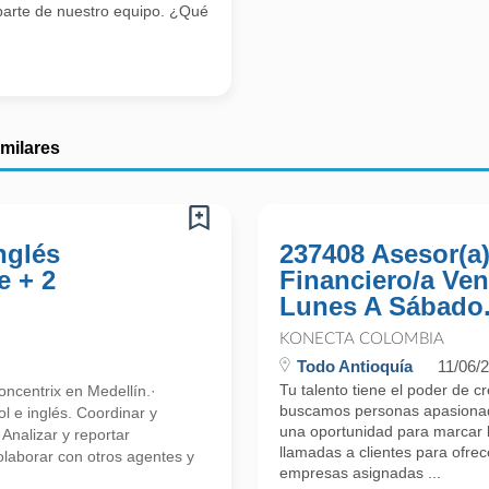
parte de nuestro equipo. ¿Qué
imilares
nglés
237408 Asesor(a
e + 2
Financiero/a Ven
Lunes A Sábado.
KONECTA COLOMBIA
Todo Antioquía
11/06/
Tu talento tiene el poder de c
ncentrix en Medellín.·
buscamos personas apasionada
l e inglés. Coordinar y
una oportunidad para marcar l
 Analizar y reportar
llamadas a clientes para ofre
olaborar con otros agentes y
empresas asignadas ...