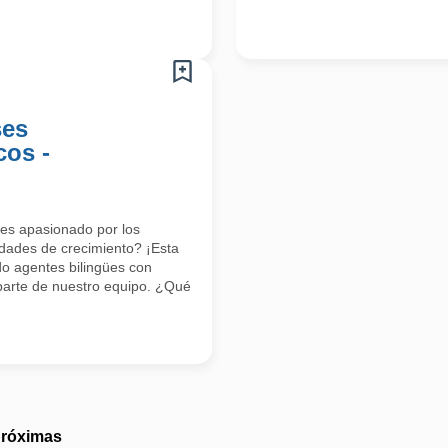
ses
cos -
res apasionado por los
dades de crecimiento? ¡Esta
o agentes bilingües con
parte de nuestro equipo. ¿Qué
próximas