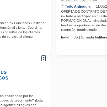
KONECTA COLOMBIA
Todo Antioquía
11/06/
OFERTA DE CONTRATO DE A
invitarte a participar en n
FORMACIÓN DUAL, vinculado 
oncentrix Funciones Gestionar
tendrás la oportunidad de desa
ención al cliente. Coordinar
retención, fortaleciendo ...
 consultas de los clientes.
de servicio al cliente.
Indefinido
Jornada Indifer
ses
cos -
res apasionado por los
dades de crecimiento? ¡Esta
o agentes bilingües con