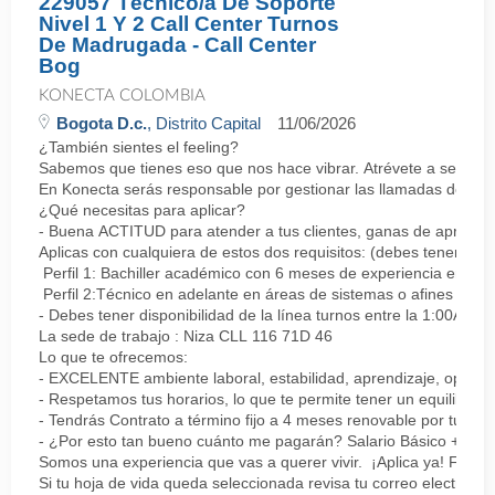
229057 Técnico/a De Soporte
Nivel 1 Y 2 Call Center Turnos
De Madrugada - Call Center
Bog
KONECTA COLOMBIA
Bogota D.c.
, Distrito Capital
11/06/2026
¿También sientes el feeling?
Sabemos que tienes eso que nos hace vibrar. Atrévete a ser parte
En Konecta serás responsable por gestionar las llamadas de clie
¿Qué necesitas para aplicar?
- Buena ACTITUD para atender a tus clientes, ganas de aprender
Aplicas con cualquiera de estos dos requisitos: (debes tener uno 
Perfil 1: Bachiller académico con 6 meses de experiencia en sopor
Perfil 2:Técnico en adelante en áreas de sistemas o afines Mín
- Debes tener disponibilidad de la línea turnos entre la 1:00AM 
La sede de trabajo : Niza CLL 116 71D 46
Lo que te ofrecemos:
- EXCELENTE ambiente laboral, estabilidad, aprendizaje, oportu
- Respetamos tus horarios, lo que te permite tener un equilibrio l
- Tendrás Contrato a término fijo a 4 meses renovable por tu de
- ¿Por esto tan bueno cuánto me pagarán? Salario Básico + varia
Somos una experiencia que vas a querer vivir. ¡Aplica ya! Feel
Si tu hoja de vida queda seleccionada revisa tu correo electrón