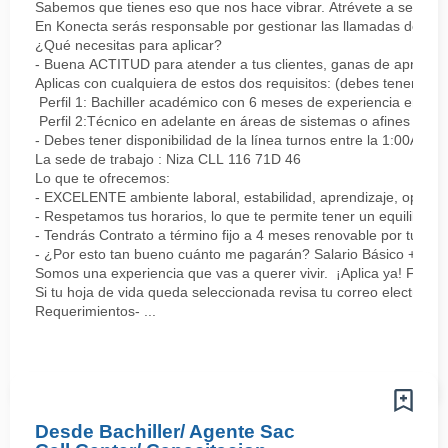
Sabemos que tienes eso que nos hace vibrar. Atrévete a ser parte
En Konecta serás responsable por gestionar las llamadas de clie
¿Qué necesitas para aplicar?
- Buena ACTITUD para atender a tus clientes, ganas de aprender
Aplicas con cualquiera de estos dos requisitos: (debes tener uno 
Perfil 1: Bachiller académico con 6 meses de experiencia en sopor
Perfil 2:Técnico en adelante en áreas de sistemas o afines Mín
- Debes tener disponibilidad de la línea turnos entre la 1:00AM 
La sede de trabajo : Niza CLL 116 71D 46
Lo que te ofrecemos:
- EXCELENTE ambiente laboral, estabilidad, aprendizaje, oportu
- Respetamos tus horarios, lo que te permite tener un equilibrio l
- Tendrás Contrato a término fijo a 4 meses renovable por tu de
- ¿Por esto tan bueno cuánto me pagarán? Salario Básico + varia
Somos una experiencia que vas a querer vivir. ¡Aplica ya! Feel
Si tu hoja de vida queda seleccionada revisa tu correo electrón
Requerimientos- ...
Desde Bachiller/ Agente Sac