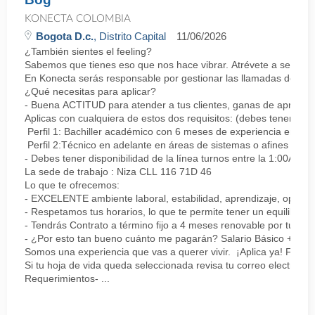
KONECTA COLOMBIA
Bogota D.c.
, Distrito Capital
11/06/2026
¿También sientes el feeling?
Sabemos que tienes eso que nos hace vibrar. Atrévete a ser parte
En Konecta serás responsable por gestionar las llamadas de clie
¿Qué necesitas para aplicar?
- Buena ACTITUD para atender a tus clientes, ganas de aprender
Aplicas con cualquiera de estos dos requisitos: (debes tener uno 
Perfil 1: Bachiller académico con 6 meses de experiencia en sopor
Perfil 2:Técnico en adelante en áreas de sistemas o afines Mín
- Debes tener disponibilidad de la línea turnos entre la 1:00AM 
La sede de trabajo : Niza CLL 116 71D 46
Lo que te ofrecemos:
- EXCELENTE ambiente laboral, estabilidad, aprendizaje, oportu
- Respetamos tus horarios, lo que te permite tener un equilibrio l
- Tendrás Contrato a término fijo a 4 meses renovable por tu de
- ¿Por esto tan bueno cuánto me pagarán? Salario Básico + varia
Somos una experiencia que vas a querer vivir. ¡Aplica ya! Feel
Si tu hoja de vida queda seleccionada revisa tu correo electrón
Requerimientos- ...