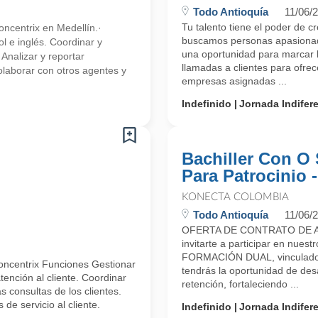
Todo Antioquía
11/06/
Tu talento tiene el poder de c
ncentrix en Medellín.·
buscamos personas apasionada
l e inglés. Coordinar y
una oportunidad para marcar l
 Analizar y reportar
llamadas a clientes para ofre
olaborar con otros agentes y
empresas asignadas ...
Indefinido
Jornada Indifer
Bachiller Con O 
Para Patrocinio 
KONECTA COLOMBIA
Todo Antioquía
11/06/
OFERTA DE CONTRATO DE A
invitarte a participar en n
FORMACIÓN DUAL, vinculado 
oncentrix Funciones Gestionar
tendrás la oportunidad de desa
ención al cliente. Coordinar
retención, fortaleciendo ...
 consultas de los clientes.
de servicio al cliente.
Indefinido
Jornada Indifer