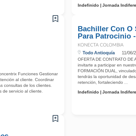
Indefinido
Jornada Indifer
Bachiller Con O 
Para Patrocinio 
KONECTA COLOMBIA
Todo Antioquía
11/06/
OFERTA DE CONTRATO DE A
invitarte a participar en n
FORMACIÓN DUAL, vinculado 
oncentrix Funciones Gestionar
tendrás la oportunidad de desa
ención al cliente. Coordinar
retención, fortaleciendo ...
 consultas de los clientes.
de servicio al cliente.
Indefinido
Jornada Indifer
ses