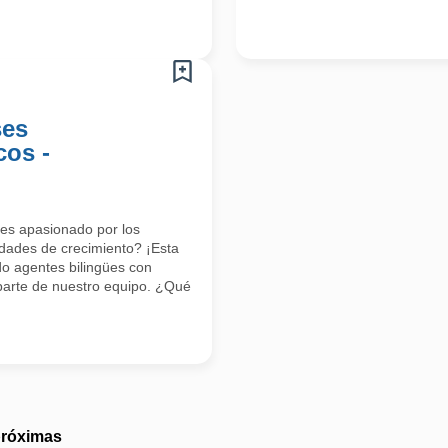
ses
cos -
res apasionado por los
dades de crecimiento? ¡Esta
o agentes bilingües con
parte de nuestro equipo. ¿Qué
próximas