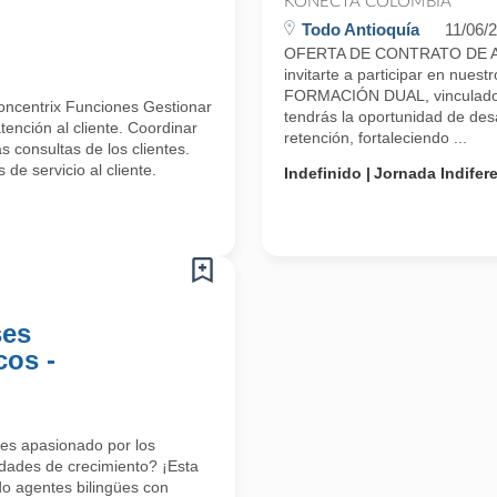
KONECTA COLOMBIA
Todo Antioquía
11/06/
OFERTA DE CONTRATO DE A
invitarte a participar en n
FORMACIÓN DUAL, vinculado 
oncentrix Funciones Gestionar
tendrás la oportunidad de desa
ención al cliente. Coordinar
retención, fortaleciendo ...
 consultas de los clientes.
de servicio al cliente.
Indefinido
Jornada Indifer
ses
cos -
res apasionado por los
dades de crecimiento? ¡Esta
o agentes bilingües con