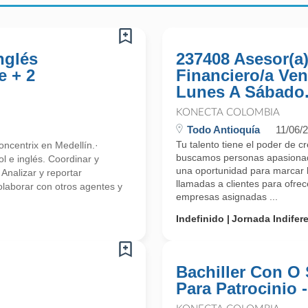
nglés
237408 Asesor(a
e + 2
Financiero/a Ven
Lunes A Sábado.
KONECTA COLOMBIA
Todo Antioquía
11/06/
Tu talento tiene el poder de c
ncentrix en Medellín.·
buscamos personas apasionada
l e inglés. Coordinar y
una oportunidad para marcar l
 Analizar y reportar
llamadas a clientes para ofre
olaborar con otros agentes y
empresas asignadas ...
Indefinido
Jornada Indifer
Bachiller Con O 
Para Patrocinio 