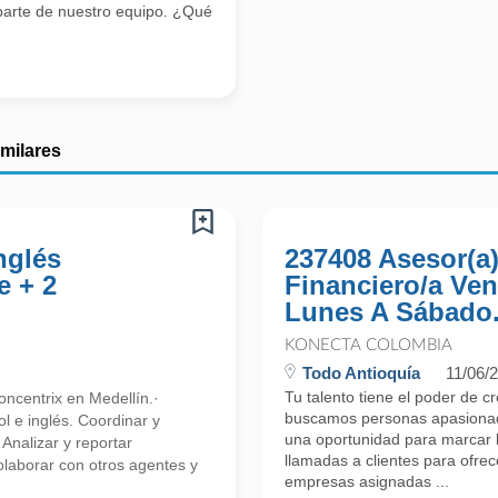
parte de nuestro equipo. ¿Qué
imilares
nglés
237408 Asesor(a
e + 2
Financiero/a Ven
Lunes A Sábado.
KONECTA COLOMBIA
Todo Antioquía
11/06/
Tu talento tiene el poder de c
ncentrix en Medellín.·
buscamos personas apasionada
l e inglés. Coordinar y
una oportunidad para marcar l
 Analizar y reportar
llamadas a clientes para ofre
olaborar con otros agentes y
empresas asignadas ...