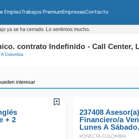
de Empleo
Trabajos Premium
Empresas
Contacto
bajo ya se ha cerrado. Lo sentimos mucho.
ico. contrato Indefinido - Call Center,
A Colombia
pueden interesar
nglés
237408 Asesor(a
e + 2
Financiero/a Ven
Lunes A Sábado.
KONECTA COLOMBIA