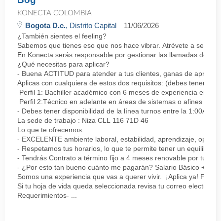
KONECTA COLOMBIA
Bogota D.c.
, Distrito Capital
11/06/2026
¿También sientes el feeling?
Sabemos que tienes eso que nos hace vibrar. Atrévete a ser parte
En Konecta serás responsable por gestionar las llamadas de clie
¿Qué necesitas para aplicar?
- Buena ACTITUD para atender a tus clientes, ganas de aprender
Aplicas con cualquiera de estos dos requisitos: (debes tener uno 
Perfil 1: Bachiller académico con 6 meses de experiencia en sopor
Perfil 2:Técnico en adelante en áreas de sistemas o afines Mín
- Debes tener disponibilidad de la línea turnos entre la 1:00AM 
La sede de trabajo : Niza CLL 116 71D 46
Lo que te ofrecemos:
- EXCELENTE ambiente laboral, estabilidad, aprendizaje, oportu
- Respetamos tus horarios, lo que te permite tener un equilibrio l
- Tendrás Contrato a término fijo a 4 meses renovable por tu de
- ¿Por esto tan bueno cuánto me pagarán? Salario Básico + varia
Somos una experiencia que vas a querer vivir. ¡Aplica ya! Feel
Si tu hoja de vida queda seleccionada revisa tu correo electrón
Requerimientos- ...