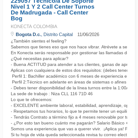
229057 Técnico/a De Soporte
Nivel 1 Y 2 Call Center Turnos
De Madrugada - Call Center
Bog
KONECTA COLOMBIA
Bogota D.c.
, Distrito Capital
11/06/2026
¿También sientes el feeling?
Sabemos que tienes eso que nos hace vibrar. Atrévete a ser parte
En Konecta serás responsable por gestionar las llamadas de clie
¿Qué necesitas para aplicar?
- Buena ACTITUD para atender a tus clientes, ganas de aprender
Aplicas con cualquiera de estos dos requisitos: (debes tener uno 
Perfil 1: Bachiller académico con 6 meses de experiencia en sopor
Perfil 2:Técnico en adelante en áreas de sistemas o afines Mín
- Debes tener disponibilidad de la línea turnos entre la 1:00AM 
La sede de trabajo : Niza CLL 116 71D 46
Lo que te ofrecemos:
- EXCELENTE ambiente laboral, estabilidad, aprendizaje, oportu
- Respetamos tus horarios, lo que te permite tener un equilibrio l
- Tendrás Contrato a término fijo a 4 meses renovable por tu de
- ¿Por esto tan bueno cuánto me pagarán? Salario Básico + varia
Somos una experiencia que vas a querer vivir. ¡Aplica ya! Feel
Si tu hoja de vida queda seleccionada revisa tu correo electrón