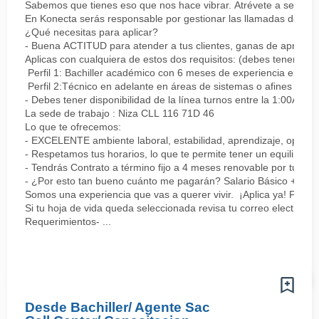
Sabemos que tienes eso que nos hace vibrar. Atrévete a ser parte
En Konecta serás responsable por gestionar las llamadas de clie
¿Qué necesitas para aplicar?
- Buena ACTITUD para atender a tus clientes, ganas de aprender
Aplicas con cualquiera de estos dos requisitos: (debes tener uno 
Perfil 1: Bachiller académico con 6 meses de experiencia en sopor
Perfil 2:Técnico en adelante en áreas de sistemas o afines Mín
- Debes tener disponibilidad de la línea turnos entre la 1:00AM 
La sede de trabajo : Niza CLL 116 71D 46
Lo que te ofrecemos:
- EXCELENTE ambiente laboral, estabilidad, aprendizaje, oportu
- Respetamos tus horarios, lo que te permite tener un equilibrio l
- Tendrás Contrato a término fijo a 4 meses renovable por tu de
- ¿Por esto tan bueno cuánto me pagarán? Salario Básico + varia
Somos una experiencia que vas a querer vivir. ¡Aplica ya! Feel
Si tu hoja de vida queda seleccionada revisa tu correo electrón
Requerimientos- ...
Desde Bachiller/ Agente Sac