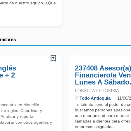
parte de nuestro equipo. ¿Qué
imilares
nglés
237408 Asesor(a
e + 2
Financiero/a Ven
Lunes A Sábado.
KONECTA COLOMBIA
Todo Antioquía
11/06/
Tu talento tiene el poder de c
ncentrix en Medellín.·
buscamos personas apasionada
l e inglés. Coordinar y
una oportunidad para marcar l
 Analizar y reportar
llamadas a clientes para ofre
olaborar con otros agentes y
empresas asignadas ...