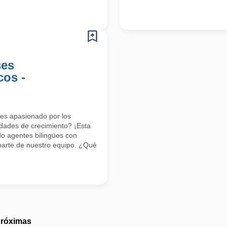
ses
cos -
res apasionado por los
dades de crecimiento? ¡Esta
o agentes bilingües con
parte de nuestro equipo. ¿Qué
próximas