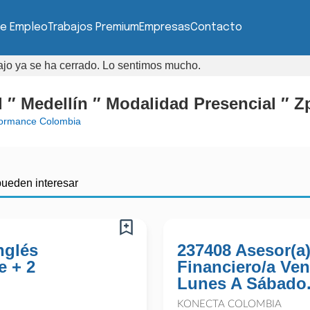
de Empleo
Trabajos Premium
Empresas
Contacto
bajo ya se ha cerrado. Lo sentimos mucho.
 ″ Medellín ″ Modalidad Presencial ″ Z
formance Colombia
pueden interesar
nglés
237408 Asesor(a
e + 2
Financiero/a Ven
Lunes A Sábado.
KONECTA COLOMBIA