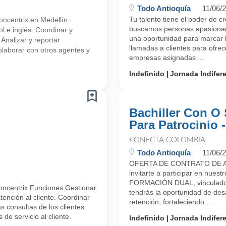
Todo Antioquía
11/06/
Tu talento tiene el poder de c
ncentrix en Medellín.·
buscamos personas apasionada
l e inglés. Coordinar y
una oportunidad para marcar l
 Analizar y reportar
llamadas a clientes para ofre
olaborar con otros agentes y
empresas asignadas ...
Indefinido
Jornada Indifer
Bachiller Con O 
Para Patrocinio 
KONECTA COLOMBIA
Todo Antioquía
11/06/
OFERTA DE CONTRATO DE A
invitarte a participar en n
FORMACIÓN DUAL, vinculado 
oncentrix Funciones Gestionar
tendrás la oportunidad de desa
ención al cliente. Coordinar
retención, fortaleciendo ...
 consultas de los clientes.
de servicio al cliente.
Indefinido
Jornada Indifer