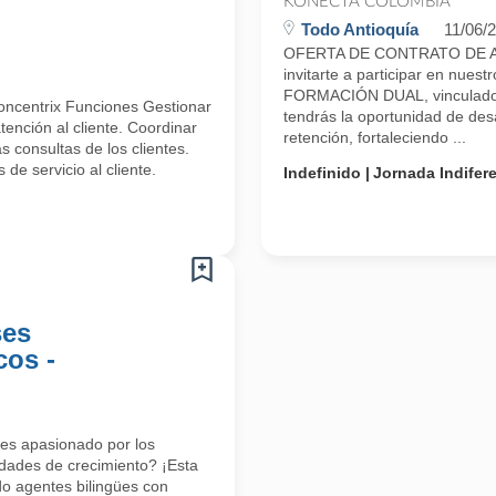
KONECTA COLOMBIA
Todo Antioquía
11/06/
OFERTA DE CONTRATO DE A
invitarte a participar en n
FORMACIÓN DUAL, vinculado 
oncentrix Funciones Gestionar
tendrás la oportunidad de desa
ención al cliente. Coordinar
retención, fortaleciendo ...
 consultas de los clientes.
de servicio al cliente.
Indefinido
Jornada Indifer
ses
cos -
res apasionado por los
dades de crecimiento? ¡Esta
o agentes bilingües con