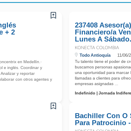
nglés
237408 Asesor(a
e + 2
Financiero/a Ven
Lunes A Sábado.
KONECTA COLOMBIA
Todo Antioquía
11/06/
Tu talento tiene el poder de c
ncentrix en Medellín.·
buscamos personas apasionada
l e inglés. Coordinar y
una oportunidad para marcar l
 Analizar y reportar
llamadas a clientes para ofre
olaborar con otros agentes y
empresas asignadas ...
Indefinido
Jornada Indifer
Bachiller Con O 
Para Patrocinio 