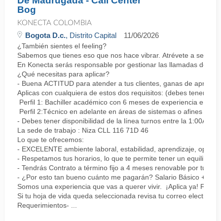
De Madrugada - Call Center
Bog
KONECTA COLOMBIA
Bogota D.c.
, Distrito Capital
11/06/2026
¿También sientes el feeling?
Sabemos que tienes eso que nos hace vibrar. Atrévete a ser parte
En Konecta serás responsable por gestionar las llamadas de clie
¿Qué necesitas para aplicar?
- Buena ACTITUD para atender a tus clientes, ganas de aprender
Aplicas con cualquiera de estos dos requisitos: (debes tener uno 
Perfil 1: Bachiller académico con 6 meses de experiencia en sopor
Perfil 2:Técnico en adelante en áreas de sistemas o afines Mín
- Debes tener disponibilidad de la línea turnos entre la 1:00AM 
La sede de trabajo : Niza CLL 116 71D 46
Lo que te ofrecemos:
- EXCELENTE ambiente laboral, estabilidad, aprendizaje, oportu
- Respetamos tus horarios, lo que te permite tener un equilibrio l
- Tendrás Contrato a término fijo a 4 meses renovable por tu de
- ¿Por esto tan bueno cuánto me pagarán? Salario Básico + varia
Somos una experiencia que vas a querer vivir. ¡Aplica ya! Feel
Si tu hoja de vida queda seleccionada revisa tu correo electrón
Requerimientos- ...