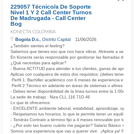
229057 Técnico/a De Soporte
Nivel 1 Y 2 Call Center Turnos
De Madrugada - Call Center
Bog
KONECTA COLOMBIA
Bogota D.c.
, Distrito Capital
11/06/2026
¿También sientes el feeling?
Sabemos que tienes eso que nos hace vibrar. Atrévete a ser parte
En Konecta serás responsable por gestionar las llamadas de clie
¿Qué necesitas para aplicar?
- Buena ACTITUD para atender a tus clientes, ganas de aprender
Aplicas con cualquiera de estos dos requisitos: (debes tener uno 
Perfil 1: Bachiller académico con 6 meses de experiencia en sopor
Perfil 2:Técnico en adelante en áreas de sistemas o afines Mín
- Debes tener disponibilidad de la línea turnos entre la 1:00AM 
La sede de trabajo : Niza CLL 116 71D 46
Lo que te ofrecemos:
- EXCELENTE ambiente laboral, estabilidad, aprendizaje, oportu
- Respetamos tus horarios, lo que te permite tener un equilibrio l
- Tendrás Contrato a término fijo a 4 meses renovable por tu de
- ¿Por esto tan bueno cuánto me pagarán? Salario Básico + varia
Somos una experiencia que vas a querer vivir. ¡Aplica ya! Feel