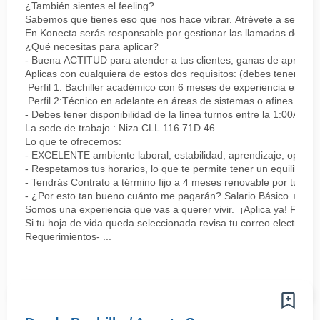
¿También sientes el feeling?
Sabemos que tienes eso que nos hace vibrar. Atrévete a ser parte
En Konecta serás responsable por gestionar las llamadas de clie
¿Qué necesitas para aplicar?
- Buena ACTITUD para atender a tus clientes, ganas de aprender
Aplicas con cualquiera de estos dos requisitos: (debes tener uno 
Perfil 1: Bachiller académico con 6 meses de experiencia en sopor
Perfil 2:Técnico en adelante en áreas de sistemas o afines Mín
- Debes tener disponibilidad de la línea turnos entre la 1:00AM 
La sede de trabajo : Niza CLL 116 71D 46
Lo que te ofrecemos:
- EXCELENTE ambiente laboral, estabilidad, aprendizaje, oportu
- Respetamos tus horarios, lo que te permite tener un equilibrio l
- Tendrás Contrato a término fijo a 4 meses renovable por tu de
- ¿Por esto tan bueno cuánto me pagarán? Salario Básico + varia
Somos una experiencia que vas a querer vivir. ¡Aplica ya! Feel
Si tu hoja de vida queda seleccionada revisa tu correo electrón
Requerimientos- ...