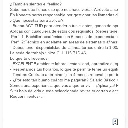
¿También sientes el feeling?
Sabemos que tienes eso que nos hace vibrar. Atrévete a ser parte
En Konecta serás responsable por gestionar las llamadas de clie
¿Qué necesitas para aplicar?
- Buena ACTITUD para atender a tus clientes, ganas de aprender
Aplicas con cualquiera de estos dos requisitos: (debes tener uno 
Perfil 1: Bachiller académico con 6 meses de experiencia en sopor
Perfil 2:Técnico en adelante en áreas de sistemas o afines Mín
- Debes tener disponibilidad de la línea turnos entre la 1:00AM 
La sede de trabajo : Niza CLL 116 71D 46
Lo que te ofrecemos:
- EXCELENTE ambiente laboral, estabilidad, aprendizaje, oportu
- Respetamos tus horarios, lo que te permite tener un equilibrio l
- Tendrás Contrato a término fijo a 4 meses renovable por tu de
- ¿Por esto tan bueno cuánto me pagarán? Salario Básico + varia
Somos una experiencia que vas a querer vivir. ¡Aplica ya! Feel
Si tu hoja de vida queda seleccionada revisa tu correo electrón
Requerimientos- ...