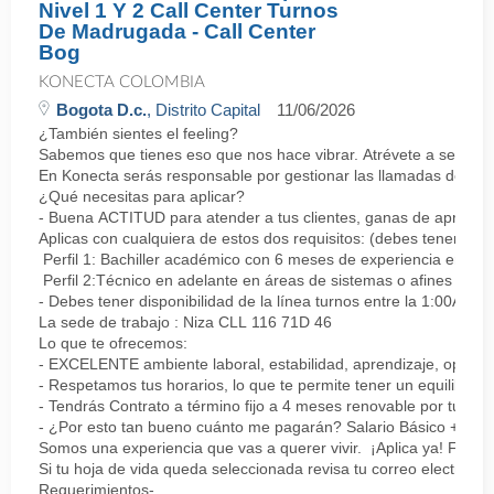
Nivel 1 Y 2 Call Center Turnos
De Madrugada - Call Center
Bog
KONECTA COLOMBIA
Bogota D.c.
, Distrito Capital
11/06/2026
¿También sientes el feeling?
Sabemos que tienes eso que nos hace vibrar. Atrévete a ser parte
En Konecta serás responsable por gestionar las llamadas de clie
¿Qué necesitas para aplicar?
- Buena ACTITUD para atender a tus clientes, ganas de aprender
Aplicas con cualquiera de estos dos requisitos: (debes tener uno 
Perfil 1: Bachiller académico con 6 meses de experiencia en sopor
Perfil 2:Técnico en adelante en áreas de sistemas o afines Mín
- Debes tener disponibilidad de la línea turnos entre la 1:00AM 
La sede de trabajo : Niza CLL 116 71D 46
Lo que te ofrecemos:
- EXCELENTE ambiente laboral, estabilidad, aprendizaje, oportu
- Respetamos tus horarios, lo que te permite tener un equilibrio l
- Tendrás Contrato a término fijo a 4 meses renovable por tu de
- ¿Por esto tan bueno cuánto me pagarán? Salario Básico + varia
Somos una experiencia que vas a querer vivir. ¡Aplica ya! Feel
Si tu hoja de vida queda seleccionada revisa tu correo electrón
Requerimientos- ...