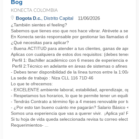
Bog
KONECTA COLOMBIA
Bogota D.c.
, Distrito Capital
11/06/2026
¿También sientes el feeling?
Sabemos que tienes eso que nos hace vibrar. Atrévete a ser parte
En Konecta serás responsable por gestionar las llamadas de clie
¿Qué necesitas para aplicar?
- Buena ACTITUD para atender a tus clientes, ganas de aprender
Aplicas con cualquiera de estos dos requisitos: (debes tener uno 
Perfil 1: Bachiller académico con 6 meses de experiencia en sopor
Perfil 2:Técnico en adelante en áreas de sistemas o afines Mín
- Debes tener disponibilidad de la línea turnos entre la 1:00AM 
La sede de trabajo : Niza CLL 116 71D 46
Lo que te ofrecemos:
- EXCELENTE ambiente laboral, estabilidad, aprendizaje, oportu
- Respetamos tus horarios, lo que te permite tener un equilibrio l
- Tendrás Contrato a término fijo a 4 meses renovable por tu de
- ¿Por esto tan bueno cuánto me pagarán? Salario Básico + varia
Somos una experiencia que vas a querer vivir. ¡Aplica ya! Feel
Si tu hoja de vida queda seleccionada revisa tu correo electrón
Requerimientos- ...