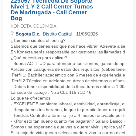
229057 Técnico/a De Soporte
Nivel 1 Y 2 Call Center Turnos
De Madrugada - Call Center
Bog
KONECTA COLOMBIA
Bogota D.c.
, Distrito Capital
11/06/2026
¿También sientes el feeling?
Sabemos que tienes eso que nos hace vibrar. Atrévete a ser parte
En Konecta serás responsable por gestionar las llamadas de clie
¿Qué necesitas para aplicar?
- Buena ACTITUD para atender a tus clientes, ganas de aprender
Aplicas con cualquiera de estos dos requisitos: (debes tener uno 
Perfil 1: Bachiller académico con 6 meses de experiencia en sopor
Perfil 2:Técnico en adelante en áreas de sistemas o afines Mín
- Debes tener disponibilidad de la línea turnos entre la 1:00AM 
La sede de trabajo : Niza CLL 116 71D 46
Lo que te ofrecemos:
- EXCELENTE ambiente laboral, estabilidad, aprendizaje, oportu
- Respetamos tus horarios, lo que te permite tener un equilibrio l
- Tendrás Contrato a término fijo a 4 meses renovable por tu de
- ¿Por esto tan bueno cuánto me pagarán? Salario Básico + varia
Somos una experiencia que vas a querer vivir. ¡Aplica ya! Feel
Si tu hoja de vida queda seleccionada revisa tu correo electrón