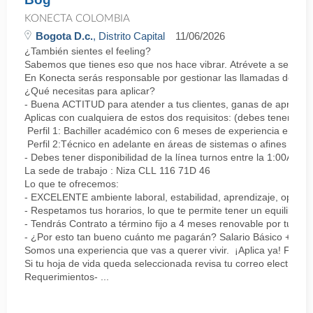
KONECTA COLOMBIA
Bogota D.c.
, Distrito Capital
11/06/2026
¿También sientes el feeling?
Sabemos que tienes eso que nos hace vibrar. Atrévete a ser parte
En Konecta serás responsable por gestionar las llamadas de clie
¿Qué necesitas para aplicar?
- Buena ACTITUD para atender a tus clientes, ganas de aprender
Aplicas con cualquiera de estos dos requisitos: (debes tener uno 
Perfil 1: Bachiller académico con 6 meses de experiencia en sopor
Perfil 2:Técnico en adelante en áreas de sistemas o afines Mín
- Debes tener disponibilidad de la línea turnos entre la 1:00AM 
La sede de trabajo : Niza CLL 116 71D 46
Lo que te ofrecemos:
- EXCELENTE ambiente laboral, estabilidad, aprendizaje, oportu
- Respetamos tus horarios, lo que te permite tener un equilibrio l
- Tendrás Contrato a término fijo a 4 meses renovable por tu de
- ¿Por esto tan bueno cuánto me pagarán? Salario Básico + varia
Somos una experiencia que vas a querer vivir. ¡Aplica ya! Feel
Si tu hoja de vida queda seleccionada revisa tu correo electrón
Requerimientos- ...