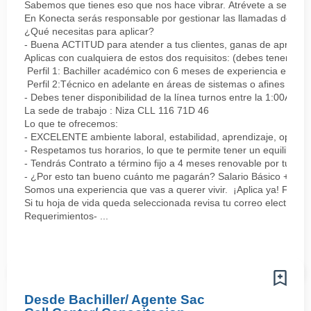
Sabemos que tienes eso que nos hace vibrar. Atrévete a ser parte
En Konecta serás responsable por gestionar las llamadas de clie
¿Qué necesitas para aplicar?
- Buena ACTITUD para atender a tus clientes, ganas de aprender
Aplicas con cualquiera de estos dos requisitos: (debes tener uno 
Perfil 1: Bachiller académico con 6 meses de experiencia en sopor
Perfil 2:Técnico en adelante en áreas de sistemas o afines Mín
- Debes tener disponibilidad de la línea turnos entre la 1:00AM 
La sede de trabajo : Niza CLL 116 71D 46
Lo que te ofrecemos:
- EXCELENTE ambiente laboral, estabilidad, aprendizaje, oportu
- Respetamos tus horarios, lo que te permite tener un equilibrio l
- Tendrás Contrato a término fijo a 4 meses renovable por tu de
- ¿Por esto tan bueno cuánto me pagarán? Salario Básico + varia
Somos una experiencia que vas a querer vivir. ¡Aplica ya! Feel
Si tu hoja de vida queda seleccionada revisa tu correo electrón
Requerimientos- ...
Desde Bachiller/ Agente Sac