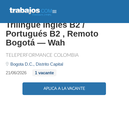
Tech Customer Expert:
Trilingüe Inglés B2 /
Portugués B2 , Remoto
Bogotá — Wah
TELEPERFORMANCE COLOMBIA
Bogota D.C.,
Distrito Capital
21/06/2026
1 vacante
APLICA A LA VACANTE