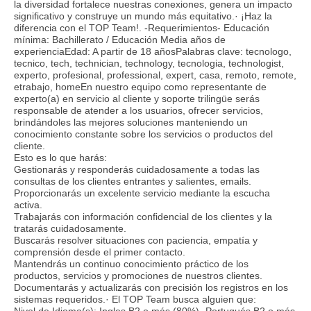
la diversidad fortalece nuestras conexiones, genera un impacto
significativo y construye un mundo más equitativo.· ¡Haz la
diferencia con el TOP Team!. -Requerimientos- Educación
mínima: Bachillerato / Educación Media años de
experienciaEdad: A partir de 18 añosPalabras clave: tecnologo,
tecnico, tech, technician, technology, tecnologia, technologist,
experto, profesional, professional, expert, casa, remoto, remote,
etrabajo, homeEn nuestro equipo como representante de
experto(a) en servicio al cliente y soporte trilingüe serás
responsable de atender a los usuarios, ofrecer servicios,
brindándoles las mejores soluciones manteniendo un
conocimiento constante sobre los servicios o productos del
cliente.
Esto es lo que harás:
Gestionarás y responderás cuidadosamente a todas las
consultas de los clientes entrantes y salientes, emails.
Proporcionarás un excelente servicio mediante la escucha
activa.
Trabajarás con información confidencial de los clientes y la
tratarás cuidadosamente.
Buscarás resolver situaciones con paciencia, empatía y
comprensión desde el primer contacto.
Mantendrás un continuo conocimiento práctico de los
productos, servicios y promociones de nuestros clientes.
Documentarás y actualizarás con precisión los registros en los
sistemas requeridos.· El TOP Team busca alguien que:
Nivel de Idioma(s): Ingles B2 o más (80%)- Portugués B2 o más