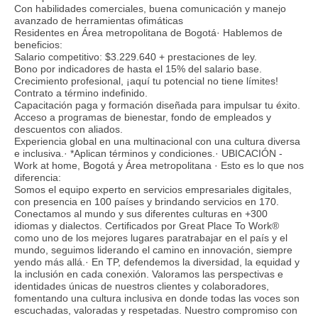
Con habilidades comerciales, buena comunicación y manejo
avanzado de herramientas ofimáticas
Residentes en Área metropolitana de Bogotá· Hablemos de
beneficios:
Salario competitivo: $3.229.640 + prestaciones de ley.
Bono por indicadores de hasta el 15% del salario base.
Crecimiento profesional, ¡aquí tu potencial no tiene límites!
Contrato a término indefinido.
Capacitación paga y formación diseñada para impulsar tu éxito.
Acceso a programas de bienestar, fondo de empleados y
descuentos con aliados.
Experiencia global en una multinacional con una cultura diversa
e inclusiva.· *Aplican términos y condiciones.· UBICACIÓN -
Work at home, Bogotá y Área metropolitana · Esto es lo que nos
diferencia:
Somos el equipo experto en servicios empresariales digitales,
con presencia en 100 países y brindando servicios en 170.
Conectamos al mundo y sus diferentes culturas en +300
idiomas y dialectos. Certificados por Great Place To Work®
como uno de los mejores lugares paratrabajar en el país y el
mundo, seguimos liderando el camino en innovación, siempre
yendo más allá.· En TP, defendemos la diversidad, la equidad y
la inclusión en cada conexión. Valoramos las perspectivas e
identidades únicas de nuestros clientes y colaboradores,
fomentando una cultura inclusiva en donde todas las voces son
escuchadas, valoradas y respetadas. Nuestro compromiso con