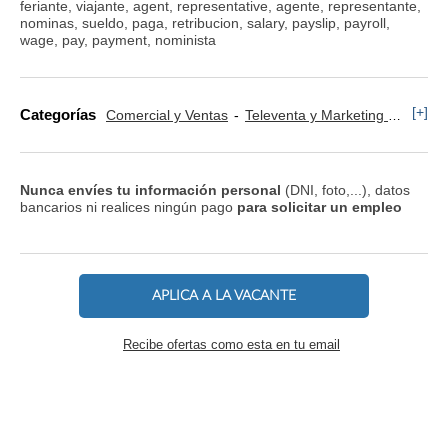
feriante, viajante, agent, representative, agente, representante,
nominas, sueldo, paga, retribucion, salary, payslip, payroll,
wage, pay, payment, nominista
[+]
Categorías
Comercial y Ventas
Televenta y Marketing Telefónico
Nunca envíes tu información personal
(DNI, foto,...), datos
bancarios ni realices ningún pago
para solicitar un empleo
APLICA A LA VACANTE
Recibe ofertas como esta en tu email