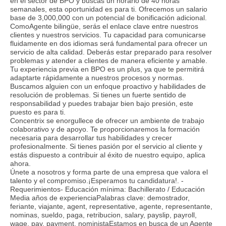
en el sector de BPO y buscas un horario de 40 horas
semanales, esta oportunidad es para ti. Ofrecemos un salario
base de 3,000,000 con un potencial de bonificación adicional.
ComoAgente bilingüe, serás el enlace clave entre nuestros
clientes y nuestros servicios. Tu capacidad para comunicarse
fluidamente en dos idiomas será fundamental para ofrecer un
servicio de alta calidad. Deberás estar preparado para resolver
problemas y atender a clientes de manera eficiente y amable.
Tu experiencia previa en BPO es un plus, ya que te permitirá
adaptarte rápidamente a nuestros procesos y normas.
Buscamos alguien con un enfoque proactivo y habilidades de
resolución de problemas. Si tienes un fuerte sentido de
responsabilidad y puedes trabajar bien bajo presión, este
puesto es para ti.
Concentrix se enorgullece de ofrecer un ambiente de trabajo
colaborativo y de apoyo. Te proporcionaremos la formación
necesaria para desarrollar tus habilidades y crecer
profesionalmente. Si tienes pasión por el servicio al cliente y
estás dispuesto a contribuir al éxito de nuestro equipo, aplica
ahora.
Únete a nosotros y forma parte de una empresa que valora el
talento y el compromiso.¡Esperamos tu candidatura!. -
Requerimientos- Educación mínima: Bachillerato / Educación
Media años de experienciaPalabras clave: demostrador,
feriante, viajante, agent, representative, agente, representante,
nominas, sueldo, paga, retribucion, salary, payslip, payroll,
wage, pay, payment, noministaEstamos en busca de un Agente