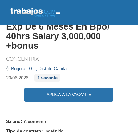
Agente Bilingue C1 Con
Exp De 6 Meses En Bpo/
40hrs Salary 3,000,000
+bonus
CONCENTRIX
Bogota D.C.,
Distrito Capital
20/06/2026
1 vacante
APLICA A LA VACANTE
Salario:
A convenir
Tipo de contrato:
Indefinido