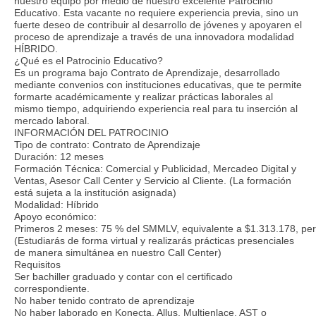
nuestro equipo por medio de nuestro excelente Patrocinio
Educativo. Esta vacante no requiere experiencia previa, sino un
fuerte deseo de contribuir al desarrollo de jóvenes y apoyaren el
proceso de aprendizaje a través de una innovadora modalidad
HÍBRIDO.
¿Qué es el Patrocinio Educativo?
Es un programa bajo Contrato de Aprendizaje, desarrollado
mediante convenios con instituciones educativas, que te permite
formarte académicamente y realizar prácticas laborales al
mismo tiempo, adquiriendo experiencia real para tu inserción al
mercado laboral.
INFORMACIÓN DEL PATROCINIO
Tipo de contrato: Contrato de Aprendizaje
Duración: 12 meses
Formación Técnica: Comercial y Publicidad, Mercadeo Digital y
Ventas, Asesor Call Center y Servicio al Cliente. (La formación
está sujeta a la institución asignada)
Modalidad: Híbrido
Apoyo económico:
Primeros 2 meses: 75 % del SMMLV, equivalente a $1.313.178, period
(Estudiarás de forma virtual y realizarás prácticas presenciales
de manera simultánea en nuestro Call Center)
Requisitos
Ser bachiller graduado y contar con el certificado
correspondiente.
No haber tenido contrato de aprendizaje
No haber laborado en Konecta, Allus, Multienlace, AST o