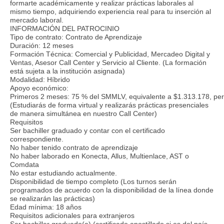
formarte académicamente y realizar prácticas laborales al
mismo tiempo, adquiriendo experiencia real para tu inserción al
mercado laboral.
INFORMACIÓN DEL PATROCINIO
Tipo de contrato: Contrato de Aprendizaje
Duración: 12 meses
Formación Técnica: Comercial y Publicidad, Mercadeo Digital y
Ventas, Asesor Call Center y Servicio al Cliente. (La formación
está sujeta a la institución asignada)
Modalidad: Híbrido
Apoyo económico:
Primeros 2 meses: 75 % del SMMLV, equivalente a $1.313.178, period
(Estudiarás de forma virtual y realizarás prácticas presenciales
de manera simultánea en nuestro Call Center)
Requisitos
Ser bachiller graduado y contar con el certificado
correspondiente.
No haber tenido contrato de aprendizaje
No haber laborado en Konecta, Allus, Multienlace, AST o
Comdata
No estar estudiando actualmente.
Disponibilidad de tiempo completo (Los turnos serán
programados de acuerdo con la disponibilidad de la línea donde
se realizarán las prácticas)
Edad mínima: 18 años
Requisitos adicionales para extranjeros
Ser bachiller graduado(a) (certificado apostillado si es del país