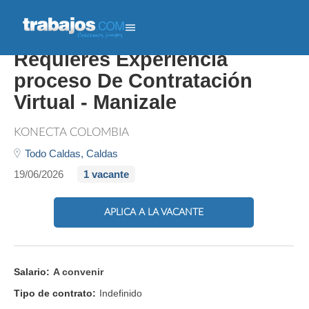
Patrocinio Educativo No
Requieres Experiencia
proceso De Contratación
Virtual - Manizale
KONECTA COLOMBIA
Todo Caldas,
Caldas
19/06/2026
1 vacante
APLICA A LA VACANTE
Salario:
A convenir
Tipo de contrato:
Indefinido