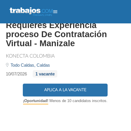
Patrocinio Educativo No
Requieres Experiencia
proceso De Contratación
Virtual - Manizale
KONECTA COLOMBIA
Todo Caldas,
Caldas
10/07/2026
1 vacante
APLICA A LA VACANTE
¡Oportunidad!
Menos de 10 candidatos inscritos.