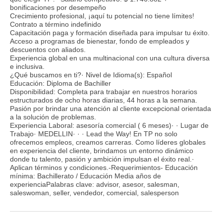
bonificaciones por desempeño
Crecimiento profesional, ¡aquí tu potencial no tiene límites!
Contrato a término indefinido
Capacitación paga y formación diseñada para impulsar tu éxito.
Acceso a programas de bienestar, fondo de empleados y
descuentos con aliados.
Experiencia global en una multinacional con una cultura diversa
e inclusiva.
¿Qué buscamos en ti?· Nivel de Idioma(s): Español
Educación: Diploma de Bachiller
Disponibilidad: Completa para trabajar en nuestros horarios
estructurados de ocho horas diarias, 44 horas a la semana.
Pasión por brindar una atención al cliente excepcional orientada
a la solución de problemas.
Experiencia Laboral: asesoría comercial ( 6 meses)· · Lugar de
Trabajo· MEDELLIN· · · Lead the Way! En TP no solo
ofrecemos empleos, creamos carreras. Como líderes globales
en experiencia del cliente, brindamos un entorno dinámico
donde tu talento, pasión y ambición impulsan el éxito real.·
Aplican términos y condiciones.-Requerimientos- Educación
mínima: Bachillerato / Educación Media años de
experienciaPalabras clave: advisor, asesor, salesman,
saleswoman, seller, vendedor, comercial, salesperson