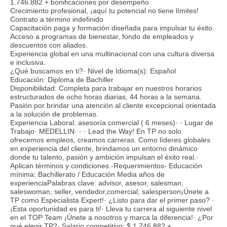
1.746.882 + bonificaciones por desempeño
Crecimiento profesional, ¡aquí tu potencial no tiene límites!
Contrato a término indefinido
Capacitación paga y formación diseñada para impulsar tu éxito.
Acceso a programas de bienestar, fondo de empleados y
descuentos con aliados.
Experiencia global en una multinacional con una cultura diversa
e inclusiva.
¿Qué buscamos en ti?· Nivel de Idioma(s): Español
Educación: Diploma de Bachiller
Disponibilidad: Completa para trabajar en nuestros horarios
estructurados de ocho horas diarias, 44 horas a la semana.
Pasión por brindar una atención al cliente excepcional orientada
a la solución de problemas.
Experiencia Laboral: asesoría comercial ( 6 meses)· · Lugar de
Trabajo· MEDELLIN· · · Lead the Way! En TP no solo
ofrecemos empleos, creamos carreras. Como líderes globales
en experiencia del cliente, brindamos un entorno dinámico
donde tu talento, pasión y ambición impulsan el éxito real.·
Aplican términos y condiciones.-Requerimientos- Educación
mínima: Bachillerato / Educación Media años de
experienciaPalabras clave: advisor, asesor, salesman,
saleswoman, seller, vendedor,comercial, salesperson¡Únete a
TP como Especialista Expert!· ¿Listo para dar el primer paso? ·
¡Esta oportunidad es para ti!· Lleva tu carrera al siguiente nivel
en el TOP Team ¡Únete a nosotros y marca la diferencia!· ¿Por
qué elegir TP?· Salario competitivo: $ 1.746.882 +