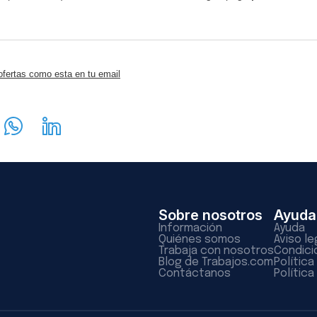
ofertas como esta en tu email
Sobre nosotros
Ayuda
Información
Ayuda
Quiénes somos
Aviso le
Trabaja con nosotros
Condici
Blog de Trabajos.com
Polític
Contáctanos
Política