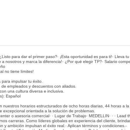
Listo para dar el primer paso?· ¡Esta oportunidad es para ti!· Lleva tu
 a nosotros y marca la diferencia!· ¿Por qué elegir TP?· Salario compet
eño
al no tiene límites!
para impulsar tu éxito.
o de empleados y descuentos con aliados.
con una cultura diversa e inclusiva.
s): Español
en nuestros horarios estructurados de ocho horas diarias, 44 horas a l
te excepcional orientada a la solución de problemas.
center o asesoria comercial· · Lugar de Trabajo· MEDELLIN· · · Lead 
os carreras. Como líderes globales en experiencia del cliente, brind
n y ambición impulsan el éxito real.· Aplican términos y condiciones.-