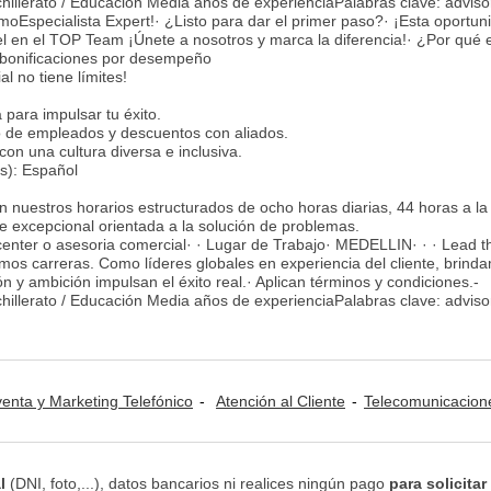
illerato / Educación Media años de experienciaPalabras clave: adviso
Especialista Expert!· ¿Listo para dar el primer paso?· ¡Esta oportun
ivel en el TOP Team ¡Únete a nosotros y marca la diferencia!· ¿Por qué e
+ bonificaciones por desempeño
al no tiene límites!
para impulsar tu éxito.
o de empleados y descuentos con aliados.
con una cultura diversa e inclusiva.
s): Español
en nuestros horarios estructurados de ocho horas diarias, 44 horas a l
te excepcional orientada a la solución de problemas.
center o asesoria comercial· · Lugar de Trabajo· MEDELLIN· · · Lead 
os carreras. Como líderes globales en experiencia del cliente, brind
n y ambición impulsan el éxito real.· Aplican términos y condiciones.-
illerato / Educación Media años de experienciaPalabras clave: adviso
venta y Marketing Telefónico
Atención al Cliente
Telecomunicacion
l
(DNI, foto,...), datos bancarios ni realices ningún pago
para solicitar