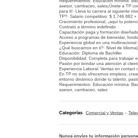
Requerimientos- Educación mínima: Bach
asesor, cambaceo, sales¡Únete a TP como
para ti!· Lleva tu carrera al siguiente n
TP?· Salario competitivo: $ 1.746.882 
Crecimiento profesional, ¡aquí tu potenci
Contrato a término indefinido
Capacitación paga y formación diseñada 
Acceso a programas de bienestar, fond
Experiencia global en una multinacional 
¿Qué buscamos en ti?· Nivel de Idioma(
Educación: Diploma de Bachiller
Disponibilidad: Completa para trabajar 
Pasión por brindar una atención al clien
Experiencia Laboral: Ventas en contact 
En TP no solo ofrecemos empleos, cream
entorno dinámico donde tu talento, pasió
Requerimientos- Educación mínima: Bach
asesor, cambaceo, sales
Categorías
Comercial y Ventas
Tele
Nunca envíes tu información persona