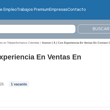
de Empleo
Trabajos Premium
Empresas
Contacto
eo en Teleperformance Colombia
>
Asesor ( A ) Con Experiencia En Ventas En Contact 
Experiencia En Ventas En
026
1 vacante