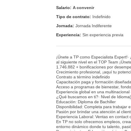
Salario:
A convenir
Tipo de contrato:
Indefinido
Jornada:
Jornada Indiferente
Experiencia:
Sin experiencia previa
¡Únete a TP como Especialista Expert!· ¿
al siguiente nivel en el TOP Team ¡Únete
1.746.882 + bonificaciones por desemp
Crecimiento profesional, ¡aquí tu potenci
Contrato a término indefinido
Capacitación paga y formación diseñada 
Acceso a programas de bienestar, fond
Experiencia global en una multinacional 
¿Qué buscamos en ti?· Nivel de Idioma(
Educación: Diploma de Bachiller
Disponibilidad: Completa para trabajar 
Pasión por brindar una atención al clien
Experiencia Laboral: Ventas en contact 
En TP no solo ofrecemos empleos, cream
entorno dinámico donde tu talento, pasió