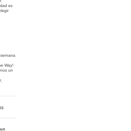
r,
idad es
legir
a semana.
the Way!
amos un
r,
es
 un