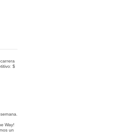
 carrera
itivo: $
a semana.
the Way!
amos un