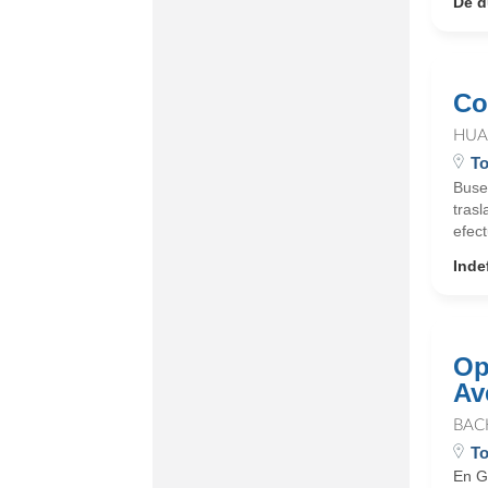
De d
Co
HUA
To
Buse
tras
efect
Inde
Op
Av
BAC
To
En G