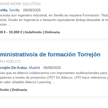
NMAR WORK SOLUTION
villa
, Sevilla
06/08/2026
cesita aun ingeniero industrial, en Sevilla:se requiere:Formación: Titul
trial, Grado en Ingeniería o titulación equivalente.&nbsp;deseable al m
ción ...
00 € - 33.000 €
Indefinido
Ordinaria
ministrativo/a de formación Torrejón
PO ADECCO
rrejón De Ardoz
, Madrid
06/08/2026
ías que es Adecco colaboramos con importantes multinacionales para a
ajadores a través de proyectos LPO? En Adecco, LPO hace referencia 
to valor añadido Adecco Learning ...
finido
Ordinaria