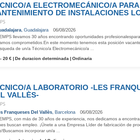
CNICO/A ELECTROMECÁNICO/A PARA
NTENIMIENTO DE INSTALACIONES L
PS
adalajara
, Guadalajara
06/08/2026
EMPS llevamos 30 años encontrando oportunidades profesionalespara 
tamos comprometidos.En este momento tenemos esta posición vacant
úsqueda de un/a Técnico/a Electromecánico/a ...
- 20 €
De duracion determinada
Ordinaria
CNICO/A LABORATORIO -LES FRANQ
L VALLÈS-
PS
s Franqueses Del Vallès
, Barcelona
06/08/2026
EMPS, con más de 30 años de experiencia, nos dedicamos a encontrar 
nes buscan empleo. ¡Únete a una Empresa Líder de fabricación de pro
s!Buscamos incorporar un/a ...