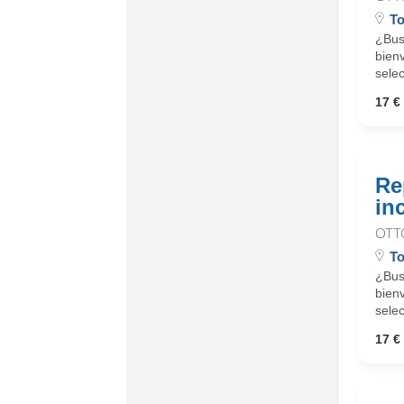
To
¿Busc
bienv
selec
17 € 
Re
in
OTT
To
¿Busc
bienv
selec
17 € 