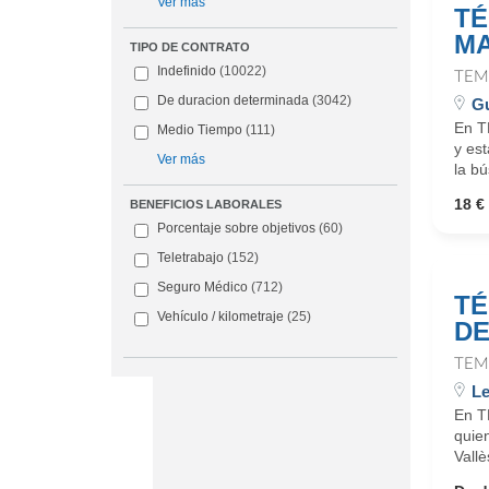
Ver más
TÉ
MA
TIPO DE CONTRATO
Indefinido
(10022)
TEM
De duracion determinada
(3042)
Gu
En T
Medio Tiempo
(111)
y es
Ver más
la b
18 € 
BENEFICIOS LABORALES
Porcentaje sobre objetivos
(60)
Teletrabajo
(152)
Seguro Médico
(712)
TÉ
Vehículo / kilometraje
(25)
DE
TEM
Le
En T
quie
Vallè