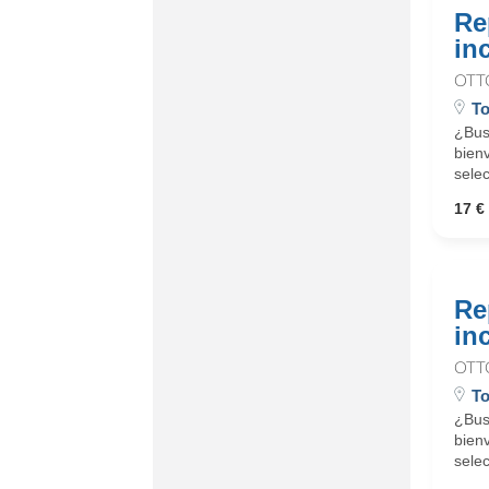
Re
in
OTT
To
¿Busc
bienv
selec
17 € 
Re
in
OTT
To
¿Busc
bienv
selec