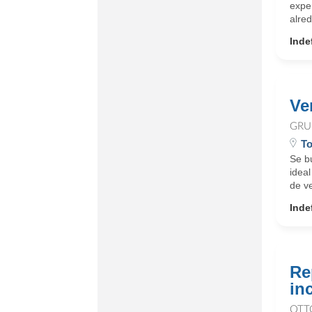
expe
alred
Inde
Ve
GRU
To
Se bu
ideal
de ve
Inde
Re
in
OTT