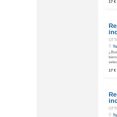
17 € 
Re
in
OTT
T
¿Busc
bienv
selec
17 € 
Re
in
OTT
To