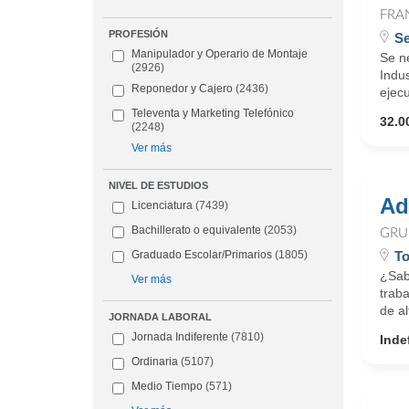
FRA
PROFESIÓN
Se
Manipulador y Operario de Montaje
Se ne
(2926)
Indus
Reponedor y Cajero
(2436)
ejecu
Televenta y Marketing Telefónico
32.0
(2248)
Ver más
NIVEL DE ESTUDIOS
Ad
Licenciatura
(7439)
Bachillerato o equivalente
(2053)
GRU
To
Graduado Escolar/Primarios
(1805)
¿Sab
Ver más
trab
de al
JORNADA LABORAL
Jornada Indiferente
(7810)
Inde
Ordinaria
(5107)
Medio Tiempo
(571)