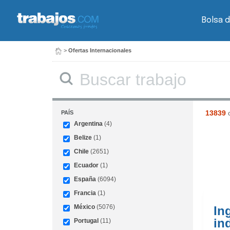
Bolsa 
>
Ofertas Internacionales
13839
o
PAÍS
Argentina
(4)
Belize
(1)
Chile
(2651)
Ecuador
(1)
España
(6094)
Francia
(1)
México
(5076)
In
ind
Portugal
(11)