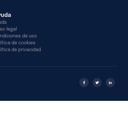
yuda
uda
iso legal
ndiciones de uso
lítica de cookies
lítica de privacidad