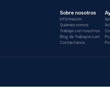
Sobre nosotros
A
Información
Ay
Quiénes somos
Av
Trabaja con nosotros
Co
Blog de Trabajos.com
Po
Contáctanos
Po